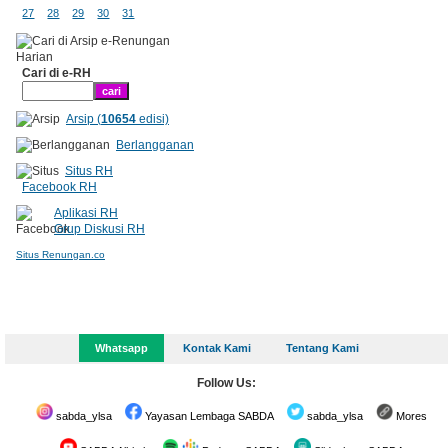
27
28
29
30
31
Cari di e-RH
Arsip (
10654
edisi)
Berlangganan
Situs RH
Facebook RH
Aplikasi RH
Grup Diskusi RH
Situs Renungan.co
Whatsapp
Kontak Kami
Tentang Kami
Follow Us:
sabda_ylsa
Yayasan Lembaga SABDA
sabda_ylsa
Mores