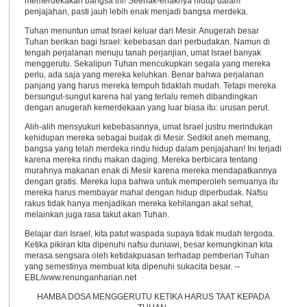
memerdekakan bangsa ini! Seenak-enaknya hidup dalam
penjajahan, pasti jauh lebih enak menjadi bangsa merdeka.
Tuhan menuntun umat Israel keluar dari Mesir. Anugerah besar
Tuhan berikan bagi Israel: kebebasan dari perbudakan. Namun di
tengah perjalanan menuju tanah perjanjian, umat Israel banyak
menggerutu. Sekalipun Tuhan mencukupkan segala yang mereka
perlu, ada saja yang mereka keluhkan. Benar bahwa perjalanan
panjang yang harus mereka tempuh tidaklah mudah. Tetapi mereka
bersungut-sungut karena hal yang terlalu remeh dibandingkan
dengan anugerah kemerdekaan yang luar biasa itu: urusan perut.
Alih-alih mensyukuri kebebasannya, umat Israel justru merindukan
kehidupan mereka sebagai budak di Mesir. Sedikit aneh memang,
bangsa yang telah merdeka rindu hidup dalam penjajahan! Ini terjadi
karena mereka rindu makan daging. Mereka berbicara tentang
murahnya makanan enak di Mesir karena mereka mendapatkannya
dengan gratis. Mereka lupa bahwa untuk memperoleh semuanya itu
mereka harus membayar mahal dengan hidup diperbudak. Nafsu
rakus tidak hanya menjadikan mereka kehilangan akal sehat,
melainkan juga rasa takut akan Tuhan.
Belajar dari Israel, kita patut waspada supaya tidak mudah tergoda.
Ketika pikiran kita dipenuhi nafsu duniawi, besar kemungkinan kita
merasa sengsara oleh ketidakpuasan terhadap pemberian Tuhan
yang semestinya membuat kita dipenuhi sukacita besar. --
EBL/www.renunganharian.net
HAMBA DOSA MENGGERUTU KETIKA HARUS TAAT KEPADA