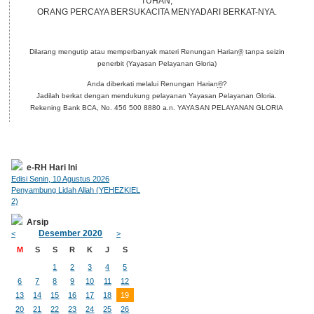
TUHAN,
ORANG PERCAYA BERSUKACITA MENYADARI BERKAT-NYA.
Dilarang mengutip atau memperbanyak materi Renungan Harian
®
tanpa seizin
penerbit (Yayasan Pelayanan Gloria)
Anda diberkati melalui Renungan Harian
®
?
Jadilah berkat dengan mendukung pelayanan Yayasan Pelayanan Gloria.
Rekening Bank BCA, No. 456 500 8880 a.n. YAYASAN PELAYANAN GLORIA
e-RH Hari Ini
Edisi Senin, 10 Agustus 2026
Penyambung Lidah Allah (YEHEZKIEL
2)
Arsip
Desember 2020
<
>
M
S
S
R
K
J
S
1
2
3
4
5
6
7
8
9
10
11
12
13
14
15
16
17
18
19
20
21
22
23
24
25
26