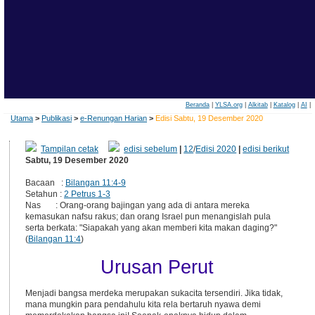
Beranda
|
YLSA.org
|
Alkitab
|
Katalog
|
AI
|
Utama
>
Publikasi
>
e-Renungan Harian
>
Edisi Sabtu, 19 Desember 2020
Tampilan cetak
edisi sebelum
|
12
/
Edisi 2020
|
edisi berikut
Sabtu, 19 Desember 2020
Bacaan :
Bilangan 11:4-9
Setahun :
2 Petrus 1-3
Nas : Orang-orang bajingan yang ada di antara mereka
kemasukan nafsu rakus; dan orang Israel pun menangislah pula
serta berkata: "Siapakah yang akan memberi kita makan daging?"
(
Bilangan 11:4
)
Urusan Perut
Menjadi bangsa merdeka merupakan sukacita tersendiri. Jika tidak,
mana mungkin para pendahulu kita rela bertaruh nyawa demi