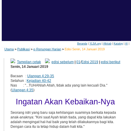
Beranda
|
YLSA.org
|
Alkitab
|
Katalog
|
AI
|
Utama
>
Publikasi
>
e-Renungan Harian
>
Edisi Senin, 14 Januari 2019
Tampilan cetak
edisi sebelum
|
01
/
Edisi 2019
|
edisi berikut
Senin, 14 Januari 2019
Bacaan :
Ulangan 4:29-35
Setahun :
Kejadian 40-42
Nas : "...TUHANlah Allah, tidak ada yang lain kecuali Dia."
(
Ulangan 4:35
)
Ingatan Akan Kebaikan-Nya
Seorang istri yang baru saja kehilangan suaminya berkata kepada
anak-anaknya: "Kini saat Ayah telah tiada, yang dapat kita lakukan
adalah mengingat hal-hal baik yang telah dilakukannya bagi kita.
Dengan cara itu ia tetap hidup dalam hati kita."