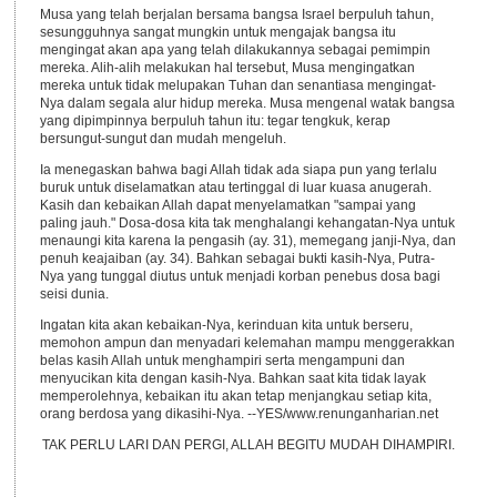
Musa yang telah berjalan bersama bangsa Israel berpuluh tahun,
sesungguhnya sangat mungkin untuk mengajak bangsa itu
mengingat akan apa yang telah dilakukannya sebagai pemimpin
mereka. Alih-alih melakukan hal tersebut, Musa mengingatkan
mereka untuk tidak melupakan Tuhan dan senantiasa mengingat-
Nya dalam segala alur hidup mereka. Musa mengenal watak bangsa
yang dipimpinnya berpuluh tahun itu: tegar tengkuk, kerap
bersungut-sungut dan mudah mengeluh.
Ia menegaskan bahwa bagi Allah tidak ada siapa pun yang terlalu
buruk untuk diselamatkan atau tertinggal di luar kuasa anugerah.
Kasih dan kebaikan Allah dapat menyelamatkan "sampai yang
paling jauh." Dosa-dosa kita tak menghalangi kehangatan-Nya untuk
menaungi kita karena Ia pengasih (ay. 31), memegang janji-Nya, dan
penuh keajaiban (ay. 34). Bahkan sebagai bukti kasih-Nya, Putra-
Nya yang tunggal diutus untuk menjadi korban penebus dosa bagi
seisi dunia.
Ingatan kita akan kebaikan-Nya, kerinduan kita untuk berseru,
memohon ampun dan menyadari kelemahan mampu menggerakkan
belas kasih Allah untuk menghampiri serta mengampuni dan
menyucikan kita dengan kasih-Nya. Bahkan saat kita tidak layak
memperolehnya, kebaikan itu akan tetap menjangkau setiap kita,
orang berdosa yang dikasihi-Nya. --YES/www.renunganharian.net
TAK PERLU LARI DAN PERGI, ALLAH BEGITU MUDAH DIHAMPIRI.