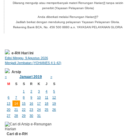
Dilarang mengutip atau memperbanyak materi Renungan Harian
®
tanpa seizin
penerbit (Yayasan Pelayanan Gloria)
Anda diberkati melalui Renungan Harian
®
?
Jadilah berkat dengan mendukung pelayanan Yayasan Pelayanan Gloria.
Rekening Bank BCA, No. 456 500 8880 a.n. YAYASAN PELAYANAN GLORIA
e-RH Hari Ini
Edisi Minggu, 9 Agustus 2026
Menjadi Jembatan (YOHANES 4:1-42)
Arsip
Januari 2019
<
>
M
S
S
R
K
J
S
1
2
3
4
5
6
7
8
9
10
11
12
13
14
15
16
17
18
19
20
21
22
23
24
25
26
27
28
29
30
31
Cari di e-RH