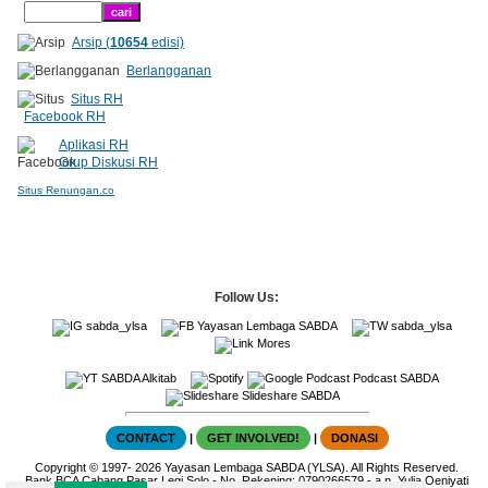
Arsip (
10654
edisi)
Berlangganan
Situs RH
Facebook RH
Aplikasi RH
Grup Diskusi RH
Situs Renungan.co
Follow Us:
sabda_ylsa
Yayasan Lembaga SABDA
sabda_ylsa
Mores
SABDA Alkitab
Podcast SABDA
Slideshare SABDA
CONTACT
|
GET INVOLVED!
|
DONASI
Copyright
© 1997-
2026
Yayasan Lembaga SABDA (YLSA).
All Rights Reserved.
Bank BCA Cabang Pasar Legi Solo - No. Rekening: 0790266579 - a.n. Yulia Oeniyati