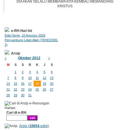
DIA AKAN SELALU MEMBAWA KITA KEMBALI MEMANDANG
KRISTUS
e-RH Hari Ini
Edisi Senin, 10 Agustus 2026
Penyambung Lidah Allah (YEHEZKIEL
2)
Arsip
Oktober 2012
<
>
M
S
S
R
K
J
S
1
2
3
4
5
6
7
8
9
10
11
12
13
14
15
16
17
18
19
20
21
22
23
24
25
26
27
28
29
30
31
Cari di e-RH
Arsip (
10654
edisi)