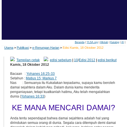
Beranda
|
YLSA.org
|
Alkitab
|
Katalog
|
AI
|
Utama
>
Publikasi
>
e-Renungan Harian
>
Edisi Kamis, 18 Oktober 2012
Tampilan cetak
edisi sebelum
|
10
/
Edisi 2012
|
edisi berikut
Kamis, 18 Oktober 2012
Bacaan :
Yohanes 16:25-33
Setahun :
Matius 15; Markus 7
Nas : Semuanya itu Kukatakan kepadamu, supaya kamu beroleh
damai sejahtera dalam Aku. Dalam dunia kamu menderita
penganiayaan, tetapi kuatkanlah hatimu, Aku telah mengalahkan
dunia (
Yohanes 16:33
)
KE MANA MENCARI DAMAI?
Anda tentu sependapat bahwa damai sejahtera adalah hal yang
dirindukan semua orang di dunia. Segala cara ditempuh demi damai