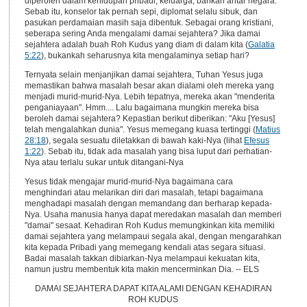
diperoleh dalam kehidupan pribadi, keluarga, bahkan antar negara.
Sebab itu, konselor tak pernah sepi, diplomat selalu sibuk, dan
pasukan perdamaian masih saja dibentuk. Sebagai orang kristiani,
seberapa sering Anda mengalami damai sejahtera? Jika damai
sejahtera adalah buah Roh Kudus yang diam di dalam kita (
Galatia
5:22
), bukankah seharusnya kita mengalaminya setiap hari?
Ternyata selain menjanjikan damai sejahtera, Tuhan Yesus juga
memastikan bahwa masalah besar akan dialami oleh mereka yang
menjadi murid-murid-Nya. Lebih tepatnya, mereka akan "menderita
penganiayaan". Hmm.... Lalu bagaimana mungkin mereka bisa
beroleh damai sejahtera? Kepastian berikut diberikan: "Aku [Yesus]
telah mengalahkan dunia". Yesus memegang kuasa tertinggi (
Matius
28:18
), segala sesuatu diletakkan di bawah kaki-Nya (lihat
Efesus
1:22
). Sebab itu, tidak ada masalah yang bisa luput dari perhatian-
Nya atau terlalu sukar untuk ditangani-Nya
Yesus tidak mengajar murid-murid-Nya bagaimana cara
menghindari atau melarikan diri dari masalah, tetapi bagaimana
menghadapi masalah dengan memandang dan berharap kepada-
Nya. Usaha manusia hanya dapat meredakan masalah dan memberi
"damai" sesaat. Kehadiran Roh Kudus memungkinkan kita memiliki
damai sejahtera yang melampaui segala akal, dengan mengarahkan
kita kepada Pribadi yang memegang kendali atas segara situasi.
Badai masalah takkan dibiarkan-Nya melampaui kekuatan kita,
namun justru membentuk kita makin mencerminkan Dia. -- ELS
DAMAI SEJAHTERA DAPAT KITA ALAMI DENGAN KEHADIRAN
ROH KUDUS