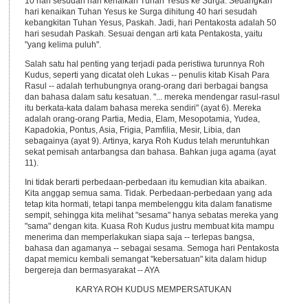
10 hari sesudah hari kenaikan Tuhan Yesus ke Surga. Sedangkan
hari kenaikan Tuhan Yesus ke Surga dihitung 40 hari sesudah
kebangkitan Tuhan Yesus, Paskah. Jadi, hari Pentakosta adalah 50
hari sesudah Paskah. Sesuai dengan arti kata Pentakosta, yaitu
"yang kelima puluh".
Salah satu hal penting yang terjadi pada peristiwa turunnya Roh
Kudus, seperti yang dicatat oleh Lukas -- penulis kitab Kisah Para
Rasul -- adalah terhubungnya orang-orang dari berbagai bangsa
dan bahasa dalam satu kesatuan. "... mereka mendengar rasul-rasul
itu berkata-kata dalam bahasa mereka sendiri" (ayat 6). Mereka
adalah orang-orang Partia, Media, Elam, Mesopotamia, Yudea,
Kapadokia, Pontus, Asia, Frigia, Pamfilia, Mesir, Libia, dan
sebagainya (ayat 9). Artinya, karya Roh Kudus telah meruntuhkan
sekat pemisah antarbangsa dan bahasa. Bahkan juga agama (ayat
11).
Ini tidak berarti perbedaan-perbedaan itu kemudian kita abaikan.
Kita anggap semua sama. Tidak. Perbedaan-perbedaan yang ada
tetap kita hormati, tetapi tanpa membelenggu kita dalam fanatisme
sempit, sehingga kita melihat "sesama" hanya sebatas mereka yang
"sama" dengan kita. Kuasa Roh Kudus justru membuat kita mampu
menerima dan memperlakukan siapa saja -- terlepas bangsa,
bahasa dan agamanya -- sebagai sesama. Semoga hari Pentakosta
dapat memicu kembali semangat "kebersatuan" kita dalam hidup
bergereja dan bermasyarakat -- AYA
KARYA ROH KUDUS MEMPERSATUKAN