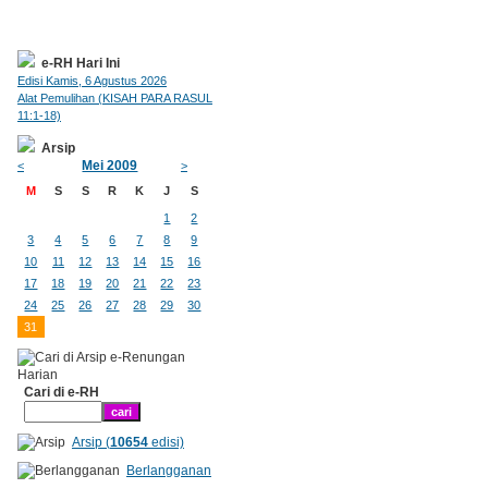
e-RH Hari Ini
Edisi Kamis, 6 Agustus 2026
Alat Pemulihan (KISAH PARA RASUL
11:1-18)
Arsip
Mei 2009
<
>
M
S
S
R
K
J
S
1
2
3
4
5
6
7
8
9
10
11
12
13
14
15
16
17
18
19
20
21
22
23
24
25
26
27
28
29
30
31
Cari di e-RH
Arsip (
10654
edisi)
Berlangganan