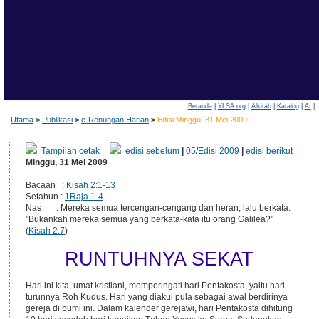
Beranda
|
YLSA.org
|
Alkitab
|
Katalog
|
AI
|
Utama
>
Publikasi
>
e-Renungan Harian
>
Edisi Minggu, 31 Mei 2009
Tampilan cetak
edisi sebelum
|
05
/
Edisi 2009
|
edisi berikut
Minggu, 31 Mei 2009
Bacaan :
Kisah 2:1-13
Setahun :
1Raja 1-4
Nas : Mereka semua tercengan-cengang dan heran, lalu berkata:
"Bukankah mereka semua yang berkata-kata itu orang Galilea?"
(
Kisah 2:7
)
RUNTUHNYA SEKAT
Hari ini kita, umat kristiani, memperingati hari Pentakosta, yaitu hari
turunnya Roh Kudus. Hari yang diakui pula sebagai awal berdirinya
gereja di bumi ini. Dalam kalender gerejawi, hari Pentakosta dihitung