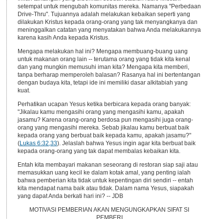
setempat untuk mengubah komunitas mereka. Namanya "Perbedaan
Drive-Thru". Tujuannya adalah melakukan kebaikan seperti yang
dilakukan Kristus kepada orang-orang yang tak menyangkanya dan
meninggalkan catatan yang menyatakan bahwa Anda melakukannya
karena kasih Anda kepada Kristus.
Mengapa melakukan hal ini? Mengapa membuang-buang uang
untuk makanan orang lain -- terutama orang yang tidak kita kenal
dan yang mungkin memusuhi iman kita? Mengapa kita memberi,
tanpa berharap memperoleh balasan? Rasanya hal ini bertentangan
dengan budaya kita, tetapi ide ini memiliki dasar alkitabiah yang
kuat.
Perhatikan ucapan Yesus ketika berbicara kepada orang banyak:
"Jikalau kamu mengasihi orang yang mengasihi kamu, apakah
jasamu? Karena orang-orang berdosa pun mengasihi juga orang-
orang yang mengasihi mereka. Sebab jikalau kamu berbuat baik
kepada orang yang berbuat baik kepada kamu, apakah jasamu?"
(
Lukas 6:32,33
). Jelaslah bahwa Yesus ingin agar kita berbuat baik
kepada orang-orang yang tak dapat membalas kebaikan kita.
Entah kita membayari makanan seseorang di restoran siap saji atau
memasukkan uang kecil ke dalam kotak amal, yang penting ialah
bahwa pemberian kita tidak untuk kepentingan diri sendiri -- entah
kita mendapat nama baik atau tidak. Dalam nama Yesus, siapakah
yang dapat Anda berkati hari ini? -- JDB
MOTIVASI PEMBERIAN AKAN MENGUNGKAPKAN SIFAT SI
PEMBERI