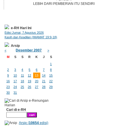
LEBIH DARI PEMBERIAN ITU SENDIRI
e-RH Hari Ini
Edisi Jumat, 7 Agustus 2026
Kasih dan Keadilan (IMAMAT 19:9-18)
Arsip
Desember 2007
<
>
M
S
S
R
K
J
S
1
2
3
4
5
6
7
8
9
10
11
12
13
14
15
16
17
18
19
20
21
22
23
24
25
26
27
28
29
30
31
Cari di e-RH
Arsip (
10654
edisi)