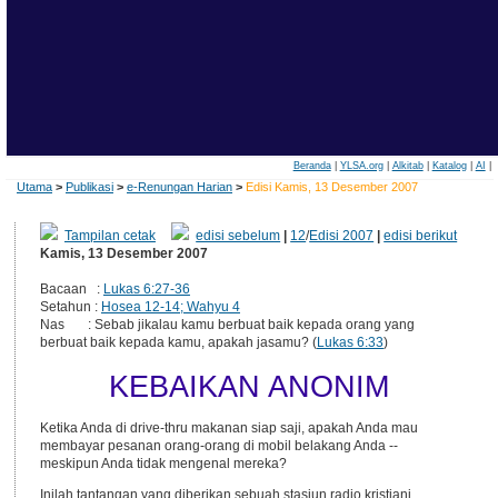
Beranda
|
YLSA.org
|
Alkitab
|
Katalog
|
AI
|
Utama
>
Publikasi
>
e-Renungan Harian
>
Edisi Kamis, 13 Desember 2007
Tampilan cetak
edisi sebelum
|
12
/
Edisi 2007
|
edisi berikut
Kamis, 13 Desember 2007
Bacaan :
Lukas 6:27-36
Setahun :
Hosea 12-14; Wahyu 4
Nas : Sebab jikalau kamu berbuat baik kepada orang yang
berbuat baik kepada kamu, apakah jasamu? (
Lukas 6:33
)
KEBAIKAN ANONIM
Ketika Anda di drive-thru makanan siap saji, apakah Anda mau
membayar pesanan orang-orang di mobil belakang Anda --
meskipun Anda tidak mengenal mereka?
Inilah tantangan yang diberikan sebuah stasiun radio kristiani