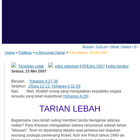
Beranda
|
YLSA.org
|
Alkitab
|
Katalog
|
AI
|
Utama
>
Publikasi
>
e-Renungan Harian
>
Edisi Selasa, 15 Mei 2007
Tampilan cetak
edisi sebelum
|
05
/
Edisi 2007
|
edisi berikut
Selasa, 15 Mei 2007
Bacaan :
Yohanes 4:27-36
Setahun :
2Raja 22-23; Yohanes 4:31-54
Nas : Mari, lihatlah orang yang mengatakan kepadaku segala
sesuatu yang telah kuperbuat (
Yohanes 4:29
)
TARIAN LEBAH
Bagaimana cara lebah saling memberi tanda mengenai adanya
nektar? Para ilmuwan mengatakan bahwa rahasianya adalah tarian
"kibasan". Teori ini dipandang skeptis saat pertama kali diajukan
seorang zoologis pemenang Nobel, Karl von Frisch tahun 1960-an.