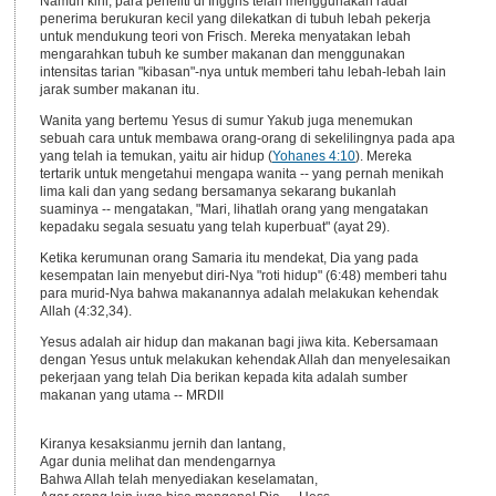
Namun kini, para peneliti di Inggris telah menggunakan radar
penerima berukuran kecil yang dilekatkan di tubuh lebah pekerja
untuk mendukung teori von Frisch. Mereka menyatakan lebah
mengarahkan tubuh ke sumber makanan dan menggunakan
intensitas tarian "kibasan"-nya untuk memberi tahu lebah-lebah lain
jarak sumber makanan itu.
Wanita yang bertemu Yesus di sumur Yakub juga menemukan
sebuah cara untuk membawa orang-orang di sekelilingnya pada apa
yang telah ia temukan, yaitu air hidup (
Yohanes 4:10
). Mereka
tertarik untuk mengetahui mengapa wanita -- yang pernah menikah
lima kali dan yang sedang bersamanya sekarang bukanlah
suaminya -- mengatakan, "Mari, lihatlah orang yang mengatakan
kepadaku segala sesuatu yang telah kuperbuat" (ayat 29).
Ketika kerumunan orang Samaria itu mendekat, Dia yang pada
kesempatan lain menyebut diri-Nya "roti hidup" (6:48) memberi tahu
para murid-Nya bahwa makanannya adalah melakukan kehendak
Allah (4:32,34).
Yesus adalah air hidup dan makanan bagi jiwa kita. Kebersamaan
dengan Yesus untuk melakukan kehendak Allah dan menyelesaikan
pekerjaan yang telah Dia berikan kepada kita adalah sumber
makanan yang utama -- MRDII
Kiranya kesaksianmu jernih dan lantang,
Agar dunia melihat dan mendengarnya
Bahwa Allah telah menyediakan keselamatan,