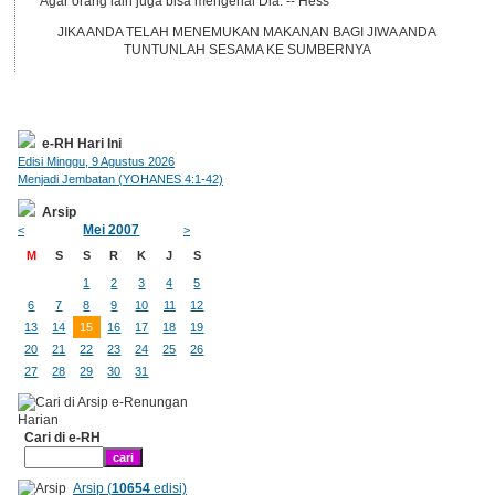
Agar orang lain juga bisa mengenal Dia. -- Hess
JIKA ANDA TELAH MENEMUKAN MAKANAN BAGI JIWA ANDA
TUNTUNLAH SESAMA KE SUMBERNYA
e-RH Hari Ini
Edisi Minggu, 9 Agustus 2026
Menjadi Jembatan (YOHANES 4:1-42)
Arsip
Mei 2007
<
>
M
S
S
R
K
J
S
1
2
3
4
5
6
7
8
9
10
11
12
13
14
15
16
17
18
19
20
21
22
23
24
25
26
27
28
29
30
31
Cari di e-RH
Arsip (
10654
edisi)