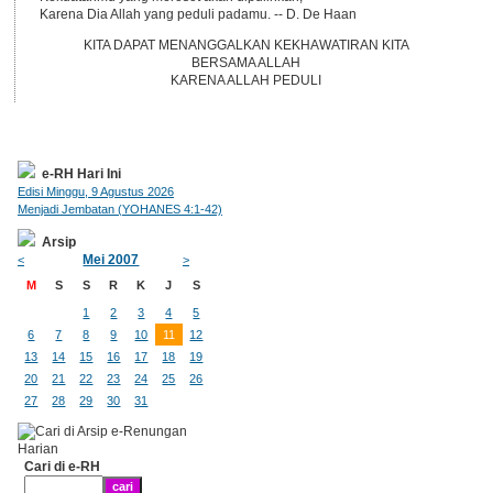
Karena Dia Allah yang peduli padamu. -- D. De Haan
KITA DAPAT MENANGGALKAN KEKHAWATIRAN KITA
BERSAMA ALLAH
KARENA ALLAH PEDULI
e-RH Hari Ini
Edisi Minggu, 9 Agustus 2026
Menjadi Jembatan (YOHANES 4:1-42)
Arsip
Mei 2007
<
>
M
S
S
R
K
J
S
1
2
3
4
5
6
7
8
9
10
11
12
13
14
15
16
17
18
19
20
21
22
23
24
25
26
27
28
29
30
31
Cari di e-RH