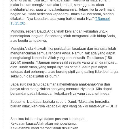
Allah di sana. "Jika aku mendapat kasih karunia di mata Tuhan,
maka Ia akan mengizinkan aku kembali, sehingga aku akan
melihatnya lagi, juga tempat kediamannya. Tetapi jika Ia berfirman,
begini: Aku tidak berkenan kepadamu, maka aku bersedia, biarlah
dilakukan-Nya kepadaku apa yang baik di mata-Nya" (
2Samuel
15:25,26
).
Mungkin, seperti Daud, Anda telah kehilangan kekuatan untuk
menetapkan langkah. Seseorang telah mengambil alih hidup Anda,
atau begitu tampaknya.
Mungkin Anda khawatir jika perubahan keadaan dan manusia telah
menghancurkan semua rencana Anda. Namun, tak ada yang dapat
menghalangi kehendak Allah yang penuh kasih. Tertulianus (150-
220 M) menulis, "[Jangan menyesali] sesuatu yang telah dirampas ...
oleh Tuhan Allah, yang tanpa-Nya tak sehelai daun pun dapat
terlepas dari pohonnya, atau burung pipit yang paling tidak berharga
sekalipun dapat jatuh ke bumi."
Bapa surgawi tahu bagaimana memelihara anak-anak-Nya dan
hanya akan mengizinkan apa yang menurut-Nya baik. Kita dapat
bersandar pada hikmat dan kebaikan-Nya yang tiada terhingga.
Sebab itu, kita dapat berkata seperti Daud, "Maka aku bersedia,
biarlah dilakukan-Nya kepadaku apa yang baik di mata-Nya" -- DHR
Saat kau tak berdaya dalam pusaran kehidupan,
Kekuatan kuasa Allah akan menopangmu;
Kekuatanmu yang merosot akan dipulihkan,