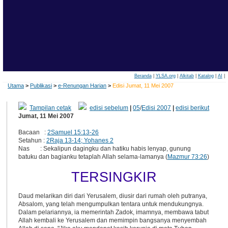
Beranda
|
YLSA.org
|
Alkitab
|
Katalog
|
AI
|
Utama
>
Publikasi
>
e-Renungan Harian
>
Edisi Jumat, 11 Mei 2007
Tampilan cetak
edisi sebelum
|
05
/
Edisi 2007
|
edisi berikut
Jumat, 11 Mei 2007
Bacaan :
2Samuel 15:13-26
Setahun :
2Raja 13-14; Yohanes 2
Nas : Sekalipun dagingku dan hatiku habis lenyap, gunung
batuku dan bagianku tetaplah Allah selama-lamanya (
Mazmur 73:26
)
TERSINGKIR
Daud melarikan diri dari Yerusalem, diusir dari rumah oleh putranya,
Absalom, yang telah mengumpulkan tentara untuk mendukungnya.
Dalam pelariannya, ia memerintah Zadok, imamnya, membawa tabut
Allah kembali ke Yerusalem dan memimpin bangsanya menyembah