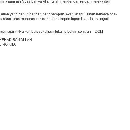
nerima jaminan Musa bahwa Allah telah mendengar seruan mereka dan
a Allah yang penuh dengan pengharapan. Akan tetapi, Tuhan ternyata tidak
u akan terus-menerus berusaha demi kepentingan kita. Hal itu terjadi
ngar suara-Nya kembali, sekalipun luka itu belum sembuh -- DCM
 KEHADIRAN ALLAH
LING KITA