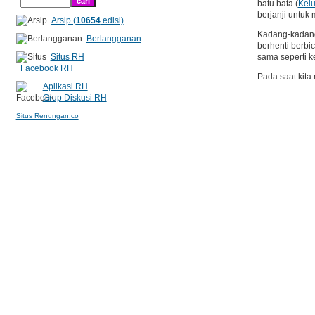
batu bata (
Kelu
berjanji untuk
Arsip (
10654
edisi)
Kadang-kadang 
Berlangganan
berhenti berbi
Situs RH
sama seperti k
Facebook RH
Pada saat kita
Aplikasi RH
Grup Diskusi RH
Situs Renungan.co