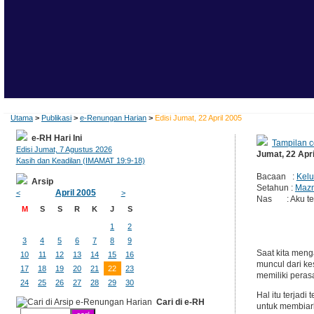
Utama
>
Publikasi
>
e-Renungan Harian
>
Edisi Jumat, 22 April 2005
e-RH Hari Ini
Tampilan c
Edisi Jumat, 7 Agustus 2026
Jumat, 22 Apri
Kasih dan Keadilan (IMAMAT 19:9-18)
Bacaan :
Kelu
Arsip
Setahun :
Mazm
April 2005
<
>
Nas : Aku tel
M
S
S
R
K
J
S
1
2
3
4
5
6
7
8
9
Saat kita meng
10
11
12
13
14
15
16
muncul dari ke
17
18
19
20
21
22
23
memiliki perasa
24
25
26
27
28
29
30
Hal itu terjad
Cari di e-RH
untuk membiar