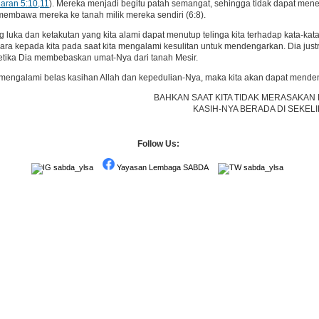
aran 5:10,11
). Mereka menjadi begitu patah semangat, sehingga tidak dapat me
 membawa mereka ke tanah milik mereka sendiri (6:8).
luka dan ketakutan yang kita alami dapat menutup telinga kita terhadap kata-kat
cara kepada kita pada saat kita mengalami kesulitan untuk mendengarkan. Dia justr
etika Dia membebaskan umat-Nya dari tanah Mesir.
 mengalami belas kasihan Allah dan kepedulian-Nya, maka kita akan dapat mende
BAHKAN SAAT KITA TIDAK MERASAKAN
KASIH-NYA BERADA DI SEKELI
Follow Us:
sabda_ylsa
Yayasan Lembaga SABDA
sabda_ylsa