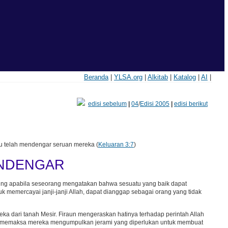
Beranda
|
YLSA.org
|
Alkitab
|
Katalog
|
AI
|
edisi sebelum
|
04
/
Edisi 2005
|
edisi berikut
u telah mendengar seruan mereka (
Keluaran 3:7
)
ENDENGAR
nggung apabila seseorang mengatakan bahwa sesuatu yang baik dapat
 memercayai janji-janji Allah, dapat dianggap sebagai orang yang tidak
eka dari tanah Mesir. Firaun mengeraskan hatinya terhadap perintah Allah
an memaksa mereka mengumpulkan jerami yang diperlukan untuk membuat