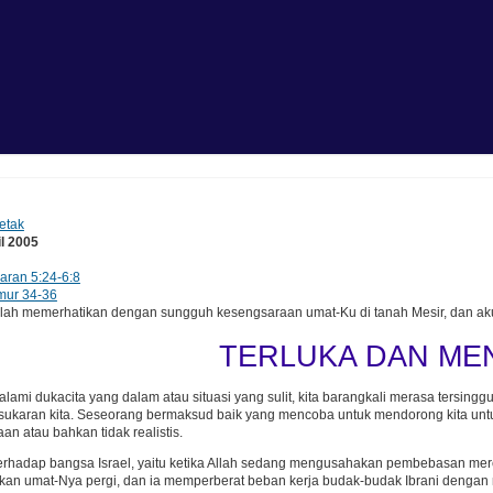
etak
l 2005
aran 5:24-6:8
ur 34-36
ah memerhatikan dengan sungguh kesengsaraan umat-Ku di tanah Mesir, dan ak
TERLUKA DAN M
alami dukacita yang dalam atau situasi yang sulit, kita barangkali merasa tersi
sukaran kita. Seseorang bermaksud baik yang mencoba untuk mendorong kita untuk
an atau bahkan tidak realistis.
i terhadap bangsa Israel, yaitu ketika Allah sedang mengusahakan pembebasan mer
kan umat-Nya pergi, dan ia memperberat beban kerja budak-budak Ibrani deng