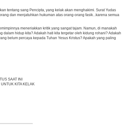
n tentang sang Pencipta, yang kelak akan menghakimi. Surat Yudas
rang dan menjatuhkan hukuman atas orang-orang fasik...karena semua
pemimpinnya meneriakkan kritik yang sangat tajam. Namun, di manakah
 dalam hidup kita? Adakah hati kita tergetar oleh kidung rohani? Adakah
 yang belum percaya kepada Tuhan Yesus Kristus? Apakah yang paling
TUS SAAT INI
 UNTUK KITA KELAK