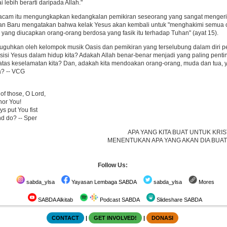
 lebih berarti daripada Allah."
cam itu mengungkapkan kedangkalan pemikiran seseorang yang sangat mengerika
ian Baru mengatakan bahwa kelak Yesus akan kembali untuk "menghakimi semua o
a, yang diucapkan orang-orang berdosa yang fasik itu terhadap Tuhan" (ayat 15).
uguhkan oleh kelompok musik Oasis dan pemikiran yang terselubung dalam diri 
isi Yesus dalam hidup kita? Adakah Allah benar-benar menjadi yang paling penting
 atas keselamatan kita? Dan, adakah kita mendoakan orang-orang, muda dan tua,
ta? -- VCG
of those, O Lord,
nor You!
s put You fist
nd do? -- Sper
APA YANG KITA BUAT UNTUK KRIS
MENENTUKAN APA YANG AKAN DIA BUAT
Follow Us:
sabda_ylsa
Yayasan Lembaga SABDA
sabda_ylsa
Mores
SABDA Alkitab
Podcast SABDA
Slideshare SABDA
CONTACT
|
GET INVOLVED!
|
DONASI