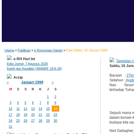
Utama
>
Publikasi
>
e-Renungan Harian
>
Edisi Sabtu, 16 Januari 1999
e-RH Hari Ini
Tampilan c
Edisi Jumat, 7 Agustus 2026
Sabtu, 16 Jan
Kasih dan Keadilan (IMAMAT 19:9-18)
Bacaan :
2Tim
Arsip
Setahun :
Ayub
Januari 1999
<
>
Nas : Sesunggu
M
S
S
R
K
J
S
terhadap Tuha
1
2
3
4
5
6
7
8
9
10
11
12
13
14
15
16
Sejauh mana m
17
18
19
20
21
22
23
dalam konser-k
24
25
26
27
28
29
30
budaya kita saa
31
Neil Gallagher