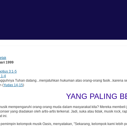
etak
uari 1999
otius 3:1-5
 1-4
hnya Tuhan datang...menjatuhkan hukuman atas orang-orang fasik...karena semu
n (
Yudas 14-15
)
YANG PALING B
usik mempengaruhi orang-orang muda dalam masyarakat kita? Mereka membeli juta
onser yang diadakan oleh artis-artis terkenal. Jadi, suka atau tidak, musik rock,
t ini.
, pemimpin kelompok musik Oasis, menyatakan, "Sekarang, kelompok kami lebih p