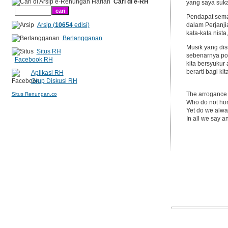
Cari di e-RH
yang saya sukai
Pendapat sema
Arsip (
10654
edisi)
dalam Perjanj
kata-kata nist
Berlangganan
Musik yang dis
Situs RH
sebenarnya pos
Facebook RH
kita bersyukur
berarti bagi ki
Aplikasi RH
Grup Diskusi RH
The arrogance 
Situs Renungan.co
Who do not ho
Yet do we alway
In all we say a