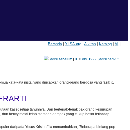
Beranda
|
YLSA.org
|
Alkitab
|
Katalog
|
AI
|
edisi sebelum
|
01
/
Edisi 1999
|
edisi berikut
a kata-kata nista, yang diucapkan orang-orang berdosa yang fasik itu
ERARTI
an kaset setiap tahunnya. Dan berteriak-teriak bak orang kesurupan
 rap, dan heavy metal telah memberi dampak yang cukup besar terhadap
opuler daripada Yesus Kristus." Ia menambahkan, "Beberapa bintang pop