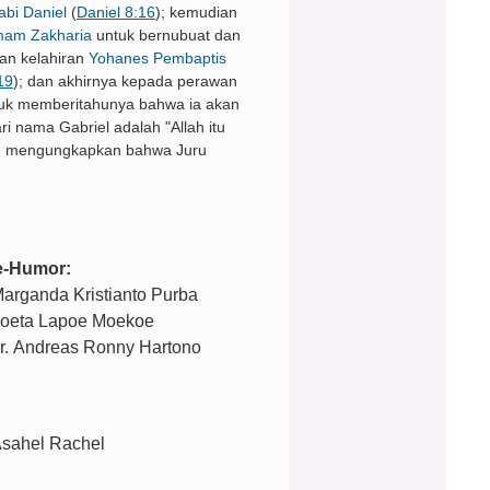
abi Daniel
(
Daniel 8:16
); kemudian
mam Zakharia
untuk bernubuat dan
an kelahiran
Yohanes Pembaptis
19
); dan akhirnya kepada perawan
uk memberitahunya bahwa ia akan
dari nama Gabriel adalah "Allah itu
ang mengungkapkan bahwa Juru
e-Humor:
arganda Kristianto Purba
oeta Lapoe Moekoe
r. Andreas Ronny Hartono
sahel Rachel