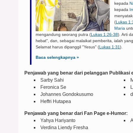
kepada
N
kepada
I
menyatak
(
Lukas 1:
Maria
unt
mengandung seorang putra (
Lukas 1:26-38
). Arti 
hebat", dan, sebagai malaikat pemberita, ialah y
Selamat harus dipanggil "Yesus" (
Lukas 1:31
).
Baca selengkapnya »
Penjawab yang benar dari pelanggan Publikasi 
Sarby Sahi
M
Feronica Se
L
Johannes Gondokusumo
d
Heffri Hutapea
Penjawab yang benar dari Fan Page e-Humor:
Yahya Hariyanto
A
Verdina Liendy Fresha