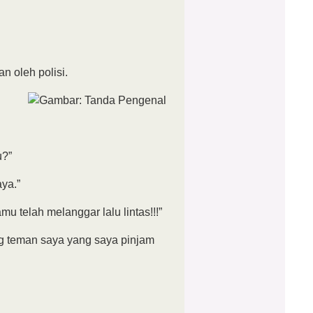
n oleh polisi.
u?”
aya.”
telah melanggar lalu lintas!!!”
 teman saya yang saya pinjam