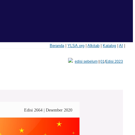
Beranda
|
YLSA.org
|
Alkitab
|
Katalog
|
AI
|
edisi sebelum
|
01
/
Edisi 2023
Edisi 2664 | Desember 2020