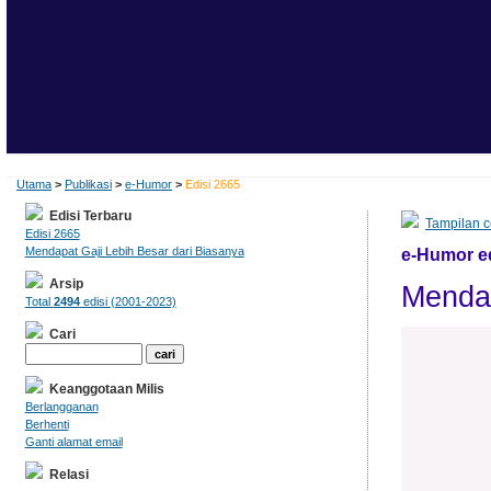
Utama
>
Publikasi
>
e-Humor
>
Edisi 2665
Edisi Terbaru
Tampilan c
Edisi 2665
Mendapat Gaji Lebih Besar dari Biasanya
e-Humor ed
Arsip
Mendap
Total
2494
edisi (2001-2023)
Cari
Keanggotaan Milis
Berlangganan
Berhenti
Ganti alamat email
Relasi