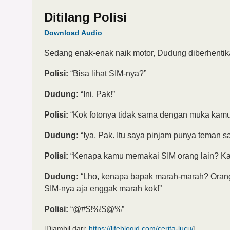
Ditilang Polisi
Download Audio
Sedang enak-enak naik motor, Dudung diberhentika
Polisi:
“Bisa lihat SIM-nya?”
Dudung:
“Ini, Pak!”
Polisi:
“Kok fotonya tidak sama dengan muka kam
Dudung:
“Iya, Pak. Itu saya pinjam punya teman s
Polisi:
“Kenapa kamu memakai SIM orang lain? Kamu 
Dudung:
“Lho, kenapa bapak marah-marah? Orang
SIM-nya aja enggak marah kok!”
Polisi:
“@#$!%!$@%”
[Diambil dari:
https://lifeblogid.com/cerita-lucu/
]