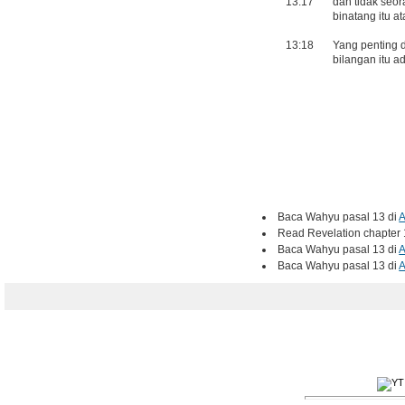
13:17
dan tidak seo
binatang itu a
13:18
Yang penting d
bilangan itu 
Baca Wahyu pasal 13 di
A
Read Revelation chapter 
Baca Wahyu pasal 13 di
A
Baca Wahyu pasal 13 di
A