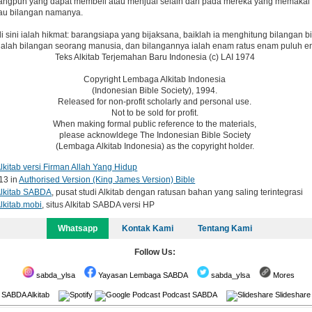
rangpun yang dapat membeli atau menjual selain dari pada mereka yang memakai t
tau bilangan namanya.
i sini ialah hikmat: barangsiapa yang bijaksana, baiklah ia menghitung bilangan bi
adalah bilangan seorang manusia, dan bilangannya ialah enam ratus enam puluh 
Teks Alkitab Terjemahan Baru Indonesia (c) LAI 1974
Copyright Lembaga Alkitab Indonesia
(Indonesian Bible Society), 1994.
Released for non-profit scholarly and personal use.
Not to be sold for profit.
When making formal public reference to the materials,
please acknowldege The Indonesian Bible Society
(Lembaga Alkitab Indonesia) as the copyright holder.
lkitab versi Firman Allah Yang Hidup
13 in
Authorised Version (King James Version) Bible
lkitab SABDA
, pusat studi Alkitab dengan ratusan bahan yang saling terintegrasi
lkitab.mobi
, situs Alkitab SABDA versi HP
Whatsapp
Kontak Kami
Tentang Kami
Follow Us:
sabda_ylsa
Yayasan Lembaga SABDA
sabda_ylsa
Mores
SABDA Alkitab
Podcast SABDA
Slideshar