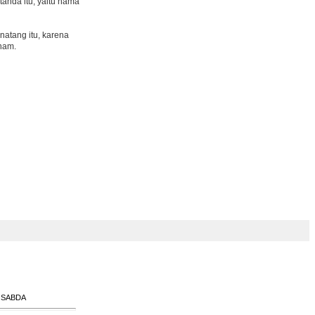
anda itu, yaitu nama
natang itu, karena
enam.
e SABDA