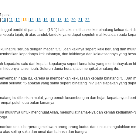
2
pasal :
|
10
|
11
|
12
|
13
|
14
|
15
|
16
|
17
|
18
|
19
|
20
|
21
|
22
tinggal berdiri di pantai laut. (13-1) Lalu aku melihat seekor binatang keluar dari 
rkepala tujuh; di atas tanduk-tanduknya terdapat sepuluh mahkota dan pada kepa
kulihat itu serupa dengan macan tutul, dan kakinya seperti kaki beruang dan mulut
memberikan kepadanya kekuatannya, dan takhtanya dan kekuasaannya yang besa
h kepadaku satu dari kepala-kepalanya seperti kena luka yang membahayakan hid
hidupnya itu sembuh. Seluruh dunia heran, lalu mengikut binatang itu.
nyembah naga itu, karena ia memberikan kekuasaan kepada binatang itu. Dan
 sambil berkata: "Siapakah yang sama seperti binatang ini? Dan siapakah yang da
natang itu diberikan mulut, yang penuh kesombongan dan hujat; kepadanya diber
empat puluh dua bulan lamanya.
ka mulutnya untuk menghujat Allah, menghujat nama-Nya dan kemah kediaman-
orga.
enankan untuk berperang melawan orang-orang kudus dan untuk mengalahkan m
sa atas setiap suku dan umat dan bahasa dan bangsa.