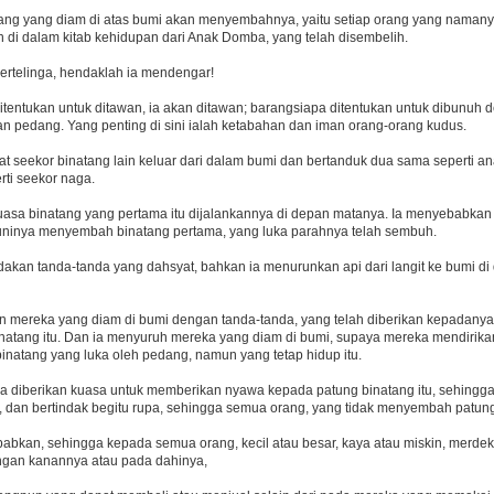
ng yang diam di atas bumi akan menyembahnya, yaitu setiap orang yang namanya t
n di dalam kitab kehidupan dari Anak Domba, yang telah disembelih.
ertelinga, hendaklah ia mendengar!
itentukan untuk ditawan, ia akan ditawan; barangsiapa ditentukan untuk dibunuh 
n pedang. Yang penting di sini ialah ketabahan dan iman orang-orang kudus.
at seekor binatang lain keluar dari dalam bumi dan bertanduk dua sama seperti a
rti seekor naga.
uasa binatang yang pertama itu dijalankannya di depan matanya. Ia menyebabkan
inya menyembah binatang pertama, yang luka parahnya telah sembuh.
akan tanda-tanda yang dahsyat, bahkan ia menurunkan api dari langit ke bumi d
n mereka yang diam di bumi dengan tanda-tanda, yang telah diberikan kepadanya
natang itu. Dan ia menyuruh mereka yang diam di bumi, supaya mereka mendirika
inatang yang luka oleh pedang, namun yang tetap hidup itu.
 diberikan kuasa untuk memberikan nyawa kepada patung binatang itu, sehingga 
, dan bertindak begitu rupa, sehingga semua orang, yang tidak menyembah patung 
abkan, sehingga kepada semua orang, kecil atau besar, kaya atau miskin, merdek
ngan kanannya atau pada dahinya,