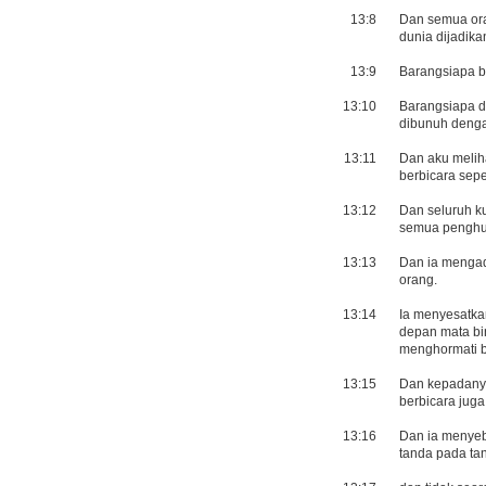
13:8
Dan semua ora
dunia dijadika
13:9
Barangsiapa b
13:10
Barangsiapa d
dibunuh denga
13:11
Dan aku melih
berbicara sepe
13:12
Dan seluruh k
semua penghun
13:13
Dan ia mengad
orang.
13:14
Ia menyesatka
depan mata bi
menghormati b
13:15
Dan kepadanya
berbicara juga
13:16
Dan ia menyeb
tanda pada ta