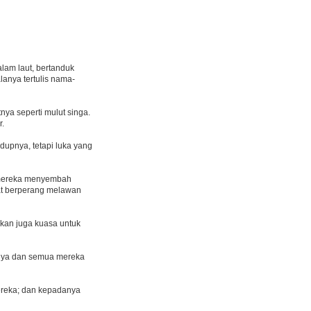
dalam laut, bertanduk
lanya tertulis nama-
nya seperti mulut singa.
r.
upnya, tetapi luka yang
 mereka menyembah
pat berperang melawan
ikan juga kuasa untuk
Nya dan semua mereka
ereka; dan kepadanya