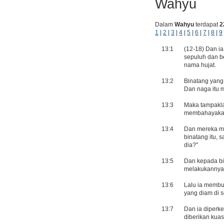
Wahyu
Dalam
Wahyu
terdapat
2
1
|
2
|
3
|
4
|
5
|
6
|
7
|
8
|
9
13:1
(12-18) Dan ia 
sepuluh dan be
nama hujat.
13:2
Binatang yang 
Dan naga itu 
13:3
Maka tampakla
membahayakan 
13:4
Dan mereka me
binatang itu,
dia?"
13:5
Dan kepada bi
melakukannya 
13:6
Lalu ia membu
yang diam di s
13:7
Dan ia diperk
diberikan kua