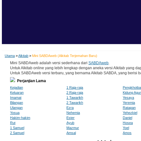
Utama
>
Alkitab
>
Mini SABDAweb (Alkitab Terjemahan Baru)
Mini SABDAweb adalah versi sederhana dari
SABDAweb
.
Untuk Alkitab online yang lebih lengkap dengan aneka versi Alkitab yang dap
Untuk SABDAweb versi terbaru, yang bernama Alkitab SABDA, yang berisi baha
Perjanjian Lama
Kejadian
1 Raja-raja
Pengkhotb
Keluaran
2 Raja-raja
Kidung Agu
Imamat
1 Tawarikh
Yesaya
Bilangan
2 Tawarikh
Yeremia
Ulangan
Ezra
Ratapan
Yosua
Nehemia
Yehezkiel
Hakim-hakim
Ester
Daniel
Rut
Ayub
Hosea
1 Samuel
Mazmur
Yoel
2 Samuel
Amsal
Amos