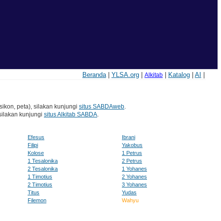
Beranda
|
YLSA.org
|
|
Katalog
|
AI
|
Alkitab
sikon, peta), silakan kunjungi
situs SABDAweb
.
silakan kunjungi
situs Alkitab SABDA
.
Efesus
Ibrani
Filipi
Yakobus
Kolose
1 Petrus
1 Tesalonika
2 Petrus
2 Tesalonika
1 Yohanes
1 Timotius
2 Yohanes
2 Timotius
3 Yohanes
Titus
Yudas
Filemon
Wahyu