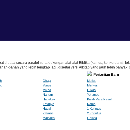
at dibaca secara paralel serta dukungan alat-alat Biblika (kamus, konkordansi, lek
n-bahan yang lebih lengkap lagi, disertai versi Alkitab yang jauh lebih banyak, 
Perjanjian Baru
ah
Obaja
Matius
ng
Yunus
Markus
Mikha
Lukas
Nahum
Yohanes
Habakuk
Kisah Para Rasul
Zefanya
Roma
Hagai
1 Korintus
Zakaria
2 Korintus
Maleakhi
Galatia