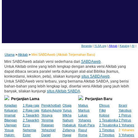
Beranda
|
YLSA.org
|
Alkitab
|
Katalog
|
AI
|
Utama
>
Alkitab
>
Mini SABDAweb (Alkitab Terjemahan Baru)
Mini SABDAweb adalah versi sederhana dari
SABDAweb
.
Untuk Alkitab online yang lebih lengkap dengan aneka versi Alkitab yang
dapat dibaca secara paralel serta dukungan alat-alat Biblika (kamus,
konkordansi, leksikon, peta), silakan kunjungi
situs SABDAweb
.
Untuk SABDAweb versi terbaru, yang bernama Alkitab SABDA, yang berisi
bahan-bahan yang lebih lengkap lagi, disertai versi Alkitab yang jauh lebih
banyak, silakan kunjungi
situs Alkitab SABDA
.
Perjanjian Lama
Perjanjian Baru
Kejadian
1 Raja-raja
Pengkhotbah
Obaja
Matius
Efesus
Ibrani
Keluaran
2 Raja-raja
Kidung Agung
Yunus
Markus
Filipi
Yakobus
Imamat
1 Tawarikh
Yesaya
Mikha
Lukas
Kolose
1 Petrus
Bilangan
2 Tawarikh
Yeremia
Nahum
Yohanes
1 Tesalonika
2 Petrus
Ulangan
Ezra
Ratapan
Habakuk
Kisah Para
2 Tesalonika
1 Yohanes
Yosua
Nehemia
Yehezkiel
Zefanya
Rasul
1 Timotius
2 Yohanes
Hakim-
Ester
Daniel
Hagai
Roma
2 Timotius
3 Yohanes