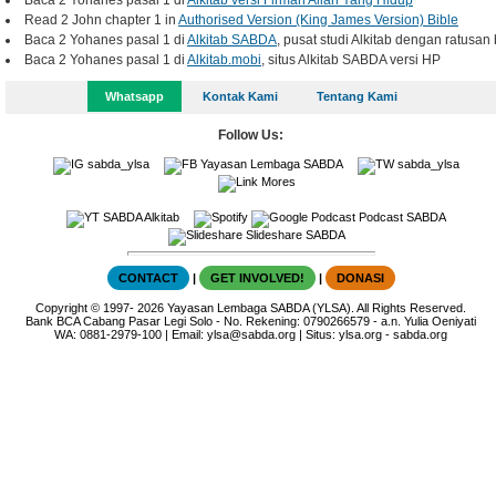
Baca 2 Yohanes pasal 1 di
Alkitab versi Firman Allah Yang Hidup
Read 2 John chapter 1 in
Authorised Version (King James Version) Bible
Baca 2 Yohanes pasal 1 di
Alkitab SABDA
, pusat studi Alkitab dengan ratusan
Baca 2 Yohanes pasal 1 di
Alkitab.mobi
, situs Alkitab SABDA versi HP
Whatsapp
Kontak Kami
Tentang Kami
Follow Us:
sabda_ylsa
Yayasan Lembaga SABDA
sabda_ylsa
Mores
SABDA Alkitab
Podcast SABDA
Slideshare SABDA
CONTACT
|
GET INVOLVED!
|
DONASI
Copyright
© 1997-
2026
Yayasan Lembaga SABDA (YLSA).
All Rights Reserved.
Bank BCA Cabang Pasar Legi Solo - No. Rekening: 0790266579 - a.n. Yulia Oeniyati
WA:
0881-2979-100
| Email:
ylsa@sabda.org
| Situs:
ylsa.org
-
sabda.org