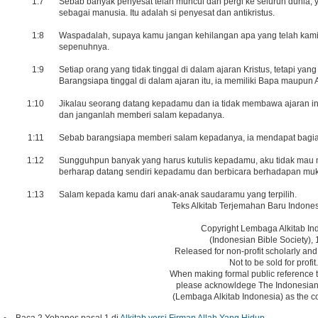
1:7
Sebab banyak penyesat telah muncul dan pergi ke seluruh dunia, 
sebagai manusia. Itu adalah si penyesat dan antikristus.
1:8
Waspadalah, supaya kamu jangan kehilangan apa yang telah kami
sepenuhnya.
1:9
Setiap orang yang tidak tinggal di dalam ajaran Kristus, tetapi yang 
Barangsiapa tinggal di dalam ajaran itu, ia memiliki Bapa maupun 
1:10
Jikalau seorang datang kepadamu dan ia tidak membawa ajaran i
dan janganlah memberi salam kepadanya.
1:11
Sebab barangsiapa memberi salam kepadanya, ia mendapat bagia
1:12
Sungguhpun banyak yang harus kutulis kepadamu, aku tidak mau m
berharap datang sendiri kepadamu dan berbicara berhadapan muk
1:13
Salam kepada kamu dari anak-anak saudaramu yang terpilih.
Teks Alkitab Terjemahan Baru Indones
Copyright Lembaga Alkitab In
(Indonesian Bible Society), 
Released for non-profit scholarly and
Not to be sold for profit.
When making formal public reference t
please acknowldege The Indonesian 
(Lembaga Alkitab Indonesia) as the co