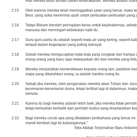
Hati mereka telah terlatih dalam keserakahan. Mereka adalah oran
2:15
Oleh karena mereka telah meninggalkan jalan yang benar, maka ter
Beor, yang suka menerima upah untuk perbuatan-perbuatan yang j
2:16
Tetapi Bileam beroleh peringatan keras untuk kejahatannya, seba
manusia dan mencegah kebebalan nabi itu.
2:17
Guru-guru palsu itu adalah seperti mata air yang kering, seperti ka
tempat dalam kegelapan yang paling dahsyat.
2:18
Sebab mereka mengucapkan kata-kata yang congkak dan hampa 
orang-orang yang baru saja melepaskan diri dari mereka yang hid
2:19
Mereka menjanjikan kemerdekaan kepada orang lain, padahal me
siapa yang dikalahkan orang, ia adalah hamba orang itu.
2:20
Sebab jika mereka, oleh pengenalan mereka akan Tuhan dan Jurusel
kecemaran-kecemaran dunia, tetapi terlibat lagi di dalamnya, mak
semula.
2:21
Karena itu bagi mereka adalah lebih baik, jika mereka tidak per
tetapi kemudian berbalik dari perintah kudus yang disampaikan k
2:22
Bagi mereka cocok apa yang dikatakan peribahasa yang benar ini: 
mandi kembali lagi ke kubangannya."
Teks Alkitab Terjemahan Baru Indones