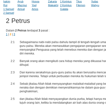
hakim
Ayub
Hosea
Zakaria
1 Korintus
Titus
Yudas
Rut
Mazmur
Yoel
Maleakhi
2 Korintus
Filemon
Wahyu
1 Samuel
Amsal
Amos
Galatia
2 Samuel
2 Petrus
Dalam
2 Petrus
terdapat
3
pasal :
1
|
2
|
3
2:1
Sebagaimana nabi-nabi palsu dahulu tampil di tengah-tengah umat
guru palsu. Mereka akan memasukkan pengajaran-pengajaran se
menyangkal Penguasa yang telah menebus mereka dan dengan ja
diri mereka.
2:2
Banyak orang akan mengikuti cara hidup mereka yang dikuasai h
dihujat.
2:3
Dan karena serakahnya guru-guru palsu itu akan berusaha mencari
jempol mereka. Tetapi untuk perbuatan mereka itu hukuman telah l
2:4
Sebab jikalau Allah tidak menyayangkan malaikat-malaikat yang 
neraka dan dengan demikian menyerahkannya ke dalam gua-gua 
penghakiman;
2:5
dan jikalau Allah tidak menyayangkan dunia purba, tetapi hanya 
tujuh orang lain, ketika Ia mendatangkan air bah atas dunia orang-