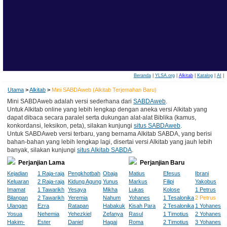
Beranda
|
YLSA.org
|
Alkitab
|
Katalog
|
AI
|
Utama
>
Alkitab
>
Mini SABDAweb (Alkitab Terjemahan Baru)
Mini SABDAweb adalah versi sederhana dari
SABDAweb
.
Untuk Alkitab online yang lebih lengkap dengan aneka versi Alkitab yang
dapat dibaca secara paralel serta dukungan alat-alat Biblika (kamus,
konkordansi, leksikon, peta), silakan kunjungi
situs SABDAweb
.
Untuk SABDAweb versi terbaru, yang bernama Alkitab SABDA, yang berisi
bahan-bahan yang lebih lengkap lagi, disertai versi Alkitab yang jauh lebih
banyak, silakan kunjungi
situs Alkitab SABDA
.
Perjanjian Lama
Perjanjian Baru
Kejadian
1 Raja-raja
Pengkhotbah
Obaja
Matius
Efesus
Ibrani
Keluaran
2 Raja-raja
Kidung Agung
Yunus
Markus
Filipi
Yakobus
Imamat
1 Tawarikh
Yesaya
Mikha
Lukas
Kolose
1 Petrus
Bilangan
2 Tawarikh
Yeremia
Nahum
Yohanes
1 Tesalonika
2 Petrus
Ulangan
Ezra
Ratapan
Habakuk
Kisah Para
2 Tesalonika
1 Yohanes
Yosua
Nehemia
Yehezkiel
Zefanya
Rasul
1 Timotius
2 Yohanes
Hakim-
Ester
Daniel
Hagai
Roma
2 Timotius
3 Yohanes