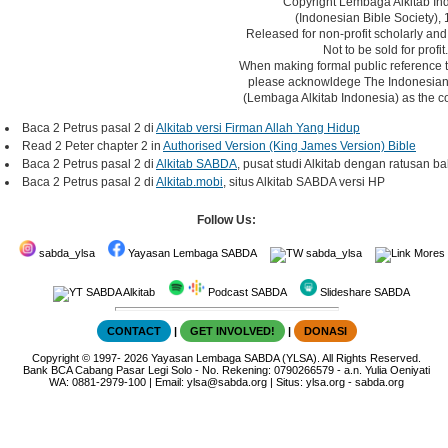
Copyright Lembaga Alkitab In
(Indonesian Bible Society), 
Released for non-profit scholarly and
Not to be sold for profit.
When making formal public reference t
please acknowldege The Indonesian 
(Lembaga Alkitab Indonesia) as the co
Baca 2 Petrus pasal 2 di
Alkitab versi Firman Allah Yang Hidup
Read 2 Peter chapter 2 in
Authorised Version (King James Version) Bible
Baca 2 Petrus pasal 2 di
Alkitab SABDA
, pusat studi Alkitab dengan ratusan ba
Baca 2 Petrus pasal 2 di
Alkitab.mobi
, situs Alkitab SABDA versi HP
Follow Us:
sabda_ylsa
Yayasan Lembaga SABDA
sabda_ylsa
Mores
SABDA Alkitab
Podcast SABDA
Slideshare SABDA
CONTACT
|
GET INVOLVED!
|
DONASI
Copyright
© 1997-
2026
Yayasan Lembaga SABDA (YLSA).
All Rights Reserved.
Bank BCA Cabang Pasar Legi Solo - No. Rekening: 0790266579 - a.n. Yulia Oeniyati
WA:
0881-2979-100
| Email:
ylsa@sabda.org
| Situs:
ylsa.org
-
sabda.org