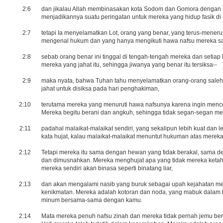
2:6
dan jikalau Allah membinasakan kota Sodom dan Gomora dengan
menjadikannya suatu peringatan untuk mereka yang hidup fasik d
2:7
tetapi Ia menyelamatkan Lot, orang yang benar, yang terus-meneru
mengenal hukum dan yang hanya mengikuti hawa nafsu mereka saj
2:8
sebab orang benar ini tinggal di tengah-tengah mereka dan setia
mereka yang jahat itu, sehingga jiwanya yang benar itu tersiksa--
2:9
maka nyata, bahwa Tuhan tahu menyelamatkan orang-orang saleh
jahat untuk disiksa pada hari penghakiman,
2:10
terutama mereka yang menuruti hawa nafsunya karena ingin menc
Mereka begitu berani dan angkuh, sehingga tidak segan-segan me
2:11
padahal malaikat-malaikat sendiri, yang sekalipun lebih kuat dan 
kata hujat, kalau malaikat-malaikat menuntut hukuman atas mereka
2:12
Tetapi mereka itu sama dengan hewan yang tidak berakal, sama de
dan dimusnahkan. Mereka menghujat apa yang tidak mereka ketahu
mereka sendiri akan binasa seperti binatang liar,
2:13
dan akan mengalami nasib yang buruk sebagai upah kejahatan mer
kenikmatan. Mereka adalah kotoran dan noda, yang mabuk dalam
minum bersama-sama dengan kamu.
2:14
Mata mereka penuh nafsu zinah dan mereka tidak pernah jemu be