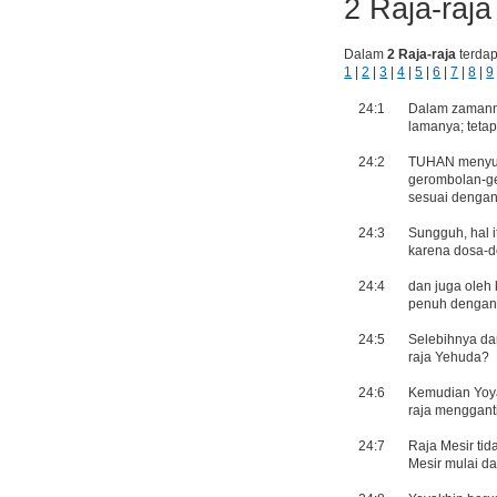
2 Raja-raja
Dalam
2 Raja-raja
terda
1
|
2
|
3
|
4
|
5
|
6
|
7
|
8
|
9
24:1
Dalam zamanny
lamanya; teta
24:2
TUHAN menyur
gerombolan-g
sesuai dengan
24:3
Sungguh, hal 
karena dosa-d
24:4
dan juga oleh
penuh dengan 
24:5
Selebihnya dar
raja Yehuda?
24:6
Kemudian Yoy
raja mengganti
24:7
Raja Mesir tid
Mesir mulai da