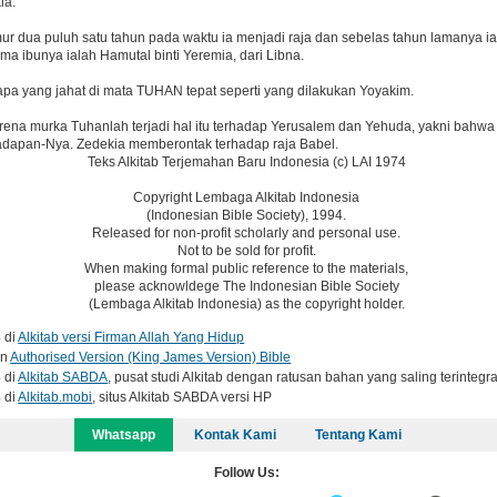
ia.
ur dua puluh satu tahun pada waktu ia menjadi raja dan sebelas tahun lamanya i
a ibunya ialah Hamutal binti Yeremia, dari Libna.
apa yang jahat di mata TUHAN tepat seperti yang dilakukan Yoyakim.
rena murka Tuhanlah terjadi hal itu terhadap Yerusalem dan Yehuda, yakni bah
adapan-Nya. Zedekia memberontak terhadap raja Babel.
Teks Alkitab Terjemahan Baru Indonesia (c) LAI 1974
Copyright Lembaga Alkitab Indonesia
(Indonesian Bible Society), 1994.
Released for non-profit scholarly and personal use.
Not to be sold for profit.
When making formal public reference to the materials,
please acknowldege The Indonesian Bible Society
(Lembaga Alkitab Indonesia) as the copyright holder.
 di
Alkitab versi Firman Allah Yang Hidup
in
Authorised Version (King James Version) Bible
 di
Alkitab SABDA
, pusat studi Alkitab dengan ratusan bahan yang saling terintegra
 di
Alkitab.mobi
, situs Alkitab SABDA versi HP
Whatsapp
Kontak Kami
Tentang Kami
Follow Us: