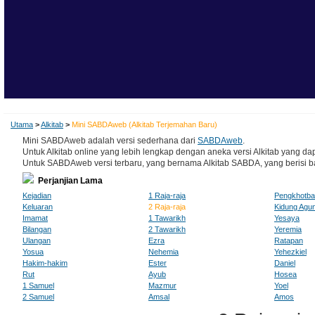
Utama
>
Alkitab
>
Mini SABDAweb (Alkitab Terjemahan Baru)
Mini SABDAweb adalah versi sederhana dari
SABDAweb
.
Untuk Alkitab online yang lebih lengkap dengan aneka versi Alkitab yang dap
Untuk SABDAweb versi terbaru, yang bernama Alkitab SABDA, yang berisi baha
Perjanjian Lama
Kejadian
1 Raja-raja
Pengkhotb
Keluaran
2 Raja-raja
Kidung Agu
Imamat
1 Tawarikh
Yesaya
Bilangan
2 Tawarikh
Yeremia
Ulangan
Ezra
Ratapan
Yosua
Nehemia
Yehezkiel
Hakim-hakim
Ester
Daniel
Rut
Ayub
Hosea
1 Samuel
Mazmur
Yoel
2 Samuel
Amsal
Amos