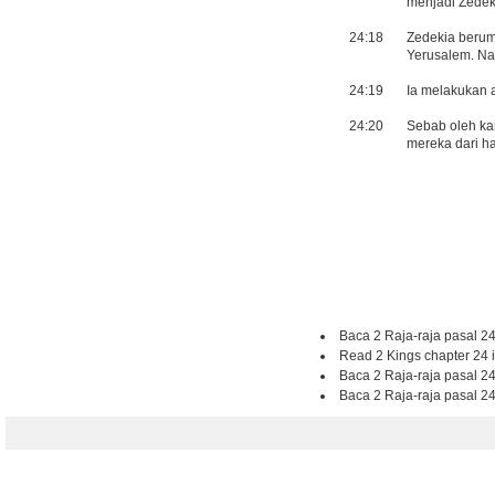
menjadi Zedek
24:18
Zedekia berum
Yerusalem. Nam
24:19
Ia melakukan 
24:20
Sebab oleh ka
mereka dari h
Baca 2 Raja-raja pasal 24
Read 2 Kings chapter 24 
Baca 2 Raja-raja pasal 24
Baca 2 Raja-raja pasal 24