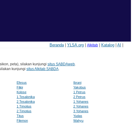
Beranda
|
YLSA.org
|
|
Katalog
|
AI
|
Alkitab
sikon, peta), silakan kunjungi
situs SABDAweb
.
silakan kunjungi
situs Alkitab SABDA
.
Efesus
Ibrani
Filipi
Yakobus
Kolose
1 Petrus
1 Tesalonika
2 Petrus
2 Tesalonika
1 Yohanes
1 Timotius
2 Yohanes
2 Timotius
3 Yohanes
Titus
Yudas
Filemon
Wahyu