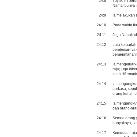
24:8
Yoyakhin beru
Nama ibunya ia
24:9
Ia melakukan 
24:10
Pada waktu it
24:11
Juga Nebukadn
24:12
Lalu keluarlah
pembesarnya d
pemerintahan
24:13
Ia mengeluark
raja; juga dik
telah difirma
24:14
Ia mengangku
perkasa, sepul
orang lemah da
24:15
Ia mengangkut 
dan orang-ora
24:16
Semua orang y
banyaknya, se
24:17
Kemudian raja