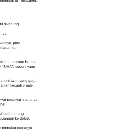
merintah di Yerusalem.
tu dikepung.
gnya.
awainya, para
elapan dari
erbendaharaan istana
ait TUHAN seperti yang
ua pahlawan yang gagah
galkan kecuali orang-
gawai-pegawai istananya
bel.
i, seribu orang
 buangan ke Babel.
dan menukar namanya