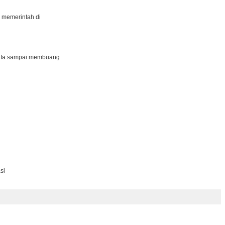
a memerintah di
wa Ia sampai membuang
si