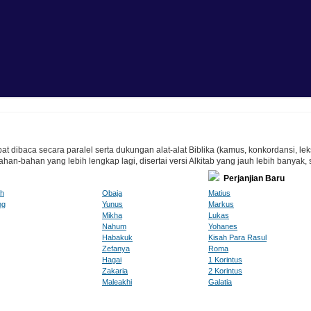
at dibaca secara paralel serta dukungan alat-alat Biblika (kamus, konkordansi, lek
n-bahan yang lebih lengkap lagi, disertai versi Alkitab yang jauh lebih banyak, 
Perjanjian Baru
ah
Obaja
Matius
ng
Yunus
Markus
Mikha
Lukas
Nahum
Yohanes
Habakuk
Kisah Para Rasul
Zefanya
Roma
Hagai
1 Korintus
Zakaria
2 Korintus
Maleakhi
Galatia