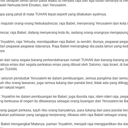
mur delapan belas tahun pada waktu ia menjadi raja dan tiga bulan lamanya ia me
lah Nehusta binti Elnatan, dari Yerusalem.
apa yang jahat di mata TUHAN tepat seperti yang dilakukan ayahnya.
u majulah orang-orang Nebukadnezar, raja Babel, menyerang Yerusalem dan kota i
ezar, raja Babel, datang menyerang kota itu, sedang orang-orangnya mengepun
 Yoyakhin, raja Yehuda, mendapatkan raja Babel, ia sendiri, ibunya, pegawai-peg
an pegawai-pegawai istananya. Raja Babel menangkap dia pada tahun yang ked
nya.
an dari sana segala barang perbendaharaan rumah TUHAN dan barang-barang p
eratnya emas dari segala perkakas emas yang dibuat oleh Salomo, raja Israel, di b
nkan TUHAN.
t seluruh penduduk Yerusalem ke dalam pembuangan, semua panglima dan sem
uh ribu orang tawanan, juga semua tukang dan pandai besi; tidak ada yang diting
ri rakyat negeri.
Yoyakhin ke dalam pembuangan ke Babel, juga ibunda raja, isteri-isteri raja, pe
ng berkuasa di negeri itu dibawanya sebagai orang buangan dari Yerusalem ke Ba
ang gagah perkasa, tujuh ribu orang banyaknya, para tukang dan para pandai bes
kalian pahlawan yang sanggup berperang, dibawa oleh raja Babel sebagai orang
 Babel mengangkat Matanya, paman Yoyakhin, menjadi raja menggantikan dia 