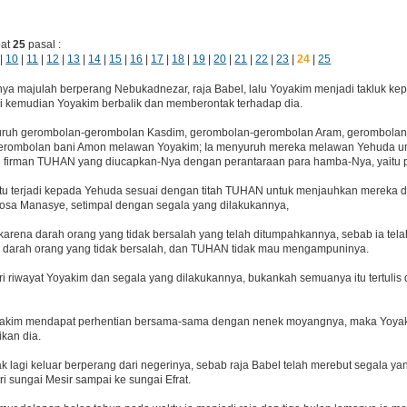
pat
25
pasal :
|
10
|
11
|
12
|
13
|
14
|
15
|
16
|
17
|
18
|
19
|
20
|
21
|
22
|
23
|
24
|
25
a majulah berperang Nebukadnezar, raja Babel, lalu Yoyakim menjadi takluk kep
pi kemudian Yoyakim berbalik dan memberontak terhadap dia.
uh gerombolan-gerombolan Kasdim, gerombolan-gerombolan Aram, gerombola
erombolan bani Amon melawan Yoyakim; Ia menyuruh mereka melawan Yehuda 
 firman TUHAN yang diucapkan-Nya dengan perantaraan para hamba-Nya, yaitu p
itu terjadi kepada Yehuda sesuai dengan titah TUHAN untuk menjauhkan mereka 
osa Manasye, setimpal dengan segala yang dilakukannya,
 karena darah orang yang tidak bersalah yang telah ditumpahkannya, sebab ia te
darah orang yang tidak bersalah, dan TUHAN tidak mau mengampuninya.
i riwayat Yoyakim dan segala yang dilakukannya, bukankah semuanya itu tertulis d
akim mendapat perhentian bersama-sama dengan nenek moyangnya, maka Yoyakh
kan dia.
ak lagi keluar berperang dari negerinya, sebab raja Babel telah merebut segala ya
ri sungai Mesir sampai ke sungai Efrat.