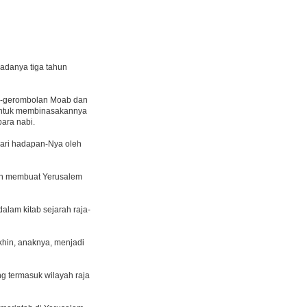
adanya tiga tahun
n-gerombolan Moab dan
untuk membinasakannya
ara nabi.
dari hadapan-Nya oleh
lah membuat Yerusalem
alam kitab sejarah raja-
in, anaknya, menjadi
ng termasuk wilayah raja