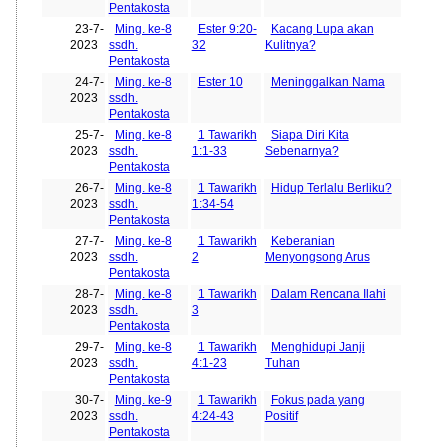
Pentakosta
23-7-
Ming. ke-8
Ester 9:20-
Kacang Lupa akan
2023
ssdh.
32
Kulitnya?
Pentakosta
24-7-
Ming. ke-8
Ester 10
Meninggalkan Nama
2023
ssdh.
Pentakosta
25-7-
Ming. ke-8
1 Tawarikh
Siapa Diri Kita
2023
ssdh.
1:1-33
Sebenarnya?
Pentakosta
26-7-
Ming. ke-8
1 Tawarikh
Hidup Terlalu Berliku?
2023
ssdh.
1:34-54
Pentakosta
27-7-
Ming. ke-8
1 Tawarikh
Keberanian
2023
ssdh.
2
Menyongsong Arus
Pentakosta
28-7-
Ming. ke-8
1 Tawarikh
Dalam Rencana Ilahi
2023
ssdh.
3
Pentakosta
29-7-
Ming. ke-8
1 Tawarikh
Menghidupi Janji
2023
ssdh.
4:1-23
Tuhan
Pentakosta
30-7-
Ming. ke-9
1 Tawarikh
Fokus pada yang
2023
ssdh.
4:24-43
Positif
Pentakosta