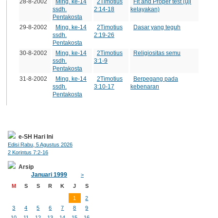
28-8-2002
Ming. ke-14
2Timotius
Fit and Proper test (uji
ssdh.
2:14-18
kelayakan)
Pentakosta
29-8-2002
Ming. ke-14
2Timotius
Dasar yang teguh
ssdh.
2:19-26
Pentakosta
30-8-2002
Ming. ke-14
2Timotius
Religiositas semu
ssdh.
3:1-9
Pentakosta
31-8-2002
Ming. ke-14
2Timotius
Berpegang pada
ssdh.
3:10-17
kebenaran
Pentakosta
e-SH Hari Ini
Edisi Rabu, 5 Agustus 2026
2 Korintus 7:2-16
Arsip
Januari 1999
>
M
S
S
R
K
J
S
1
2
3
4
5
6
7
8
9
10
11
12
13
14
15
16