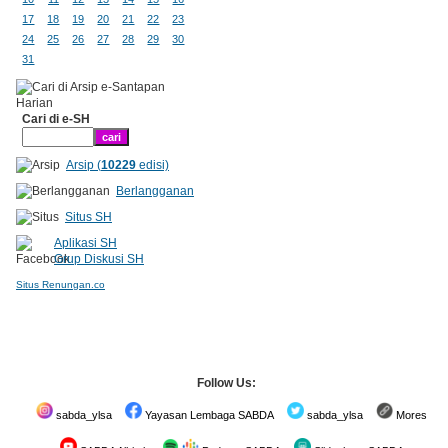
17
18
19
20
21
22
23
24
25
26
27
28
29
30
31
Cari di e-SH
Arsip (
10229
edisi)
Berlangganan
Situs SH
Aplikasi SH
Grup Diskusi SH
Situs Renungan.co
Follow Us:
sabda_ylsa
Yayasan Lembaga SABDA
sabda_ylsa
Mores