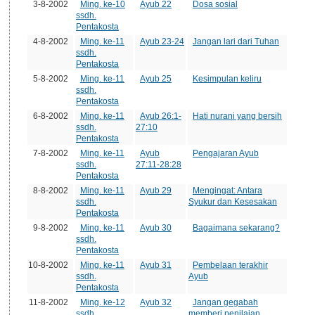
3-8-2002
Ming. ke-10
Ayub 22
Dosa sosial
ssdh.
Pentakosta
4-8-2002
Ming. ke-11
Ayub 23-24
Jangan lari dari Tuhan
ssdh.
Pentakosta
5-8-2002
Ming. ke-11
Ayub 25
Kesimpulan keliru
ssdh.
Pentakosta
6-8-2002
Ming. ke-11
Ayub 26:1-
Hati nurani yang bersih
ssdh.
27:10
Pentakosta
7-8-2002
Ming. ke-11
Ayub
Pengajaran Ayub
ssdh.
27:11-28:28
Pentakosta
8-8-2002
Ming. ke-11
Ayub 29
Mengingat: Antara
ssdh.
Syukur dan Kesesakan
Pentakosta
9-8-2002
Ming. ke-11
Ayub 30
Bagaimana sekarang?
ssdh.
Pentakosta
10-8-2002
Ming. ke-11
Ayub 31
Pembelaan terakhir
ssdh.
Ayub
Pentakosta
11-8-2002
Ming. ke-12
Ayub 32
Jangan gegabah
ssdh.
memberi penilaian