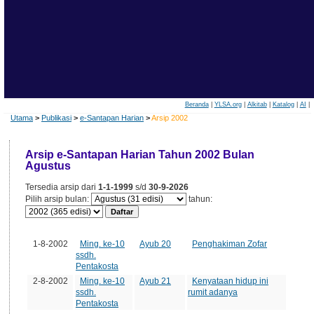
Beranda
|
YLSA.org
|
Alkitab
|
Katalog
|
AI
|
Utama
>
Publikasi
>
e-Santapan Harian
>
Arsip 2002
Arsip e-Santapan Harian Tahun 2002 Bulan
Agustus
Tersedia arsip dari
1-1-1999
s/d
30-9-2026
Pilih arsip bulan:
tahun:
Tanggal
Minggu
Edisi
Judul
1-8-2002
Ming. ke-10
Ayub 20
Penghakiman Zofar
ssdh.
Pentakosta
2-8-2002
Ming. ke-10
Ayub 21
Kenyataan hidup ini
ssdh.
rumit adanya
Pentakosta