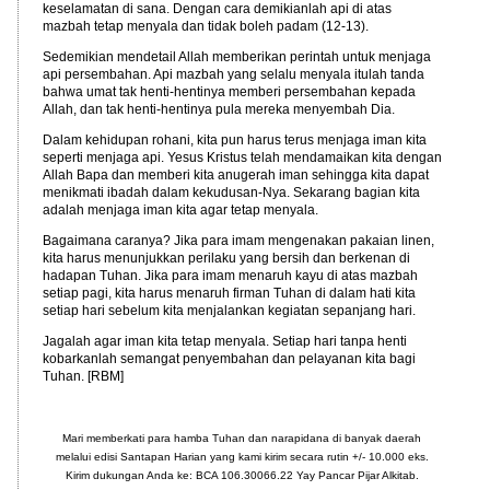
keselamatan di sana. Dengan cara demikianlah api di atas
mazbah tetap menyala dan tidak boleh padam (12-13).
Sedemikian mendetail Allah memberikan perintah untuk menjaga
api persembahan. Api mazbah yang selalu menyala itulah tanda
bahwa umat tak henti-hentinya memberi persembahan kepada
Allah, dan tak henti-hentinya pula mereka menyembah Dia.
Dalam kehidupan rohani, kita pun harus terus menjaga iman kita
seperti menjaga api. Yesus Kristus telah mendamaikan kita dengan
Allah Bapa dan memberi kita anugerah iman sehingga kita dapat
menikmati ibadah dalam kekudusan-Nya. Sekarang bagian kita
adalah menjaga iman kita agar tetap menyala.
Bagaimana caranya? Jika para imam mengenakan pakaian linen,
kita harus menunjukkan perilaku yang bersih dan berkenan di
hadapan Tuhan. Jika para imam menaruh kayu di atas mazbah
setiap pagi, kita harus menaruh firman Tuhan di dalam hati kita
setiap hari sebelum kita menjalankan kegiatan sepanjang hari.
Jagalah agar iman kita tetap menyala. Setiap hari tanpa henti
kobarkanlah semangat penyembahan dan pelayanan kita bagi
Tuhan. [RBM]
Mari memberkati para hamba Tuhan dan narapidana di banyak daerah
melalui edisi Santapan Harian yang kami kirim secara rutin +/- 10.000 eks.
Kirim dukungan Anda ke: BCA 106.30066.22 Yay Pancar Pijar Alkitab.