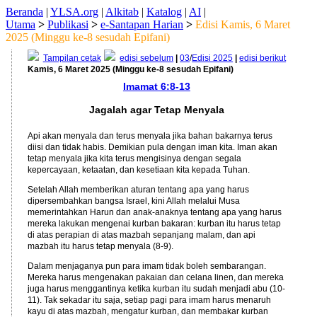
Beranda
|
YLSA.org
|
Alkitab
|
Katalog
|
AI
|
Utama
>
Publikasi
>
e-Santapan Harian
>
Edisi Kamis, 6 Maret
2025 (Minggu ke-8 sesudah Epifani)
Tampilan cetak
edisi sebelum
|
03
/
Edisi 2025
|
edisi berikut
Kamis, 6 Maret 2025 (Minggu ke-8 sesudah Epifani)
Imamat 6:8-13
Jagalah agar Tetap Menyala
Api akan menyala dan terus menyala jika bahan bakarnya terus
diisi dan tidak habis. Demikian pula dengan iman kita. Iman akan
tetap menyala jika kita terus mengisinya dengan segala
kepercayaan, ketaatan, dan kesetiaan kita kepada Tuhan.
Setelah Allah memberikan aturan tentang apa yang harus
dipersembahkan bangsa Israel, kini Allah melalui Musa
memerintahkan Harun dan anak-anaknya tentang apa yang harus
mereka lakukan mengenai kurban bakaran: kurban itu harus tetap
di atas perapian di atas mazbah sepanjang malam, dan api
mazbah itu harus tetap menyala (8-9).
Dalam menjaganya pun para imam tidak boleh sembarangan.
Mereka harus mengenakan pakaian dan celana linen, dan mereka
juga harus menggantinya ketika kurban itu sudah menjadi abu (10-
11). Tak sekadar itu saja, setiap pagi para imam harus menaruh
kayu di atas mazbah, mengatur kurban, dan membakar kurban