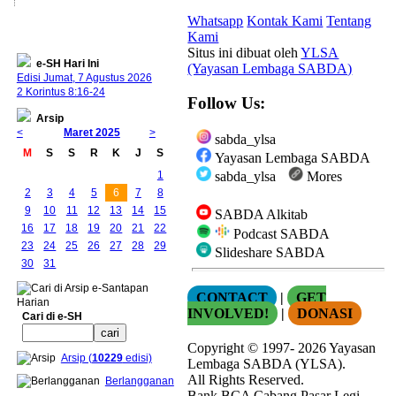
Whatsapp
Kontak Kami
Tentang
Kami
Situs ini dibuat oleh
YLSA
e-SH Hari Ini
(Yayasan Lembaga SABDA)
Edisi Jumat, 7 Agustus 2026
2 Korintus 8:16-24
Follow Us:
Arsip
<
Maret 2025
>
sabda_ylsa
M
S
S
R
K
J
S
Yayasan Lembaga SABDA
1
sabda_ylsa
Mores
2
3
4
5
6
7
8
9
10
11
12
13
14
15
SABDA Alkitab
16
17
18
19
20
21
22
Podcast SABDA
23
24
25
26
27
28
29
Slideshare SABDA
30
31
CONTACT
|
GET
INVOLVED!
|
DONASI
Cari di e-SH
Copyright
© 1997-
2026
Yayasan
Arsip (
10229
edisi)
Lembaga SABDA (YLSA).
All Rights Reserved.
Berlangganan
Bank BCA Cabang Pasar Legi