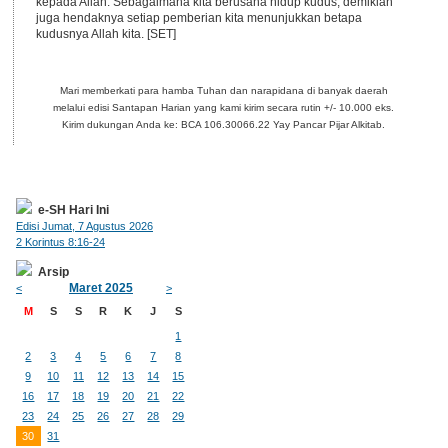
kepada Allah. Sebagaimana kita berusaha hidup kudus, demikian
juga hendaknya setiap pemberian kita menunjukkan betapa
kudusnya Allah kita. [SET]
Mari memberkati para hamba Tuhan dan narapidana di banyak daerah
melalui edisi Santapan Harian yang kami kirim secara rutin +/- 10.000 eks.
Kirim dukungan Anda ke: BCA 106.30066.22 Yay Pancar Pijar Alkitab.
e-SH Hari Ini
Edisi Jumat, 7 Agustus 2026
2 Korintus 8:16-24
Arsip
Maret 2025
<
>
M
S
S
R
K
J
S
1
2
3
4
5
6
7
8
9
10
11
12
13
14
15
16
17
18
19
20
21
22
23
24
25
26
27
28
29
30
31