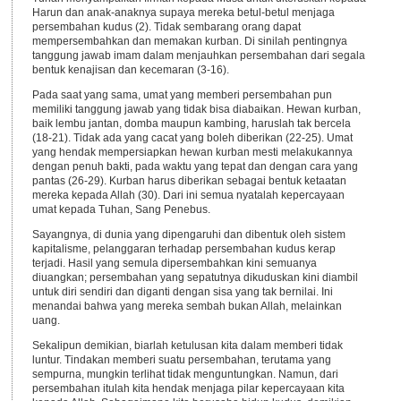
Harun dan anak-anaknya supaya mereka betul-betul menjaga
persembahan kudus (2). Tidak sembarang orang dapat
mempersembahkan dan memakan kurban. Di sinilah pentingnya
tanggung jawab imam dalam menjauhkan persembahan dari segala
bentuk kenajisan dan kecemaran (3-16).
Pada saat yang sama, umat yang memberi persembahan pun
memiliki tanggung jawab yang tidak bisa diabaikan. Hewan kurban,
baik lembu jantan, domba maupun kambing, haruslah tak bercela
(18-21). Tidak ada yang cacat yang boleh diberikan (22-25). Umat
yang hendak mempersiapkan hewan kurban mesti melakukannya
dengan penuh bakti, pada waktu yang tepat dan dengan cara yang
pantas (26-29). Kurban harus diberikan sebagai bentuk ketaatan
mereka kepada Allah (30). Dari ini semua nyatalah kepercayaan
umat kepada Tuhan, Sang Penebus.
Sayangnya, di dunia yang dipengaruhi dan dibentuk oleh sistem
kapitalisme, pelanggaran terhadap persembahan kudus kerap
terjadi. Hasil yang semula dipersembahkan kini semuanya
diuangkan; persembahan yang sepatutnya dikuduskan kini diambil
untuk diri sendiri dan diganti dengan sisa yang tak bernilai. Ini
menandai bahwa yang mereka sembah bukan Allah, melainkan
uang.
Sekalipun demikian, biarlah ketulusan kita dalam memberi tidak
luntur. Tindakan memberi suatu persembahan, terutama yang
sempurna, mungkin terlihat tidak menguntungkan. Namun, dari
persembahan itulah kita hendak menjaga pilar kepercayaan kita