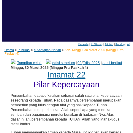
Beranda
|
YLSA.org
|
Alkitab
|
Katalog
|
AI
|
Utama
>
Publikasi
>
e-Santapan Harian
>
Edisi Minggu, 30 Maret 2025 (Minggu Pra-
Paskah 4)
Tampilan cetak
edisi sebelum
|
03
/
Edisi 2025
|
edisi berikut
Minggu, 30 Maret 2025 (Minggu Pra-Paskah 4)
Imamat 22
Pilar Kepercayaan
Persembahan dapat dikatakan sebagai salah satu pilar kepercayaan
seseorang kepada Tuhan. Pada dasarnya persembahan merupakan
pemberian yang tulus dengan niat yang baik kepada Tuhan.
Persembahan memperlihatkan Allah seperti apa yang mereka
sembah dan bagaimana mereka bersikap di hadapan-Nya. Atas
dasar inilah, persembahan kepada TUHAN, Allah Yang Mahakudus,
mesti kudus.
Tuhan menyampaikan firman kepada Musa untuk diteruskan kepada