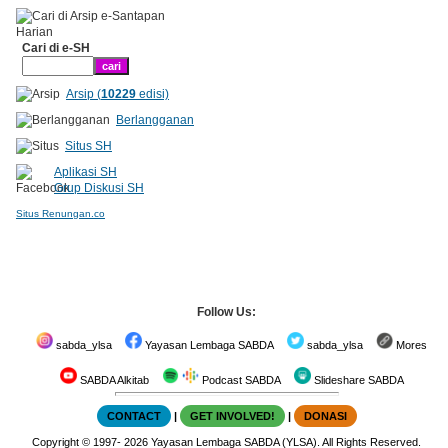
Cari di e-SH
Arsip (
10229
edisi)
Berlangganan
Situs SH
Aplikasi SH
Grup Diskusi SH
Situs Renungan.co
Follow Us:
sabda_ylsa
Yayasan Lembaga SABDA
sabda_ylsa
Mores
SABDA Alkitab
Podcast SABDA
Slideshare SABDA
CONTACT
|
GET INVOLVED!
|
DONASI
Copyright
© 1997-
2026
Yayasan Lembaga SABDA (YLSA).
All Rights Reserved.