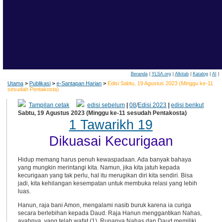
Beranda
|
YLSA.org
|
Alkitab
|
Katalog
|
AI
|
Utama
>
Publikasi
>
e-Santapan Harian
>
Edisi Sabtu, 19 Agustus 2023 (Minggu ke-11
sesudah Pentakosta)
Tampilan cetak
edisi sebelum
|
08
/
Edisi 2023
|
edisi berikut
Sabtu, 19 Agustus 2023 (Minggu ke-11 sesudah Pentakosta)
1 Tawarikh 19
Dikuasai Kecurigaan
Hidup memang harus penuh kewaspadaan. Ada banyak bahaya
yang mungkin merintangi kita. Namun, jika kita jatuh kepada
kecurigaan yang tak perlu, hal itu merugikan diri kita sendiri. Bisa
jadi, kita kehilangan kesempatan untuk membuka relasi yang lebih
luas.
Hanun, raja bani Amon, mengalami nasib buruk karena ia curiga
secara berlebihan kepada Daud. Raja Hanun menggantikan Nahas,
ayahnya, yang telah wafat (1). Rupanya Nahas dan Daud memiliki