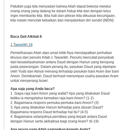
Patutlah juga kita menyadari bahwa Allah dapat bekerja melalui
orang-orang yang datang ke dalam hidup kita dan dengan tulus
ingin membantu kita. Bila hati dan pikiran kita dikuasai kecurigaan,
kita malah menolak kebaikan dan menjatuhkan diri sendiri [WDN]
Baca Gali Alkitab 8
1 Tawarikh 19
Pemeliharaan Allah atas umat milik-Nya mendapatkan perhatian
khusus dari penulis Kitab 1 Tawarikh. Penulis mencatat penyebab
dari kesalahpahaman antara Daud dengan Hanun yang berujung
pada peperangan. Dalam perang itu, pasukan Daud yang dipimpin
oleh Yoab dan Abisai menang terhadap pasukan bani Aram dan bani
Amon. Demikianlah, Daud berhasil menumpas usaha pasukan Aram
untuk menyerang Israel.
Apa saja yang Anda baca?
1. Siapa raja bani Amon yang wafat? Apa yang dilakukan Daud
ketika ia mengetahui kematian raja bani Amon? (1-2)
2. Bagaimana respons pemuka-pemuka bani Amon? (3)
3. Apa yang dilakukan Hanun terhadap para utusan Daud?
Bagaimana respons Daud terhadap hal itu? (4-5)
4. Bagaimana selanjutnya peristiwa yang terjadi antara Daud
dengan Hanun serta akibatnya bagi orang Aram? (6-19)
Apa pesan yang Allah sampaikan kepada Anda?