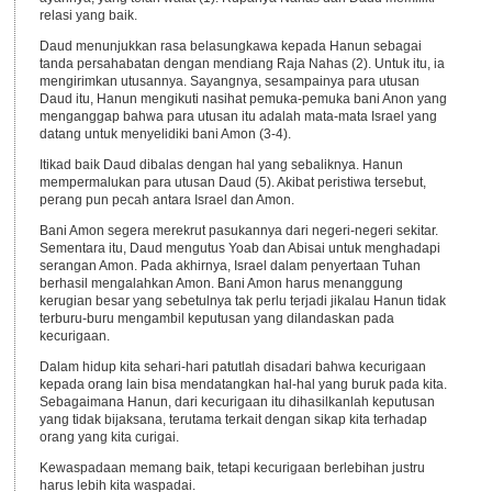
relasi yang baik.
Daud menunjukkan rasa belasungkawa kepada Hanun sebagai
tanda persahabatan dengan mendiang Raja Nahas (2). Untuk itu, ia
mengirimkan utusannya. Sayangnya, sesampainya para utusan
Daud itu, Hanun mengikuti nasihat pemuka-pemuka bani Anon yang
menganggap bahwa para utusan itu adalah mata-mata Israel yang
datang untuk menyelidiki bani Amon (3-4).
Itikad baik Daud dibalas dengan hal yang sebaliknya. Hanun
mempermalukan para utusan Daud (5). Akibat peristiwa tersebut,
perang pun pecah antara Israel dan Amon.
Bani Amon segera merekrut pasukannya dari negeri-negeri sekitar.
Sementara itu, Daud mengutus Yoab dan Abisai untuk menghadapi
serangan Amon. Pada akhirnya, Israel dalam penyertaan Tuhan
berhasil mengalahkan Amon. Bani Amon harus menanggung
kerugian besar yang sebetulnya tak perlu terjadi jikalau Hanun tidak
terburu-buru mengambil keputusan yang dilandaskan pada
kecurigaan.
Dalam hidup kita sehari-hari patutlah disadari bahwa kecurigaan
kepada orang lain bisa mendatangkan hal-hal yang buruk pada kita.
Sebagaimana Hanun, dari kecurigaan itu dihasilkanlah keputusan
yang tidak bijaksana, terutama terkait dengan sikap kita terhadap
orang yang kita curigai.
Kewaspadaan memang baik, tetapi kecurigaan berlebihan justru
harus lebih kita waspadai.