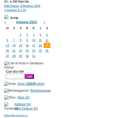
e-SH Hari Ini
Edisi Kamis, 6 Agustus 2026
2 Korintus 8:1-15
Arsip
Agustus 2023
<
>
M
S
S
R
K
J
S
1
2
3
4
5
6
7
8
9
10
11
12
13
14
15
16
17
18
19
20
21
22
23
24
25
26
27
28
29
30
31
Cari di e-SH
Arsip (
10229
edisi)
Berlangganan
Situs SH
Aplikasi SH
Grup Diskusi SH
Situs Renungan.co