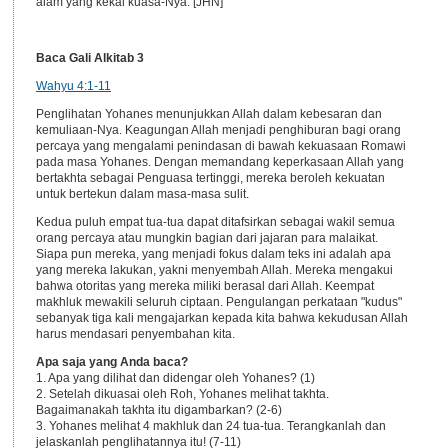
alam yang kekal kuasa-Nya. [JHN]
Baca Gali Alkitab 3
Wahyu 4:1-11
Penglihatan Yohanes menunjukkan Allah dalam kebesaran dan
kemuliaan-Nya. Keagungan Allah menjadi penghiburan bagi orang
percaya yang mengalami penindasan di bawah kekuasaan Romawi
pada masa Yohanes. Dengan memandang keperkasaan Allah yang
bertakhta sebagai Penguasa tertinggi, mereka beroleh kekuatan
untuk bertekun dalam masa-masa sulit.
Kedua puluh empat tua-tua dapat ditafsirkan sebagai wakil semua
orang percaya atau mungkin bagian dari jajaran para malaikat.
Siapa pun mereka, yang menjadi fokus dalam teks ini adalah apa
yang mereka lakukan, yakni menyembah Allah. Mereka mengakui
bahwa otoritas yang mereka miliki berasal dari Allah. Keempat
makhluk mewakili seluruh ciptaan. Pengulangan perkataan "kudus"
sebanyak tiga kali mengajarkan kepada kita bahwa kekudusan Allah
harus mendasari penyembahan kita.
Apa saja yang Anda baca?
1. Apa yang dilihat dan didengar oleh Yohanes? (1)
2. Setelah dikuasai oleh Roh, Yohanes melihat takhta.
Bagaimanakah takhta itu digambarkan? (2-6)
3. Yohanes melihat 4 makhluk dan 24 tua-tua. Terangkanlah dan
jelaskanlah penglihatannya itu! (7-11)