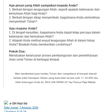
Apa pesan yang Allah sampaikan kepada Anda?
1. Berkait dengan keagungan Allah, seperti apakah kebesaran dan
kemuliaan Allah bagi Anda?
2. Berkait dengan sikap menyembah, bagaimana Anda semestinya
menyembah Tuhan?
Apa respons Anda?
1. Di tengah kesulitan, bagaimana Anda dapat tetap percaya dalam
kebesaran dan kemuliaan Allah?
2. Adakah Anda melihat wujud keagungan Allah di dalam hidup
Anda? Bisakah Anda memberikan contohnya?
Pokok Doa:
Mendoakan kelancaran proses pembangunan dan pemeliharaan
iman umat Tuhan di berbagai tempat.
Mari memberkati para hamba Tuhan dan narapidana di banyak daerah
melalui edisi Santapan Harian yang kami kirim secara rutin +/- 10.000 eks.
Kirim dukungan Anda ke: BCA 106.30066.22 Yay Pancar Pijar Alkitab.
e-SH Hari Ini
Edisi Jumat, 7 Agustus 2026
2 Korintus 8:16-24