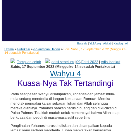
Beranda
|
YLSA.org
|
Alkitab
|
Katalog
|
AI
|
Utama
>
Publikasi
>
e-Santapan Harian
>
Edisi Sabtu, 17 September 2022 (Minggu ke-
14 sesudah Pentakosta)
Tampilan cetak
edisi sebelum
|
09
/
Edisi 2022
|
edisi berikut
Sabtu, 17 September 2022 (Minggu ke-14 sesudah Pentakosta)
Wahyu 4
Kuasa-Nya Tak Tertandingi
Pada saat pesan Wahyu disampaikan, Yohanes dan jemaat mula-
mula sedang menderita di tangan kekuasaan Romawi. Mereka
menolak mengakui kaisar sebagai Tuhan dan Allah sehingga
mereka dianiaya. Yohanes bahkan harus dibuang dan dikucilkan di
Pulau Patmos. Tidaklah mudah untuk memercayai bahwa Allah tetap
berkuasa dan peduli di masa-masa sulit seperti itu.
Penglihatan Yohanes harus dituliskan dan disampaikan kepada
jemaat yang sedang menderita. Tuhan menyatakan kepadanya