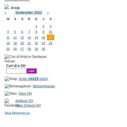
Arsip
September 2022
<
>
M
S
S
R
K
J
S
1
2
3
4
5
6
7
8
9
10
11
12
13
14
15
16
17
18
19
20
21
22
23
24
25
26
27
28
29
30
Cari di e-SH
Arsip (
10229
edisi)
Berlangganan
Situs SH
Aplikasi SH
Grup Diskusi SH
Situs Renungan.co