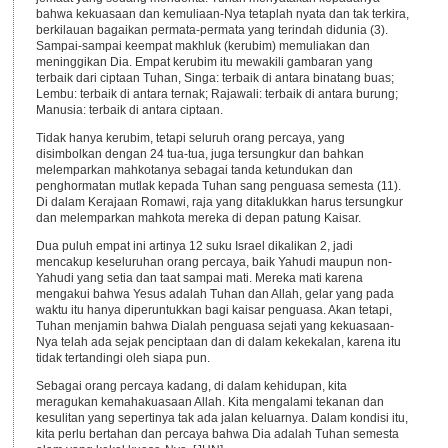
bahwa kekuasaan dan kemuliaan-Nya tetaplah nyata dan tak terkira,
berkilauan bagaikan permata-permata yang terindah didunia (3).
Sampai-sampai keempat makhluk (kerubim) memuliakan dan
meninggikan Dia. Empat kerubim itu mewakili gambaran yang
terbaik dari ciptaan Tuhan, Singa: terbaik di antara binatang buas;
Lembu: terbaik di antara ternak; Rajawali: terbaik di antara burung;
Manusia: terbaik di antara ciptaan.
Tidak hanya kerubim, tetapi seluruh orang percaya, yang
disimbolkan dengan 24 tua-tua, juga tersungkur dan bahkan
melemparkan mahkotanya sebagai tanda ketundukan dan
penghormatan mutlak kepada Tuhan sang penguasa semesta (11).
Di dalam Kerajaan Romawi, raja yang ditaklukkan harus tersungkur
dan melemparkan mahkota mereka di depan patung Kaisar.
Dua puluh empat ini artinya 12 suku Israel dikalikan 2, jadi
mencakup keseluruhan orang percaya, baik Yahudi maupun non-
Yahudi yang setia dan taat sampai mati. Mereka mati karena
mengakui bahwa Yesus adalah Tuhan dan Allah, gelar yang pada
waktu itu hanya diperuntukkan bagi kaisar penguasa. Akan tetapi,
Tuhan menjamin bahwa Dialah penguasa sejati yang kekuasaan-
Nya telah ada sejak penciptaan dan di dalam kekekalan, karena itu
tidak tertandingi oleh siapa pun.
Sebagai orang percaya kadang, di dalam kehidupan, kita
meragukan kemahakuasaan Allah. Kita mengalami tekanan dan
kesulitan yang sepertinya tak ada jalan keluarnya. Dalam kondisi itu,
kita perlu bertahan dan percaya bahwa Dia adalah Tuhan semesta