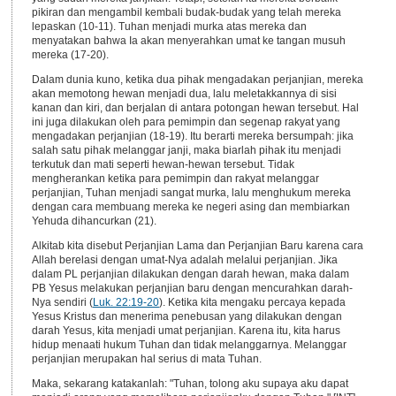
pikiran dan mengambil kembali budak-budak yang telah mereka
lepaskan (10-11). Tuhan menjadi murka atas mereka dan
menyatakan bahwa Ia akan menyerahkan umat ke tangan musuh
mereka (17-20).
Dalam dunia kuno, ketika dua pihak mengadakan perjanjian, mereka
akan memotong hewan menjadi dua, lalu meletakkannya di sisi
kanan dan kiri, dan berjalan di antara potongan hewan tersebut. Hal
ini juga dilakukan oleh para pemimpin dan segenap rakyat yang
mengadakan perjanjian (18-19). Itu berarti mereka bersumpah: jika
salah satu pihak melanggar janji, maka biarlah pihak itu menjadi
terkutuk dan mati seperti hewan-hewan tersebut. Tidak
mengherankan ketika para pemimpin dan rakyat melanggar
perjanjian, Tuhan menjadi sangat murka, lalu menghukum mereka
dengan cara membuang mereka ke negeri asing dan membiarkan
Yehuda dihancurkan (21).
Alkitab kita disebut Perjanjian Lama dan Perjanjian Baru karena cara
Allah berelasi dengan umat-Nya adalah melalui perjanjian. Jika
dalam PL perjanjian dilakukan dengan darah hewan, maka dalam
PB Yesus melakukan perjanjian baru dengan mencurahkan darah-
Nya sendiri (
Luk. 22:19-20
). Ketika kita mengaku percaya kepada
Yesus Kristus dan menerima penebusan yang dilakukan dengan
darah Yesus, kita menjadi umat perjanjian. Karena itu, kita harus
hidup menaati hukum Tuhan dan tidak melanggarnya. Melanggar
perjanjian merupakan hal serius di mata Tuhan.
Maka, sekarang katakanlah: "Tuhan, tolong aku supaya aku dapat