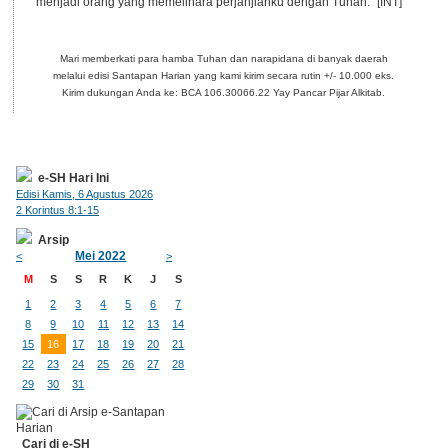
menjadi orang yang memelihara perjanjianku dengan Tuhan." [INT]
Mari memberkati para hamba Tuhan dan narapidana di banyak daerah
melalui edisi Santapan Harian yang kami kirim secara rutin +/- 10.000 eks.
Kirim dukungan Anda ke: BCA 106.30066.22 Yay Pancar Pijar Alkitab.
e-SH Hari Ini
Edisi Kamis, 6 Agustus 2026
2 Korintus 8:1-15
Arsip
Mei 2022
<
>
M
S
S
R
K
J
S
1
2
3
4
5
6
7
8
9
10
11
12
13
14
15
16
17
18
19
20
21
22
23
24
25
26
27
28
29
30
31
Cari di e-SH