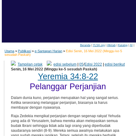
Beranda
|
YLSA.org
|
Alkitab
|
Katalog
|
AI
|
Utama
>
Publikasi
>
e-Santapan Harian
>
Edisi Senin, 16 Mei 2022 (Minggu ke-5
sesudah Paskah)
Tampilan cetak
edisi sebelum
|
05
/
Edisi 2022
|
edisi berikut
Senin, 16 Mei 2022 (Minggu ke-5 sesudah Paskah)
Yeremia 34:8-22
Pelanggar Perjanjian
Dalam dunia kuno, perjanjian merupakan hal yang sangat serius.
Ketika seseorang melanggar perjanjian, biasanya ia harus
membayar dengan nyawanya.
Raja Zedekia mengikat perjanjian dengan segenap rakyat Yehuda
yang ada di Yerusalem, bahwa mereka akan melepaskan semua
budak Ibrani sehingga tidak ada lagi orang yang diperbudak
saudaranya sendiri (8-9). Mereka semua awalnya melakukan apa
yang sudah mereka janjikan. Tetapi, setelah itu mereka berbalik