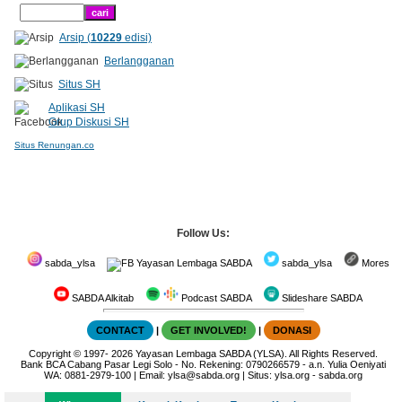
Arsip (
10229
edisi)
Berlangganan
Situs SH
Aplikasi SH
Grup Diskusi SH
Situs Renungan.co
Follow Us:
sabda_ylsa
Yayasan Lembaga SABDA
sabda_ylsa
Mores
SABDA Alkitab
Podcast SABDA
Slideshare SABDA
CONTACT
|
GET INVOLVED!
|
DONASI
Copyright
© 1997-
2026
Yayasan Lembaga SABDA (YLSA).
All Rights Reserved.
Bank BCA Cabang Pasar Legi Solo - No. Rekening: 0790266579 - a.n. Yulia Oeniyati
WA:
0881-2979-100
| Email:
ylsa@sabda.org
| Situs:
ylsa.org
-
sabda.org