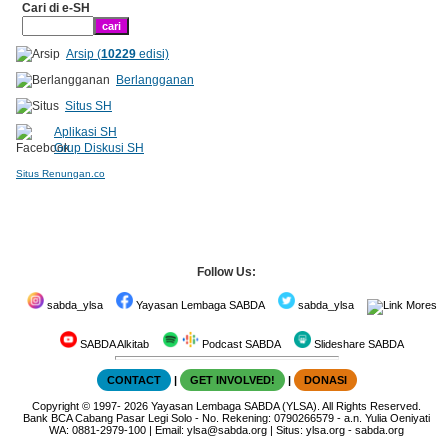
Cari di e-SH
Arsip (
10229
edisi)
Berlangganan
Situs SH
Aplikasi SH
Grup Diskusi SH
Situs Renungan.co
Follow Us:
sabda_ylsa
Yayasan Lembaga SABDA
sabda_ylsa
Mores
SABDA Alkitab
Podcast SABDA
Slideshare SABDA
CONTACT
|
GET INVOLVED!
|
DONASI
Copyright
© 1997-
2026
Yayasan Lembaga SABDA (YLSA).
All Rights Reserved.
Bank BCA Cabang Pasar Legi Solo - No. Rekening: 0790266579 - a.n. Yulia Oeniyati
WA:
0881-2979-100
| Email:
ylsa@sabda.org
| Situs:
ylsa.org
-
sabda.org