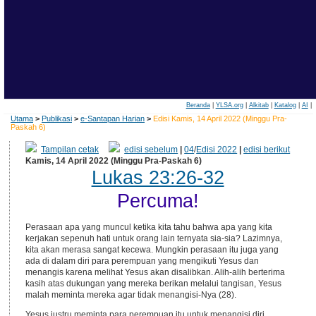
Beranda
|
YLSA.org
|
Alkitab
|
Katalog
|
AI
|
Utama
>
Publikasi
>
e-Santapan Harian
>
Edisi Kamis, 14 April 2022 (Minggu Pra-
Paskah 6)
Tampilan cetak
edisi sebelum
|
04
/
Edisi 2022
|
edisi berikut
Kamis, 14 April 2022 (Minggu Pra-Paskah 6)
Lukas 23:26-32
Percuma!
Perasaan apa yang muncul ketika kita tahu bahwa apa yang kita
kerjakan sepenuh hati untuk orang lain ternyata sia-sia? Lazimnya,
kita akan merasa sangat kecewa. Mungkin perasaan itu juga yang
ada di dalam diri para perempuan yang mengikuti Yesus dan
menangis karena melihat Yesus akan disalibkan. Alih-alih berterima
kasih atas dukungan yang mereka berikan melalui tangisan, Yesus
malah meminta mereka agar tidak menangisi-Nya (28).
Yesus justru meminta para perempuan itu untuk menangisi diri