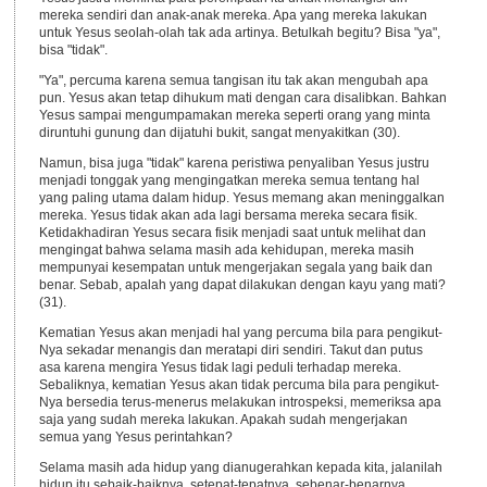
mereka sendiri dan anak-anak mereka. Apa yang mereka lakukan
untuk Yesus seolah-olah tak ada artinya. Betulkah begitu? Bisa "ya",
bisa "tidak".
"Ya", percuma karena semua tangisan itu tak akan mengubah apa
pun. Yesus akan tetap dihukum mati dengan cara disalibkan. Bahkan
Yesus sampai mengumpamakan mereka seperti orang yang minta
diruntuhi gunung dan dijatuhi bukit, sangat menyakitkan (30).
Namun, bisa juga "tidak" karena peristiwa penyaliban Yesus justru
menjadi tonggak yang mengingatkan mereka semua tentang hal
yang paling utama dalam hidup. Yesus memang akan meninggalkan
mereka. Yesus tidak akan ada lagi bersama mereka secara fisik.
Ketidakhadiran Yesus secara fisik menjadi saat untuk melihat dan
mengingat bahwa selama masih ada kehidupan, mereka masih
mempunyai kesempatan untuk mengerjakan segala yang baik dan
benar. Sebab, apalah yang dapat dilakukan dengan kayu yang mati?
(31).
Kematian Yesus akan menjadi hal yang percuma bila para pengikut-
Nya sekadar menangis dan meratapi diri sendiri. Takut dan putus
asa karena mengira Yesus tidak lagi peduli terhadap mereka.
Sebaliknya, kematian Yesus akan tidak percuma bila para pengikut-
Nya bersedia terus-menerus melakukan introspeksi, memeriksa apa
saja yang sudah mereka lakukan. Apakah sudah mengerjakan
semua yang Yesus perintahkan?
Selama masih ada hidup yang dianugerahkan kepada kita, jalanilah
hidup itu sebaik-baiknya, setepat-tepatnya, sebenar-benarnya.