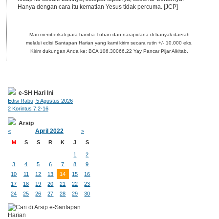
Hanya dengan cara itu kematian Yesus tidak percuma. [JCP]
Mari memberkati para hamba Tuhan dan narapidana di banyak daerah
melalui edisi Santapan Harian yang kami kirim secara rutin +/- 10.000 eks.
Kirim dukungan Anda ke: BCA 106.30066.22 Yay Pancar Pijar Alkitab.
e-SH Hari Ini
Edisi Rabu, 5 Agustus 2026
2 Korintus 7:2-16
Arsip
April 2022
<
>
M
S
S
R
K
J
S
1
2
3
4
5
6
7
8
9
10
11
12
13
14
15
16
17
18
19
20
21
22
23
24
25
26
27
28
29
30