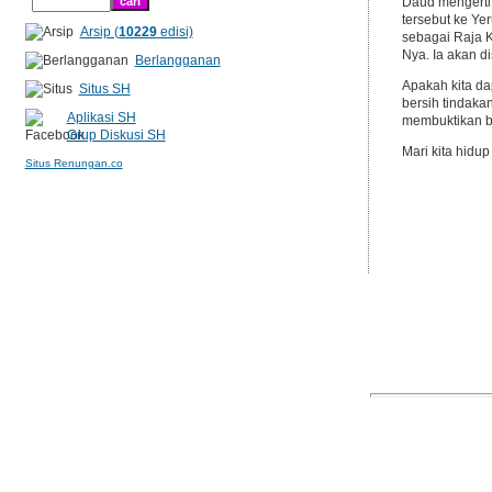
Daud mengerti 
tersebut ke Ye
Arsip (
10229
edisi)
sebagai Raja K
Nya. Ia akan 
Berlangganan
Apakah kita da
Situs SH
bersih tindaka
Aplikasi SH
membuktikan ba
Grup Diskusi SH
Mari kita hidu
Situs Renungan.co