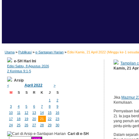
Utama
>
Publikasi
>
e-Santapan Harian
>
Edisi Kamis, 21 April 2022 (Minggu ke-1 sesud
e-SH Hari Ini
Tampilan c
Edisi Sabtu, 8 Agustus 2026
Kamis, 21 Apr
2 Korintus 9:1-5
Arsip
April 2022
<
>
M
S
S
R
K
J
S
Jika
Mazmur 2
1
2
Kemuliaan.
3
4
5
6
7
8
9
Pernyataan bah
10
11
12
13
14
15
16
2). Ia juga be
17
18
19
20
21
22
23
yang penuh anu
24
25
26
27
28
29
30
pintu-pintu g
Cari di e-SH
Dalam sejarah 