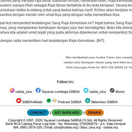
bahwa yang menjadi raja besar bukanlah dirinya, melainkan Allah, Raja Kemuliaa
rusalem supaya Allah sebagai Raja Besar bertakhta di ibu kota kerajaan. Secara te
emuliaan ketika Ia datang untuk yang kedua kalinya nanti. Kristus akan berjalan
disambut dengan meriah oleh umat-Nya yang dengan setia menantikan-Nya.
pat ikut menyambut kedatangan Sang Raja Kemuliaan ini? Ingat bahwa Sang Raja
nnya, yang menjalankan kehidupan dengan jujur dan berintegritas. Betul kita dis
hwa kita adalah umat sejati yang pada akhirnya diperkenan untuk menyambut Sa
p dengan setia menantikan hari kedatangan Raja Kemuliaan. [INT]
Mari memberkati para hamba Tuhan dan narapi
melalui edisi Santapan Harian yang kami kirim seca
Kirim dukungan Anda ke: BCA 106.30066.22 Yay 
Follow Us:
sabda_ylsa
Yayasan Lembaga SABDA
sabda_ylsa
Mores
SABDA Alkitab
Podcast SABDA
Slideshare SABDA
CONTACT
|
GET INVOLVED!
|
DONASI
Copyright
© 1997-
2026
Yayasan Lembaga SABDA (YLSA).
All Rights Reserved.
Bank BCA Cabang Pasar Legi Solo - No. Rekening: 0790266579 - a.n. Yulia Oeniyati
WA:
0881-2979-100
| Email:
ylsa@sabda.org
| Situs:
ylsa.org
-
sabda.org