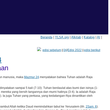
Beranda
|
YLSA.org
|
Alkitab
|
Katalog
|
AI
|
edisi sebelum
|
04
/
Edisi 2022
|
edisi berikut
4
aan
an manusia, maka
Mazmur 24
menyatakan bahwa Tuhan adalah Raja
atakan sampai 5 kali (7-10). Tuhan berdaulat atas bumi dan isinya (1-
h mereka yang bersih tangannya dan murni hatinya (3-4). Ia adalah Raja
. Ia juga Tuhan yang perkasa, yang kedatangan-Nya dinantikan oleh
yambut Allah ketika Daud memindahkan tabut ke Yerusalem (lih.
2Sam. 6
).