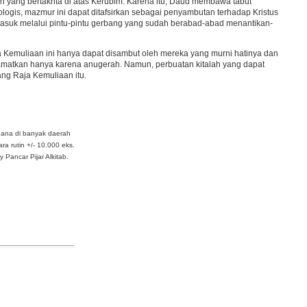
n yang bertakhta di atas Kerubim. Karena itu, Daud membawa tabut
ologis, mazmur ini dapat ditafsirkan sebagai penyambutan terhadap Kristus
 masuk melalui pintu-pintu gerbang yang sudah berabad-abad menantikan-
 Kemuliaan ini hanya dapat disambut oleh mereka yang murni hatinya dan
elamatkan hanya karena anugerah. Namun, perbuatan kitalah yang dapat
ng Raja Kemuliaan itu.
dana di banyak daerah
ra rutin +/- 10.000 eks.
Pancar Pijar Alkitab.