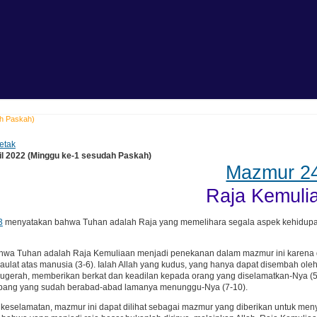
ah Paskah)
etak
il 2022 (Minggu ke-1 sesudah Paskah)
Mazmur 2
Raja Kemuli
3
menyatakan bahwa Tuhan adalah Raja yang memelihara segala aspek kehidup
wa Tuhan adalah Raja Kemuliaan menjadi penekanan dalam mazmur ini karena diny
rdaulat atas manusia (3-6). Ialah Allah yang kudus, yang hanya dapat disembah ole
gerah, memberikan berkat dan keadilan kepada orang yang diselamatkan-Nya (5)
erbang yang sudah berabad-abad lamanya menunggu-Nya (7-10).
keselamatan, mazmur ini dapat dilihat sebagai mazmur yang diberikan untuk men