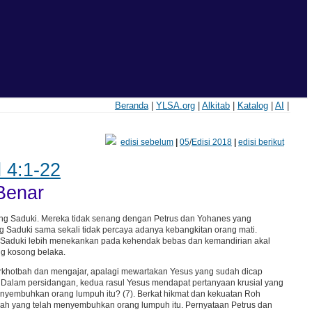
Beranda
|
YLSA.org
|
Alkitab
|
Katalog
|
AI
|
edisi sebelum
|
05
/
Edisi 2018
|
edisi berikut
 4:1-22
Benar
ang Saduki. Mereka tidak senang dengan Petrus dan Yohanes yang
g Saduki sama sekali tidak percaya adanya kebangkitan orang mati.
um Saduki lebih menekankan pada kehendak bebas dan kemandirian akal
ng kosong belaka.
erkhotbah dan mengajar, apalagi mewartakan Yesus yang sudah dicap
ra. Dalam persidangan, kedua rasul Yesus mendapat pertanyaan krusial yang
nyembuhkan orang lumpuh itu? (7). Berkat hikmat dan kekuatan Roh
lah yang telah menyembuhkan orang lumpuh itu. Pernyataan Petrus dan