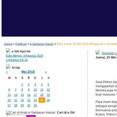
Utama
>
Publikasi
>
e-Santapan Harian
>
Edisi Jumat, 25 Mei 2018 (Minggu ke-1 sesuda
e-SH Hari Ini
Tampilan c
Edisi Minggu, 9 Agustus 2026
Jumat, 25 Mei
2 Korintus 9:6-15
Arsip
Mei 2018
<
>
M
S
S
R
K
J
S
Saat Petrus d
1
2
3
4
5
mengajarkan te
6
7
8
9
10
11
12
Mereka juga me
budi manusia. 
13
14
15
16
17
18
19
20
21
22
23
24
25
26
Para imam kepa
27
28
29
30
31
sebagai penghu
bernuansa pol
Cari di e-SH
Kudus, Petrus