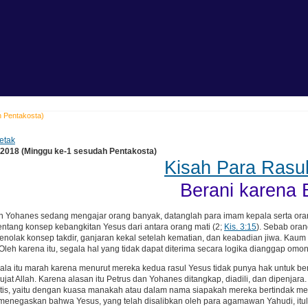
h Pentakosta)
etak
 2018 (Minggu ke-1 sesudah Pentakosta)
Kisah Para Rasul
Berani karena 
an Yohanes sedang mengajar orang banyak, datanglah para imam kepala serta or
ntang konsep kebangkitan Yesus dari antara orang mati (2;
Kis. 3:15
). Sebab oran
nolak konsep takdir, ganjaran kekal setelah kematian, dan keabadian jiwa. Ka
Oleh karena itu, segala hal yang tidak dapat diterima secara logika dianggap omo
la itu marah karena menurut mereka kedua rasul Yesus tidak punya hak untuk b
jat Allah. Karena alasan itu Petrus dan Yohanes ditangkap, diadili, dan dipenja
itis, yaitu dengan kuasa manakah atau dalam nama siapakah mereka bertindak me
 menegaskan bahwa Yesus, yang telah disalibkan oleh para agamawan Yahudi, itu