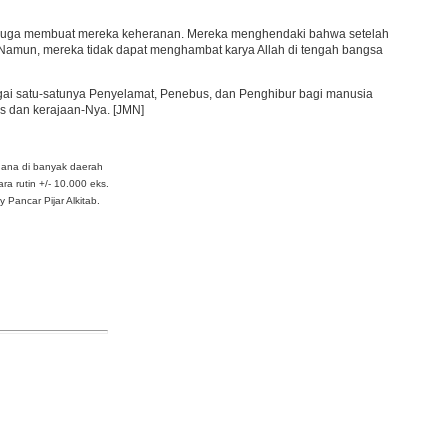
i juga membuat mereka keheranan. Mereka menghendaki bahwa setelah
 Namun, mereka tidak dapat menghambat karya Allah di tengah bangsa
agai satu-satunya Penyelamat, Penebus, dan Penghibur bagi manusia
us dan kerajaan-Nya. [JMN]
dana di banyak daerah
ra rutin +/- 10.000 eks.
Pancar Pijar Alkitab.