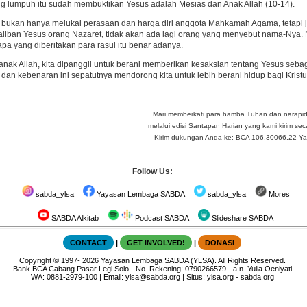
g lumpuh itu sudah membuktikan Yesus adalah Mesias dan Anak Allah (10-14).
 bukan hanya melukai perasaan dan harga diri anggota Mahkamah Agama, tetap
aliban Yesus orang Nazaret, tidak akan ada lagi orang yang menyebut nama-Nya.
apa yang diberitakan para rasul itu benar adanya.
nak Allah, kita dipanggil untuk berani memberikan kesaksian tentang Yesus seb
 dan kebenaran ini sepatutnya mendorong kita untuk lebih berani hidup bagi Krist
Mari memberkati para hamba Tuhan dan narapi
melalui edisi Santapan Harian yang kami kirim seca
Kirim dukungan Anda ke: BCA 106.30066.22 Yay 
Follow Us:
sabda_ylsa
Yayasan Lembaga SABDA
sabda_ylsa
Mores
SABDA Alkitab
Podcast SABDA
Slideshare SABDA
CONTACT
|
GET INVOLVED!
|
DONASI
Copyright
© 1997-
2026
Yayasan Lembaga SABDA (YLSA).
All Rights Reserved.
Bank BCA Cabang Pasar Legi Solo - No. Rekening: 0790266579 - a.n. Yulia Oeniyati
WA:
0881-2979-100
| Email:
ylsa@sabda.org
| Situs:
ylsa.org
-
sabda.org