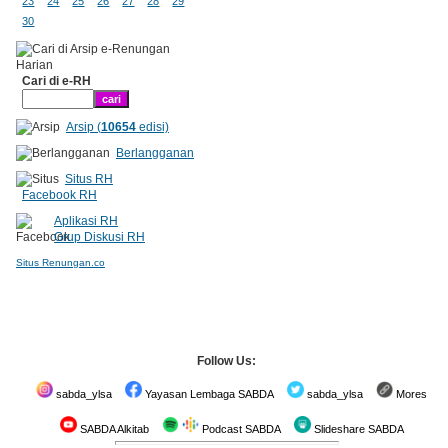
23
24
25
26
27
28
29
30
Cari di e-RH
Arsip (
10654
edisi)
Berlangganan
Situs RH
Facebook RH
Aplikasi RH
Grup Diskusi RH
Situs Renungan.co
Follow Us:
sabda_ylsa
Yayasan Lembaga SABDA
sabda_ylsa
Mores
SABDA Alkitab
Podcast SABDA
Slideshare SABDA