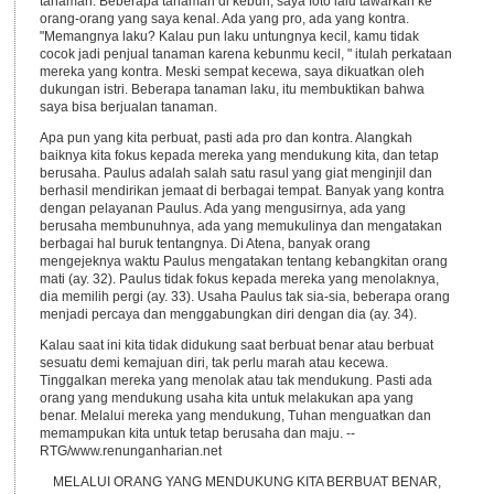
tanaman. Beberapa tanaman di kebun, saya foto lalu tawarkan ke
orang-orang yang saya kenal. Ada yang pro, ada yang kontra.
"Memangnya laku? Kalau pun laku untungnya kecil, kamu tidak
cocok jadi penjual tanaman karena kebunmu kecil, " itulah perkataan
mereka yang kontra. Meski sempat kecewa, saya dikuatkan oleh
dukungan istri. Beberapa tanaman laku, itu membuktikan bahwa
saya bisa berjualan tanaman.
Apa pun yang kita perbuat, pasti ada pro dan kontra. Alangkah
baiknya kita fokus kepada mereka yang mendukung kita, dan tetap
berusaha. Paulus adalah salah satu rasul yang giat menginjil dan
berhasil mendirikan jemaat di berbagai tempat. Banyak yang kontra
dengan pelayanan Paulus. Ada yang mengusirnya, ada yang
berusaha membunuhnya, ada yang memukulinya dan mengatakan
berbagai hal buruk tentangnya. Di Atena, banyak orang
mengejeknya waktu Paulus mengatakan tentang kebangkitan orang
mati (ay. 32). Paulus tidak fokus kepada mereka yang menolaknya,
dia memilih pergi (ay. 33). Usaha Paulus tak sia-sia, beberapa orang
menjadi percaya dan menggabungkan diri dengan dia (ay. 34).
Kalau saat ini kita tidak didukung saat berbuat benar atau berbuat
sesuatu demi kemajuan diri, tak perlu marah atau kecewa.
Tinggalkan mereka yang menolak atau tak mendukung. Pasti ada
orang yang mendukung usaha kita untuk melakukan apa yang
benar. Melalui mereka yang mendukung, Tuhan menguatkan dan
memampukan kita untuk tetap berusaha dan maju. --
RTG/www.renunganharian.net
MELALUI ORANG YANG MENDUKUNG KITA BERBUAT BENAR,