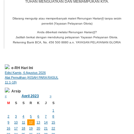
TUHAN MENGUATKAN DAN MEMAMPUKAN KITA.
Dilarang mengutip atau memperbanyak materi Renungan Harian
®
tanpa seizin
penerbit (Yayasan Pelayanan Gloria)
Anda diberkati melalui Renungan Harian
®
?
Jadilah berkat dengan mendukung pelayanan Yayasan Pelayanan Gloria.
Rekening Bank BCA, No. 456 500 8880 a.n. YAYASAN PELAYANAN GLORIA
e-RH Hari Ini
Edisi Kamis, 6 Agustus 2026
Alat Pemulihan (KISAH PARA RASUL
11:1-18)
Arsip
April 2023
<
>
M
S
S
R
K
J
S
1
2
3
4
5
6
7
8
9
10
11
12
13
14
15
16
17
18
19
20
21
22