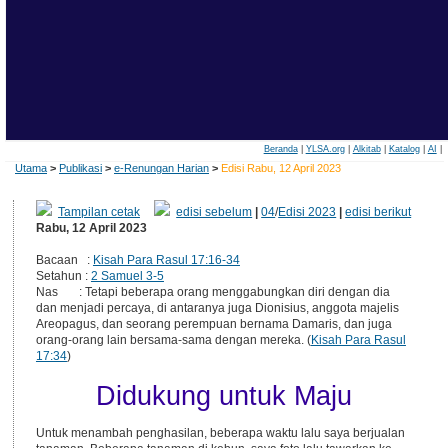
Beranda
|
YLSA.org
|
Alkitab
|
Katalog
|
AI
|
Utama
>
Publikasi
>
e-Renungan Harian
>
Edisi Rabu, 12 April 2023
Tampilan cetak
edisi sebelum
|
04
/
Edisi 2023
|
edisi berikut
Rabu, 12 April 2023
Bacaan :
Kisah Para Rasul 17:16-34
Setahun :
2 Samuel 3-5
Nas : Tetapi beberapa orang menggabungkan diri dengan dia
dan menjadi percaya, di antaranya juga Dionisius, anggota majelis
Areopagus, dan seorang perempuan bernama Damaris, dan juga
orang-orang lain bersama-sama dengan mereka. (
Kisah Para Rasul
17:34
)
Didukung untuk Maju
Untuk menambah penghasilan, beberapa waktu lalu saya berjualan