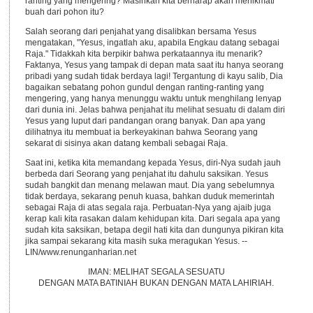
ranting yang mengering? Masihkah kita berharap akan menikmati
buah dari pohon itu?
Salah seorang dari penjahat yang disalibkan bersama Yesus
mengatakan, "Yesus, ingatlah aku, apabila Engkau datang sebagai
Raja." Tidakkah kita berpikir bahwa perkataannya itu menarik?
Faktanya, Yesus yang tampak di depan mata saat itu hanya seorang
pribadi yang sudah tidak berdaya lagi! Tergantung di kayu salib, Dia
bagaikan sebatang pohon gundul dengan ranting-ranting yang
mengering, yang hanya menunggu waktu untuk menghilang lenyap
dari dunia ini. Jelas bahwa penjahat itu melihat sesuatu di dalam diri
Yesus yang luput dari pandangan orang banyak. Dan apa yang
dilihatnya itu membuat ia berkeyakinan bahwa Seorang yang
sekarat di sisinya akan datang kembali sebagai Raja.
Saat ini, ketika kita memandang kepada Yesus, diri-Nya sudah jauh
berbeda dari Seorang yang penjahat itu dahulu saksikan. Yesus
sudah bangkit dan menang melawan maut. Dia yang sebelumnya
tidak berdaya, sekarang penuh kuasa, bahkan duduk memerintah
sebagai Raja di atas segala raja. Perbuatan-Nya yang ajaib juga
kerap kali kita rasakan dalam kehidupan kita. Dari segala apa yang
sudah kita saksikan, betapa degil hati kita dan dungunya pikiran kita
jika sampai sekarang kita masih suka meragukan Yesus. --
LIN/www.renunganharian.net
IMAN: MELIHAT SEGALA SESUATU
DENGAN MATA BATINIAH BUKAN DENGAN MATA LAHIRIAH.