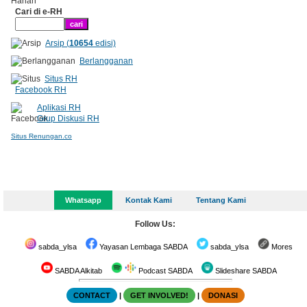
Cari di e-RH
Arsip (
10654
edisi)
Berlangganan
Situs RH
Facebook RH
Aplikasi RH
Grup Diskusi RH
Situs Renungan.co
Whatsapp
Kontak Kami
Tentang Kami
Follow Us:
sabda_ylsa
Yayasan Lembaga SABDA
sabda_ylsa
Mores
SABDA Alkitab
Podcast SABDA
Slideshare SABDA
CONTACT
|
GET INVOLVED!
|
DONASI