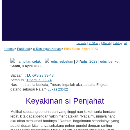
Beranda
|
YLSA.org
|
Alkitab
|
Katalog
|
AI
|
Utama
>
Publikasi
>
e-Renungan Harian
>
Edisi Sabtu, 8 April 2023
Tampilan cetak
edisi sebelum
|
04
/
Edisi 2023
|
edisi berikut
Sabtu, 8 April 2023
Bacaan :
LUKAS 23:33-43
Setahun :
1 Samuel 22-24
Nas : Lalu ia berkata, "Yesus, ingatlah aku, apabila Engkau
datang sebagai Raja." (
Lukas 23:42
)
Keyakinan si Penjahat
Melihat sebatang pohon buah yang tinggi nan kokoh serta berdaun
lebat, kita dapat dengan yakin mengatakan, "Pada musimnya nanti
aku akan menikmati buahnya." Namun, bagaimana seandainya yang
ada di depan kita hanya sebatang pohon gundul dengan ranting-