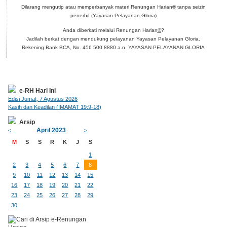
Dilarang mengutip atau memperbanyak materi Renungan Harian
®
tanpa seizin
penerbit (Yayasan Pelayanan Gloria)
Anda diberkati melalui Renungan Harian
®
?
Jadilah berkat dengan mendukung pelayanan Yayasan Pelayanan Gloria.
Rekening Bank BCA, No. 456 500 8880 a.n. YAYASAN PELAYANAN GLORIA
e-RH Hari Ini
Edisi Jumat, 7 Agustus 2026
Kasih dan Keadilan (IMAMAT 19:9-18)
Arsip
April 2023
<
>
M
S
S
R
K
J
S
1
2
3
4
5
6
7
8
9
10
11
12
13
14
15
16
17
18
19
20
21
22
23
24
25
26
27
28
29
30