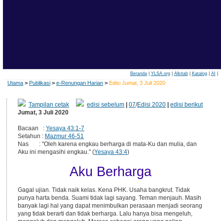
Beranda
|
YLSA.org
|
Alkitab
|
Katalog
|
AI
|
Utama
>
Publikasi
>
e-Renungan Harian
>
Edisi Jumat, 3 Juli 2020
Tampilan cetak
edisi sebelum
|
07
/
Edisi 2020
|
edisi berikut
Jumat, 3 Juli 2020
Bacaan :
Yesaya 43:1-7
Setahun :
Mazmur 46-51
Nas : "Oleh karena engkau berharga di mata-Ku dan mulia, dan
Aku ini mengasihi engkau." (
Yesaya 43:4
)
Aku Berharga
Gagal ujian. Tidak naik kelas. Kena PHK. Usaha bangkrut. Tidak
punya harta benda. Suami tidak lagi sayang. Teman menjauh. Masih
banyak lagi hal yang dapat menimbulkan perasaan menjadi seorang
yang tidak berarti dan tidak berharga. Lalu hanya bisa mengeluh,