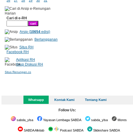
26
27
28
29
30
31
Cari di e-RH
Arsip (
10654
edisi)
Berlangganan
Situs RH
Facebook RH
Aplikasi RH
Grup Diskusi RH
Situs Renungan.co
Whatsapp
Kontak Kami
Tentang Kami
Follow Us:
sabda_ylsa
Yayasan Lembaga SABDA
sabda_ylsa
Mores
SABDA Alkitab
Podcast SABDA
Slideshare SABDA