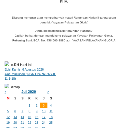
KITA.
Dilarang mengutip atau memperbanyak materi Renungan Harian
®
tanpa seizin
penerbit (Yayasan Pelayanan Gloria)
Anda diberkati melalui Renungan Harian
®
?
Jadilah berkat dengan mendukung pelayanan Yayasan Pelayanan Gloria.
Rekening Bank BCA, No. 456 500 8880 a.n. YAYASAN PELAYANAN GLORIA
e-RH Hari Ini
Edisi Kamis, 6 Agustus 2026
Alat Pemulihan (KISAH PARA RASUL
11:1-18)
Arsip
Juli 2020
<
>
M
S
S
R
K
J
S
1
2
3
4
5
6
7
8
9
10
11
12
13
14
15
16
17
18
19
20
21
22
23
24
25