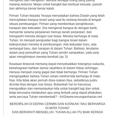
mengeluh dan mengeluh. Merasa sebagai orang yang paling
malang sedunia. Malas untuk bangkit dan berbuat sesuatu, pasrah
dan akhirnya benar-benar kalah.
Firman Tuhan kepada Yesaya menyatakan bahwa Dialah yang telah
menciptakan bangsa Israel yang saat itu sedang berada di tengah
situasi pembuangan. Firman yang memberikan penghiburan,
harapan dan kekuatan. Dia mengenal bangsa itu dengan karib,
menyertai selama perjalanan menuju tanah perjanjian, dan
mengasihi mereka dengan luar biasa. Mereka berharga di mata
Tuhan. Ini menjadi penguatan bagi bangsa Israel dalam
keterpurukan mereka di pembuangan. Ada kekuatan baru, ada
semangat baru, dan harapan di dalam Tuhan. Bahkan, terutama
dalam janji pemulihan yang Tuhan sendiri sampaikan, yaitu janji
akan menghimpun mereka kembali (ay. 5).
Keadaan terpuruk memang dapat menyebabkan hilangnya sukacita,
kebahagiaan bahkan damai sejahtera di dalam hidup sehingga
merasa menjadi orang gagal dan tidak berharga. Firman Tuhan
mengingatkan bahwa Tuhan selalu melihat kita berharga di mata-
Nya. Kita tidak akan pernah disia-siakan-Nya, sebaliknya justru
dicintai-Nya dengan luar biasa. Bukankah hal ini harusnya
menguatkan dan memampukan kita untuk bangkit lagi dan untuk
tetap berusaha melakukan apa yang terbaik yang dapat dilakukan,
serta percaya Tuhan memberkati? --AAS/www.renunganharian.net
BERDIRILAH DI DEPAN CERMIN DAN KATAKAN "AKU BERHARGA
DI MATA TUHAN"
DAN BERHENTI MENGELUH. TUHAN ALLAH ITU BAIK KEPADA