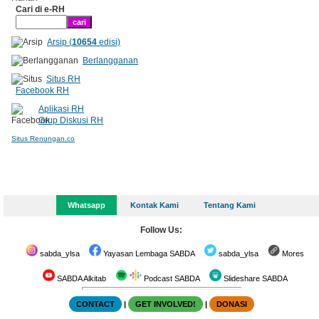
Cari di e-RH
Arsip (
10654
edisi)
Berlangganan
Situs RH
Facebook RH
Aplikasi RH
Grup Diskusi RH
Situs Renungan.co
Whatsapp
Kontak Kami
Tentang Kami
Follow Us:
sabda_ylsa
Yayasan Lembaga SABDA
sabda_ylsa
Mores
SABDA Alkitab
Podcast SABDA
Slideshare SABDA
CONTACT
|
GET INVOLVED!
|
DONASI