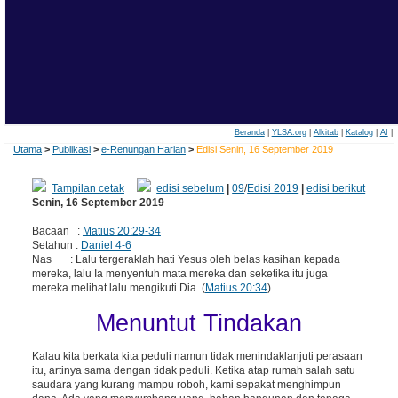
Beranda
|
YLSA.org
|
Alkitab
|
Katalog
|
AI
|
Utama
>
Publikasi
>
e-Renungan Harian
>
Edisi Senin, 16 September 2019
Tampilan cetak
edisi sebelum
|
09
/
Edisi 2019
|
edisi berikut
Senin, 16 September 2019
Bacaan :
Matius 20:29-34
Setahun :
Daniel 4-6
Nas : Lalu tergeraklah hati Yesus oleh belas kasihan kepada
mereka, lalu Ia menyentuh mata mereka dan seketika itu juga
mereka melihat lalu mengikuti Dia. (
Matius 20:34
)
Menuntut Tindakan
Kalau kita berkata kita peduli namun tidak menindaklanjuti perasaan
itu, artinya sama dengan tidak peduli. Ketika atap rumah salah satu
saudara yang kurang mampu roboh, kami sepakat menghimpun