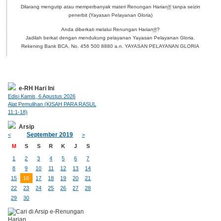
Dilarang mengutip atau memperbanyak materi Renungan Harian
®
tanpa seizin
penerbit (Yayasan Pelayanan Gloria)
Anda diberkati melalui Renungan Harian
®
?
Jadilah berkat dengan mendukung pelayanan Yayasan Pelayanan Gloria.
Rekening Bank BCA, No. 456 500 8880 a.n. YAYASAN PELAYANAN GLORIA
e-RH Hari Ini
Edisi Kamis, 6 Agustus 2026
Alat Pemulihan (KISAH PARA RASUL
11:1-18)
Arsip
September 2019
<
>
M
S
S
R
K
J
S
1
2
3
4
5
6
7
8
9
10
11
12
13
14
15
16
17
18
19
20
21
22
23
24
25
26
27
28
29
30