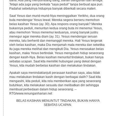
dana. Ada yang menyumbang uang, bahan bangunan dan tenaga.
Tetapi ada juga yang berkata "saya peduli" tanpa berbuat apa pun.
Padahal sebetulnya hidupnya banyak diberkati secara materi.
Saat Yesus dan murid-murid-Nya meninggalkan Yerikho, dua orang
buta mendengar Yesus lewat. Mereka segera berseru memohon
belas kasihan Yesus (ay. 30). Apa respons orang banyak? Mereka
bukannya peduli, menuntun kedua orang buta ini menemui Yesus,
atau memohon Yesus menemui keduanya, orang banyak justru
menegur agar mereka diam (ay. 31). Yesus mendengar seruan
mereka, lalu berhenti dan memanggil mereka. Hati Yesus tergerak
oleh belas kasihan, maka Dia menjamah mata mereka dan seketika
itu juga mereka melihat dan mengikuti Dia. Yesus merasakan belas
kasihan, maka Yesus bertindak. Yesus mengubah hidup seseorang
dengan kasih-Nya. Belas kasihan menuntut tindakan, bukan hanya
sebatas ucapan. Saat kita memiliki hubungan yang dekat dengan
Yesus, kita mudah berbelas kasihan dan melakukan tindakan.
Apakah saya menindaklanjuti perasaan kasihan saya, atau tidak
mau melakukan tindakan kasih dengan berbagai dalih? Saat kita
mengasihi, kita peduli, kita rela memberikan apa yang seseorang
butuhkan, kita melakukan sesuatu dan melibatkan diri sehingga
membuat perbedaan dalam hidup seseorang. --
RTG/www.renunganharian.net
BELAS KASIHAN MENUNTUT TINDAKAN, BUKAN HANYA
SEBATAS UCAPAN.