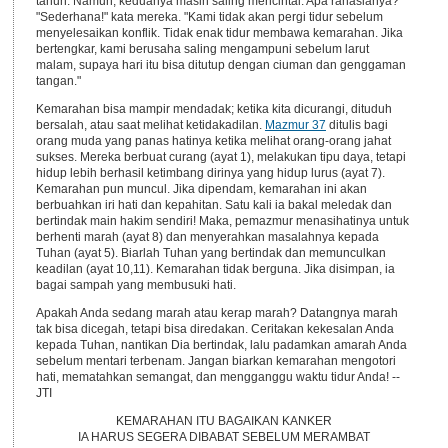
tahun. Namun, keduanya masih saling mencintai. Apa rahasianya?
"Sederhana!" kata mereka. "Kami tidak akan pergi tidur sebelum
menyelesaikan konflik. Tidak enak tidur membawa kemarahan. Jika
bertengkar, kami berusaha saling mengampuni sebelum larut
malam, supaya hari itu bisa ditutup dengan ciuman dan genggaman
tangan."
Kemarahan bisa mampir mendadak; ketika kita dicurangi, dituduh
bersalah, atau saat melihat ketidakadilan.
Mazmur 37
ditulis bagi
orang muda yang panas hatinya ketika melihat orang-orang jahat
sukses. Mereka berbuat curang (ayat 1), melakukan tipu daya, tetapi
hidup lebih berhasil ketimbang dirinya yang hidup lurus (ayat 7).
Kemarahan pun muncul. Jika dipendam, kemarahan ini akan
berbuahkan iri hati dan kepahitan. Satu kali ia bakal meledak dan
bertindak main hakim sendiri! Maka, pemazmur menasihatinya untuk
berhenti marah (ayat 8) dan menyerahkan masalahnya kepada
Tuhan (ayat 5). Biarlah Tuhan yang bertindak dan memunculkan
keadilan (ayat 10,11). Kemarahan tidak berguna. Jika disimpan, ia
bagai sampah yang membusuki hati.
Apakah Anda sedang marah atau kerap marah? Datangnya marah
tak bisa dicegah, tetapi bisa diredakan. Ceritakan kekesalan Anda
kepada Tuhan, nantikan Dia bertindak, lalu padamkan amarah Anda
sebelum mentari terbenam. Jangan biarkan kemarahan mengotori
hati, mematahkan semangat, dan mengganggu waktu tidur Anda! --
JTI
KEMARAHAN ITU BAGAIKAN KANKER
IA HARUS SEGERA DIBABAT SEBELUM MERAMBAT