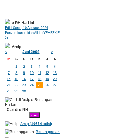
e-RH Hari Ini
Edisi Senin, 10 Agustus 2026
Penyambung Lidah Allah (YEHEZKIEL
2)
Arsip
Juni 2009
<
>
M
S
S
R
K
J
S
1
2
3
4
5
6
7
8
9
10
11
12
13
14
15
16
17
18
19
20
21
22
23
24
25
26
27
28
29
30
Cari di e-RH
Arsip (
10654
edisi)
Berlangganan