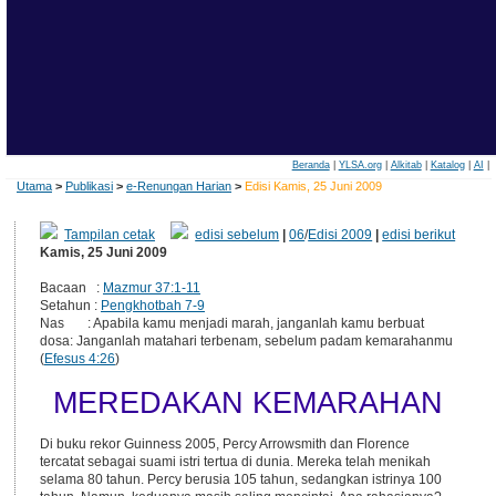
Beranda
|
YLSA.org
|
Alkitab
|
Katalog
|
AI
|
Utama
>
Publikasi
>
e-Renungan Harian
>
Edisi Kamis, 25 Juni 2009
Tampilan cetak
edisi sebelum
|
06
/
Edisi 2009
|
edisi berikut
Kamis, 25 Juni 2009
Bacaan :
Mazmur 37:1-11
Setahun :
Pengkhotbah 7-9
Nas : Apabila kamu menjadi marah, janganlah kamu berbuat
dosa: Janganlah matahari terbenam, sebelum padam kemarahanmu
(
Efesus 4:26
)
MEREDAKAN KEMARAHAN
Di buku rekor Guinness 2005, Percy Arrowsmith dan Florence
tercatat sebagai suami istri tertua di dunia. Mereka telah menikah
selama 80 tahun. Percy berusia 105 tahun, sedangkan istrinya 100