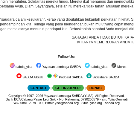
ingin menghibur. Solidaritas mereka tinggi. Mereka ikut menangis dan mengoyakk
ersama Ayub. Diam. Sayangnya, setelah itu mereka tidak tahan. Mulailah mereka
"saudara dalam kesukaran", kerap yang dibutuhkan bukanlah perkataan hikmat. Sa
 pendampingan kita. Telinga yang peka mendengar, bukan mulut yang cepat mengh
gan memaksanya menuruti pendapat kita. Bebaskanlah sahabat Anda menjadi diriny
SAHABAT ANDA TIDAK BUTUH KATA
IA HANYA MEMERLUKAN ANDA H
Follow Us:
sabda_ylsa
Yayasan Lembaga SABDA
sabda_ylsa
Mores
SABDA Alkitab
Podcast SABDA
Slideshare SABDA
CONTACT
|
GET INVOLVED!
|
DONASI
Copyright
© 1997-
2026
Yayasan Lembaga SABDA (YLSA).
All Rights Reserved.
Bank BCA Cabang Pasar Legi Solo - No. Rekening: 0790266579 - a.n. Yulia Oeniyati
WA:
0881-2979-100
| Email:
ylsa@sabda.org
| Situs:
ylsa.org
-
sabda.org