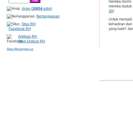
mereka murni: 
mereka duduk b
Arsip (
10654
edisi)
30
).
Berlangganan
Untuk menjadi 
Situs RH
kehadiran dan
Facebook RH
yang baik? Jan
Aplikasi RH
Grup Diskusi RH
Situs Renungan.co