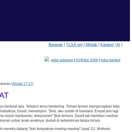
Beranda
|
YLSA.org
|
Alkitab
|
Katalog
|
AI
|
edisi sebelum
|
02
/
Edisi 2008
|
edisi berikut
karan (
Amsal 17:17
)
AT
arus berbuat apa. Telepon terus berdering. Teman-teman mengucapkan kata
ahabatnya, David, menelepon. "Bob, aku sudah di bandara. Empat jam lagi
mu butuh bantuanku, teleponlah!" Bob terharu. David tak memberi nasihat.
anan untuk anak-anaknya, duduk di sebelahnya tanpa bicara.
h mereka datang "dari tempatnya masing-masing" (ayat 11). Motivasi