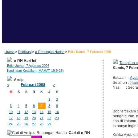
Utama
>
Publikasi
>
e-Renungan Harian
>
Edisi Kamis, 7 Februari 2008
e-RH Hari Ini
Tampilan c
Edisi Jumat, 7 Agustus 2026
Kamis, 7 Febr
Kasih dan Keadilan (IMAMAT 19:9-18)
Bacaan :
Ayub
Arsip
Setahun :
Imam
Februari 2008
<
>
Nas : Seorang
M
S
S
R
K
J
S
1
2
3
4
5
6
7
8
9
Bob tercekam d
10
11
12
13
14
15
16
penghiburan, n
17
18
19
20
21
22
23
tiba di kotamu
24
25
26
27
28
29
Ia hanya ingi
Cari di e-RH
Ketika Ayub di