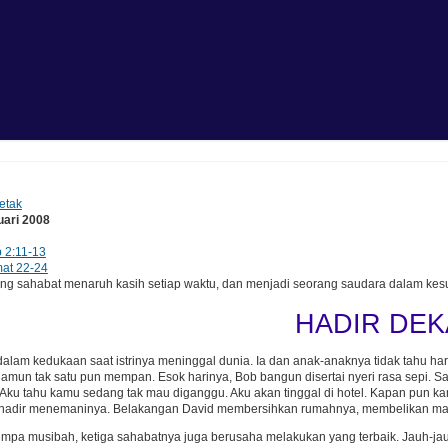
etak
uari 2008
 2:11-13
at 22-24
 sahabat menaruh kasih setiap waktu, dan menjadi seorang saudara dalam kesu
HADIR DEK
alam kedukaan saat istrinya meninggal dunia. Ia dan anak-anaknya tidak tahu h
amun tak satu pun mempan. Esok harinya, Bob bangun disertai nyeri rasa sepi. S
. Aku tahu kamu sedang tak mau diganggu. Aku akan tinggal di hotel. Kapan pun ka
n hadir menemaninya. Belakangan David membersihkan rumahnya, membelikan mak
timpa musibah, ketiga sahabatnya juga berusaha melakukan yang terbaik. Jauh-jau