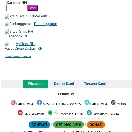
Cari di e-RH
Arsip (
10654
edisi)
Berlangganan
Situs RH
Facebook RH
Aplikasi RH
Grup Diskusi RH
Situs Renungan.co
Whatsapp
Kontak Kami
Tentang Kami
Follow Us:
sabda_ylsa
Yayasan Lembaga SABDA
sabda_ylsa
Mores
SABDA Alkitab
Podcast SABDA
Slideshare SABDA
CONTACT
|
GET INVOLVED!
|
DONASI