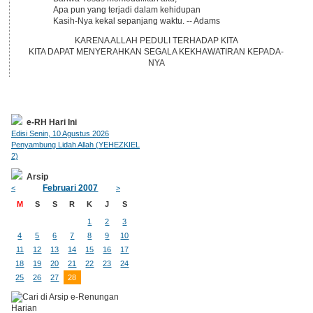
Apa pun yang terjadi dalam kehidupan
Kasih-Nya kekal sepanjang waktu. -- Adams
KARENA ALLAH PEDULI TERHADAP KITA
KITA DAPAT MENYERAHKAN SEGALA KEKHAWATIRAN KEPADA-
NYA
e-RH Hari Ini
Edisi Senin, 10 Agustus 2026
Penyambung Lidah Allah (YEHEZKIEL
2)
Arsip
Februari 2007
<
>
M
S
S
R
K
J
S
1
2
3
4
5
6
7
8
9
10
11
12
13
14
15
16
17
18
19
20
21
22
23
24
25
26
27
28