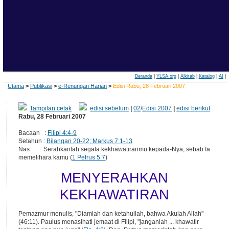
Beranda
|
YLSA.org
|
Alkitab
|
Katalog
|
AI
|
Utama
>
Publikasi
>
e-Renungan Harian
>
Edisi Rabu, 28 Februari 2007
Tampilan cetak
edisi sebelum
|
02
/
Edisi 2007
|
edisi berikut
Rabu, 28 Februari 2007
Bacaan :
Filipi 4:4-9
Setahun :
Bilangan 20-22; Markus 7:1-13
Nas : Serahkanlah segala kekhawatiranmu kepada-Nya, sebab Ia
memelihara kamu (
1 Petrus 5:7
)
MENYERAHKAN
KEKHAWATIRAN
Pemazmur menulis, "Diamlah dan ketahuilah, bahwa Akulah Allah"
(46:11). Paulus menasihati jemaat di Filipi, "janganlah ... khawatir