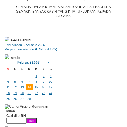
SEMAKIN DALAM KITA MEMAHAMI KASIH ALLAH BAGI KITA
SEMAKIN BANYAK KASIH YANG KITA TUNJUKKAN KEPADA
SESAMA
e-RH Hari Ini
Edisi Minggu, 9 Agustus 2026
Menjadi Jembatan (YOHANES 4:1-42)
Arsip
Februari 2007
<
>
M
S
S
R
K
J
S
1
2
3
4
5
6
7
8
9
10
11
12
13
14
15
16
17
18
19
20
21
22
23
24
25
26
27
28
Cari di e-RH