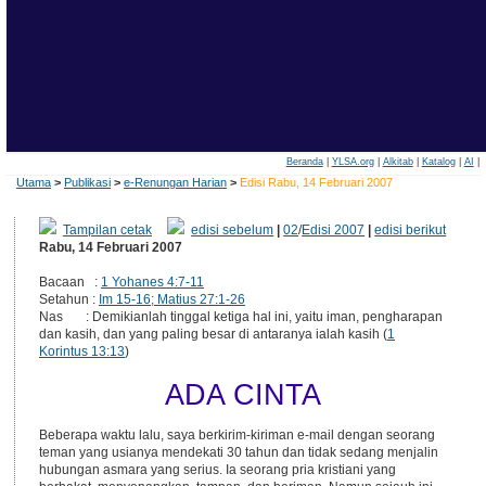
Beranda
|
YLSA.org
|
Alkitab
|
Katalog
|
AI
|
Utama
>
Publikasi
>
e-Renungan Harian
>
Edisi Rabu, 14 Februari 2007
Tampilan cetak
edisi sebelum
|
02
/
Edisi 2007
|
edisi berikut
Rabu, 14 Februari 2007
Bacaan :
1 Yohanes 4:7-11
Setahun :
Im 15-16; Matius 27:1-26
Nas : Demikianlah tinggal ketiga hal ini, yaitu iman, pengharapan
dan kasih, dan yang paling besar di antaranya ialah kasih (
1
Korintus 13:13
)
ADA CINTA
Beberapa waktu lalu, saya berkirim-kiriman e-mail dengan seorang
teman yang usianya mendekati 30 tahun dan tidak sedang menjalin
hubungan asmara yang serius. Ia seorang pria kristiani yang