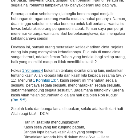
berbakat, menyenangkan, tampan, dan beriman. Namun sejauh ini,
segala hal romantis tampaknya tak banyak berarti lagi baginya.
Beberapa bulan sebelumnya, ia begitu bersemangat menjalin
hubungan de-ngan seorang wanita muda sahabat penanya. Namun,
dua minggu sebelum mereka bertemu untuk kali pertama, wanita itu
tewas tertabrak seorang pengemudi mabuk. Teman saya pun pergi
menemui keluarga wanita itu, ikut berbelasungkawa, dan mengatasi
kehilangannya sendiri.
Dewasa ini, banyak orang merasakan ketidakhadiran cinta, sejelas
orang lain yang merayakan kehadirannya. Di dunia di mana cinta
sangat berarti, adakah firman Tuhan yang berlaku bagi setiap orang,
baik yang memiliki maupun tidak memiliki kekasih?
Fokus
1 Yohanes 4
bukanlah tentang dicintai orang lain, melainkan
tentang kasih Allah kepada kita dan kasih kita kepada sesama (ay. 7-
11). Menurut
1 Korintus 13:7
, kasih seperti ini "menahan segala
sesuatu, percaya segala sesuatu, mengharapkan segala sesuatu,
sabar menanggung segala sesuatu". Bagaimana mungkin? Karena
kasih Allah "telah dicurahkan di dalam hati kita oleh Roh Kudus"
(
Rm. 5:5
).
Setelah kartu dan bunga lama dilupakan, selalu ada kasih dari hati
Allah bagi kita! -- DCM
Hari ini saat kita mengungkapkan
Kasih setia yang tak kunjung padam,
Jangan lupa bahwa kasih Allah yang sempurna
Dinyatakan kepada kita di dalam Anak-Nya. -- Hess