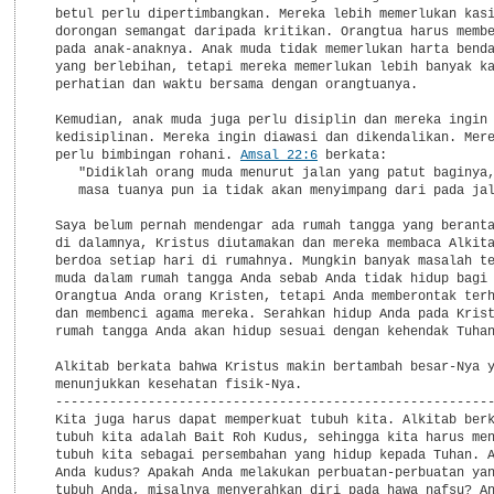
  betul perlu dipertimbangkan. Mereka lebih memerlukan kasi
  dorongan semangat daripada kritikan. Orangtua harus membe
  pada anak-anaknya. Anak muda tidak memerlukan harta benda
  yang berlebihan, tetapi mereka memerlukan lebih banyak ka
  perhatian dan waktu bersama dengan orangtuanya.

  Kemudian, anak muda juga perlu disiplin dan mereka ingin 
  kedisiplinan. Mereka ingin diawasi dan dikendalikan. Mere
  perlu bimbingan rohani. 
Amsal 22:6
 berkata:
     "Didiklah orang muda menurut jalan yang patut baginya, maka pada
     masa tuanya pun ia tidak akan menyimpang dari pada jalan itu."

  Saya belum pernah mendengar ada rumah tangga yang berantakan jika
  di dalamnya, Kristus diutamakan dan mereka membaca Alkitab serta
  berdoa setiap hari di rumahnya. Mungkin banyak masalah tentang anak
  muda dalam rumah tangga Anda sebab Anda tidak hidup bagi Kristus.
  Orangtua Anda orang Kristen, tetapi Anda memberontak terhadap mereka
  dan membenci agama mereka. Serahkan hidup Anda pada Kristus, maka
  rumah tangga Anda akan hidup sesuai dengan kehendak Tuhan.

  Alkitab berkata bahwa Kristus makin bertambah besar-Nya yang
  menunjukkan kesehatan fisik-Nya.
  ------------------------------------------------------------
  Kita juga harus dapat memperkuat tubuh kita. Alkitab berkata bahwa
  tubuh kita adalah Bait Roh Kudus, sehingga kita harus menyerahkan
  tubuh kita sebagai persembahan yang hidup kepada Tuhan. Apakah hidup
  Anda kudus? Apakah Anda melakukan perbuatan-perbuatan yang merugikan
  tubuh Anda, misalnya menyerahkan diri pada hawa nafsu? Anda bisa
  menyerahkan energi masa muda ini kepada Yesus Kristus. Ia akan
  mempergunakan energi ini untuk membentuk Anda menjadi seorang yang
  kuat secara jasmani, mental, moral, dan rohani. Jika Anda kalah
  dalam perjuangan melawan seks, maka Anda juga akan kalah dalam
  perjuangan hidup.

  Alkitab berkata bahwa Kristus juga makin dikasihi oleh manusia.
  ---------------------------------------------------------------
  Inilah pertumbuhan kehidupan sosial. Yesus juga memiliki kehidupan
  sosial. Ia bukanlah seorang rahib yang menjauhkan diri dari setiap
  orang. Tidak, Ia adalah seorang dermawan yang makan bersama dengan
  pemungut cukai dan orang berdosa, menghadiri pesta perkawinan dan
  perjamuan makan bersama. Demikian pula terhadap kita, Ia juga
  menginginkan kita untuk hidup bermasyarakat, tetapi dengan cara yang
  benar. Tidak ada satu ayat pun dalam Alkitab yang menyebutkan bahwa
  Anda harus hidup dengan wajah sedih karena Anda orang Kristen.
  Tidak! Anda harus hidup dengan tersenyum, bergembira dengan cara
  yang sehat, dengan Kristus sebagai pusat kehidupan sosial Anda.
  Pergaulan kaum muda yang baik adalah pergaulan yang mengenal Yesus
  Kristus

  Yesus dapat masuk ke dalam kehidupan Anda dan menunjukkan
  kepribadian Anda yang sebenarnya serta menjadikan Anda seseorang
  yang menarik hati. Ia menaklukkan kekuatiran yang menghambat
  kehidupan sosial Anda. Ia menghilangkan sifat mementingkan diri
  sendiri yang ada pada Anda dan menjadikan Anda seseorang yang
  memancarkan sukacita yang melimpah ke dalam lingkungan pergaulan
  Anda. Seorang Kristen yang sejati memiliki kehidupan rohani di dalam
  dirinya, yang merupakan modal sosial. Saya tidak percaya seorang
  gadis akan benar-benar tampak cantik tanpa Kristus. Bagi kaum muda,
  Yesus Kristus dapat menegakkan pundakmu dan memberimu mata yang jeli
  dan wajah yang berseri-seri serta bersemangat. Ia bisa memberi
  sifat-sifat dalam hidupmu! Ia akan menjadikan dirimu sempurna
  sebagaimana yang engkau harapkan! Biarkan Ia yang mengendalikan
  hidupmu!

  Pada saat Yesus masih muda, Ia makin bertambah hikmat-Nya.
  ----------------------------------------------------------
  Seperti yang telah kita pelajari dan yang dikatakan Alkitab, kita
  harus bertumbuh dalam anugerah dan pengetahuan akan Yesus Kristus.
  "Takut akan Tuhan adalah permulaan pengetahuan", Tuhan memberi
  kebijaksanaan dan pengertian. Jika Anda datang kepada Kristus,
  pikiran Anda juga akan terlibat di dalamnya, karena Ia mempengaruhi
  seluruh kepribadian Anda. Ia menuntut pikiran dan kehidupan
  intelektual Anda, jadi serahkan semua itu kepada-Nya. Segala
  kebijaksanaan dunia ini adalah kebodohan bagi Tuhan, dan berita
  tentang salib kelihatannya sederhana saja bagi orang yang menganggap
  dirinya bijaksana, tetapi bagi kita yang diselamatkan, berita itu
  adalah kuasa Tuhan. Pelajarilah segala sesuatu yang dapat Anda
  pelajari, dan terutama pelajarilah Alkitab. Hal itu akan menjadikan
  Anda sebagai seorang Kristen yang lebih baik dan manusia yang lebih
  baik.

  Alkitab berkata bahwa Kristus makin dikasihi oleh Allah.
  --------------------------------------------------------
  Inilah bagian yang terpenting. Kristus juga makin dikasihi oleh
  Allah, artinya bahwa Ia bertumbuh secara rohani, Ia mempelajari
  Firman Tuhan, Ia berdoa kepada Bapa-Nya di surga. Kita tidak dapat
  bertumbuh secara rohani, kecuali jika kita tidak datang kepada
  Kristus untuk menerima hidup kekal. Adakah masa dalam hidup Anda
  dimana Anda berserah kepada-Nya? Sudahkah Yesus mengubah Anda,
  sehingga Anda dapat mengatasi pencobaan dan bertumbuh dalam hal
  rohani? Mungkin Anda sudah mencoba untuk hidup secara Kristen; juga
  Anda sudah berusaha mengatasi godaan ini atau itu, tetapi Anda
  gagal! Mengapa? Sebab Anda berusaha melakukannya dengan kekuatan
  Anda sendiri. Oleh karena itu, maka pertama-tama Anda harus datang
  kepada Kristus dan menerima-Nya dalam hidup Anda. Jika Anda telah
  berbuat demikian, maka Ia akan hidup dalam diri Anda dan memberi
  Anda semangat baru untuk hidup. Ia akan menolong Anda di mana pun
  Anda berada: di kampus, atau dengan teman-teman lama Anda, ataupun
  di rumah Anda.

  Datanglah kepada Yesus Kristus sekarang juga! Akuilah kegagalan
  Anda, kemudian bukalah hati Anda bagi-Nya! Ia akan menjadikan Anda
  seorang pemuda Kristen yang sebagaimana seharusnya dan seperti yang
  Anda harapkan.

-*- Sumber: -*-
  Judul Buku: Billy Graham Berwawancara dengan Kaum Muda
  Penulis   : Billy Graham
  Penerbit  : Lembaga Literatur Babtis, Bandung, 1982
  Halaman   : 33 - 38


*TELAGA *-*-*-*-*-*-*-*-*-*-*-*-*-*-*-*-*-*-*-*-*-*-*-*-*-*-* TELAGA*

  Memang ada ungkapan yang mengatakan bahwa masa muda adalah masa yang
  paling indah, tapi kita juga tahu jika pada masa muda itu kita
  membuat keputusan yang salah maka akibatnya bisa fatal. Jadi, masa
  muda adalah masa yang paling menentukan dalam hidup seseorang. Pada
  masa ini pemuda banyak mengalami pergumulan hidup dan tantangan.
  Seperti apakah pergumulan dan tantangan itu? Simak ringkasan tanya
  jawab di bawah ini bersama Pdt. Dr. Paul Gunadi, Ph.D.

                   -*- PEMUDA DAN TANTANGANNYA -*-

-----
  T: Hidup sebagai pemuda memang banyak tantangannya. Pemuda harus
     bergumul menentukan karier dan pasangan hidupnya. Ini merupakan
     bagian yang cukup sulit yang harus dihadapi oleh pemuda.
     Bagaimana dengan semua itu?

  J: Kita akan coba melihat dahulu tahapan sebelum masuk ke usia
     pemuda, yakni usia remaja. Apa yang terjadi di masa pemuda
     sebetulnya sudah mulai terjadi di masa remaja, dan di masa
     remajalah kita meletakkan fondasinya. Pada masa remaja itulah
     seseorang berkesempatan untuk membangun jati dirinya. Kalau dia
     berhasil menemukan dan membangun jati dirinya, dia menjadi
     seseorang yang mantap. Dia tahu kekurangannya, kelebihannya,
     kebisaannya, keterbatasannya, dan dia bisa merangkul semuanya itu
     dengan luwes. Kalau dia bisa menemukan ini semua, dia akan
     memasuki usia dewasa dan membangun keintiman. Sebaliknya, kalau
     dia tidak menemukan jati dirinya dan dia bingung terus dengan
     siapa dirinya waktu memasuki usia dewasa, bukannya keintiman yang
     dia bangun tetapi dia malah menarik diri, mengisolasi diri dari
     orang-orang yang sebetulnya mau dekat dengan dia karena tidak
     memiliki kepercayaan diri yang cukup. Ada orang yang mengisolasi
     dirinya secara blak-blakan dengan menyendiri, tidak mau bertemu
     dengan orang, dan teman-teman pun tidak punya. Tapi ada sebagian
     orang yang mengisolasi dirinya secara kamuflase, tidak terlihat,
     yaitu dengan menjadi orang yang sebetulnya sosial, banyak teman,
     bergaul, namun semua pertemanannya itu sangat dangkal. Dia
     menutup pintu, sehingga teman-temannya tidak bisa masuk dan
     mengenal siapa dia. Dia memisahkan diri dari lingkungannya
     sehingga tidak bisa menjalin keintiman. Faktor ini yang akan
     berpengaruh besar nantinya dalam hal kesiapan seseorang untuk
     berkeluarga. Sebab berkeluarga menuntut satu syarat, yaitu
     kemampuan kita untuk membagi hidup, untuk dekat dengan orang dan
     membiarkan orang dekat dengan kita.
-----
  T: Menyinggung masalah karakter seseorang, khususnya pemuda, ini
     bagaimana?

  J: Setia dan bertanggung jawab adalah dua karakter yang menjadi
     tantangan terbesar pemuda. Sebab pada masa inilah seorang pemuda
     itu diuji kesetiaannya. Misalnya, pada pacarnya bisa atau tidak
     dia itu setia. Setia ini juga berkaitan dengan pekerjaannya, jika
     dia sudah menekuni satu bidang yang dia memang cocok, apakah dia
     akan terlalu mudah tergiur dengan tawaran-tawaran yang lain. Di
     sinilah kesetiaan itu diuji. Selain kesetiaan, faktor bertanggung
     jawab juga akan menjadi ujian bagi pemuda. Apakah kita dengan
     mudah melepaskan tanggung jawab, berkelit dari tuntutan, pokoknya
     yang penting kita selamat, semua itu akan diuji pada masa pemuda
     ini. Kalau kita menaruh fondasi berkelit terus-menerus, cuci
     tangan terus-menerus, kita akan membawa kebiasaan ini untuk
     masa-masa selanjutnya. Tapi kalau dari masa pemuda kita sudah
     menetapkan kita mau bertanggung jawab, apa yang kita katakan kita
     pegang dan apa yang kita janjikan kita coba penuhi. Maka kita
     akan membawa fondasi ini masuk ke dalam karier kita nantinya.
-----
  T: Apakah ada contoh konkret di dalam Alkitab tentang orang-orang
     yang setia dan bertanggung jawab itu?

  J: Salah satu contoh yang menarik adalah kehidupan Yusuf. Yusuf
     adalah seseorang yang mengalami perubahan hidup cukup besar. Dan
     dapat dikatakan, kariernya juga tukar-menukar dengan cukup
     drastis. Waktu dia disuruh oleh ayahnya untuk menemui kakak-
     kakaknya yang sedang menjaga hewan, sebetulnya dia bisa langsung
     pulang sete