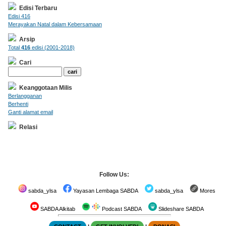
Edisi Terbaru
Edisi 416
Merayakan Natal dalam Kebersamaan
Arsip
Total
416
edisi (2001-2018)
Cari
Keanggotaan Milis
Berlangganan
Berhenti
Ganti alamat email
Relasi
Follow Us:
sabda_ylsa
Yayasan Lembaga SABDA
sabda_ylsa
Mores
SABDA Alkitab
Podcast SABDA
Slideshare SABDA