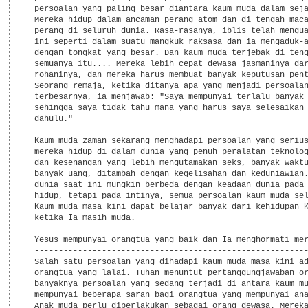
  persoalan yang paling besar diantara kaum muda dalam seja
  Mereka hidup dalam ancaman perang atom dan di tengah maca
  perang di seluruh dunia. Rasa-rasanya, iblis telah mengua
  ini seperti dalam suatu mangkuk raksasa dan ia mengaduk-a
  dengan tongkat yang besar. Dan kaum muda terjebak di teng
  semuanya itu.... Mereka lebih cepat dewasa jasmaninya dar
  rohaninya, dan mereka harus membuat banyak keputusan pent
  Seorang remaja, ketika ditanya apa yang menjadi persoalan
  terbesarnya, ia menjawab: "Saya mempunyai terlalu banyak 
  sehingga saya tidak tahu mana yang harus saya selesaikan 
  dahulu."

  Kaum muda zaman sekarang menghadapi persoalan yang serius
  mereka hidup di dalam dunia yang penuh peralatan teknolog
  dan kesenangan yang lebih mengutamakan seks, banyak waktu
  banyak uang, ditambah dengan kegelisahan dan keduniawian.
  dunia saat ini mungkin berbeda dengan keadaan dunia pada 
  hidup, tetapi pada intinya, semua persoalan kaum muda sel
  Kaum muda masa kini dapat belajar banyak dari kehidupan K
  ketika Ia masih muda.

  Yesus mempunyai orangtua yang baik dan Ia menghormati mer
  ---------------------------------------------------------
  Salah satu persoalan yang dihadapi kaum muda masa kini ad
  orangtua yang lalai. Tuhan menuntut pertanggungjawaban or
  banyaknya persoalan yang sedang terjadi di antara kaum mu
  mempunyai beberapa saran bagi orangtua yang mempunyai ana
  Anak muda perlu diperlakukan sebagai orang dewasa. Mereka