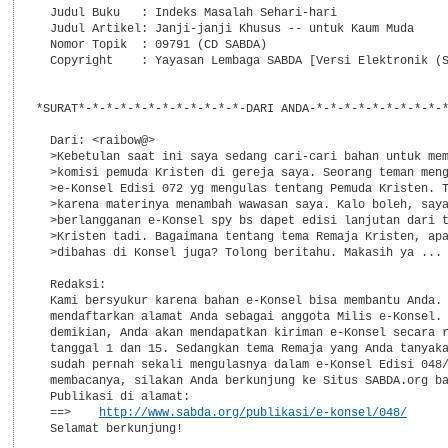
  Judul Buku   : Indeks Masalah Sehari-hari

  Judul Artikel: Janji-janji Khusus -- untuk Kaum Muda

  Nomor Topik  : 09791 (CD SABDA)

  Copyright    : Yayasan Lembaga SABDA [Versi Elektronik (S
*SURAT*-*-*-*-*-*-*-*-*-*-*-*-DARI ANDA-*-*-*-*-*-*-*-*-*-*
  Dari: <raibow@>

  >Kebetulan saat ini saya sedang cari-cari bahan untuk mem
  >komisi pemuda Kristen di gereja saya. Seorang teman meng
  >e-Konsel Edisi 072 yg mengulas tentang Pemuda Kristen. T
  >karena materinya menambah wawasan saya. Kalo boleh, saya
  >berlangganan e-Konsel spy bs dapet edisi lanjutan dari t
  >Kristen tadi. Bagaimana tentang tema Remaja Kristen, apa
  >dibahas di Konsel juga? Tolong beritahu. Makasih ya ... 
  Redaksi:

  Kami bersyukur karena bahan e-Konsel bisa membantu Anda. 
  mendaftarkan alamat Anda sebagai anggota Milis e-Konsel. 
  demikian, Anda akan mendapatkan kiriman e-Konsel secara r
  tanggal 1 dan 15. Sedangkan tema Remaja yang Anda tanyaka
  sudah pernah sekali mengulasnya dalam e-Konsel Edisi 048/
  membacanya, silakan Anda berkunjung ke Situs SABDA.org ba
  Publikasi di alamat:

  ==>    
http://www.sabda.org/publikasi/e-konsel/048/
  Selamat berkunjung!
