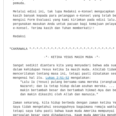
  pemuda.

  Melalui edisi ini, tak lupa Redaksi e-Konsel mengucapkan 
  kasih banyak kepada para pelanggan e-Konsel yang telah be
  mengisi Form Evaluasi yang kami kirimkan pada edisi lalu.
  pergunakan masukan Anda untuk pacuan bagi kemajuan pelaya
  e-Konsel. Terima kasih dan Tuhan memberkati!!

  Redaksi

*CAKRAWALA *-*-*-*-*-*-*-*-*-*-*-*-*-*-*-*-*-*-*-*-*-*-*-* 
                   -*- KETIKA YESUS MASIH MUDA -*-

  Sangat sedikit diantara kita yang menyadari bahwa ada sua
  dalam kehidupan Yesus ketika Ia masih muda. Alkitab tidak
  menceritakan tentang masa ini, tetapi pasti dikatakan ses
  mengenai hal itu. 
Lukas 2:51-52
 mengatakan:

      "Lalu Ia (Yesus) pulang bersama-sama mereka (orangtua
      Nazaret; dan Ia tetap hidup dalam asuhan mereka. ... 
      makin bertambah besar dan bertambah hikmat-Nya dan be
      dan makin dikasihi oleh Allah dan manusia."

  Zaman sekarang, kita hidup berbeda dengan zaman ketika Ye
  Saya tidak mengetahui sesungguhnya bagaimana remaja waktu
  tetapi saya tahu pasti bahwa kaum muda Amerika mempunyai 
  persoalan besar yang dihadapinya. Kaum muda Amerika mengh