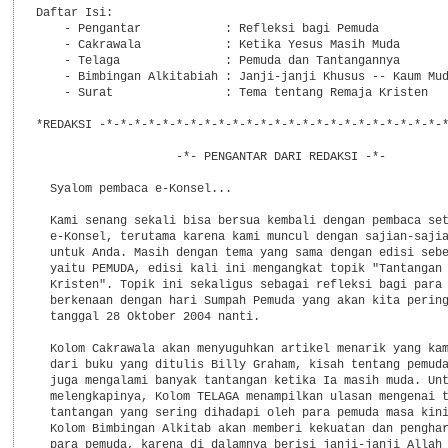
Daftar Isi:

    - Pengantar            : Refleksi bagi Pemuda

    - Cakrawala            : Ketika Yesus Masih Muda

    - Telaga               : Pemuda dan Tantangannya

    - Bimbingan Alkitabiah : Janji-janji Khusus -- Kaum Mud
    - Surat                : Tema tentang Remaja Kristen

*REDAKSI -*-*-*-*-*-*-*-*-*-*-*-*-*-*-*-*-*-*-*-*-*-*-*-*-*
                    -*- PENGANTAR DARI REDAKSI -*-

  Syalom pembaca e-Konsel...

  Kami senang sekali bisa bersua kembali dengan pembaca set
  e-Konsel, terutama karena kami muncul dengan sajian-sajia
  untuk Anda. Masih dengan tema yang sama dengan edisi sebe
  yaitu PEMUDA, edisi kali ini mengangkat topik "Tantangan 
  Kristen". Topik ini sekaligus sebagai refleksi bagi para 
  berkenaan dengan hari Sumpah Pemuda yang akan kita pering
  tanggal 28 Oktober 2004 nanti.

  Kolom Cakrawala akan menyuguhkan artikel menarik yang kam
  dari buku yang ditulis Billy Graham, kisah tentang pemuda
  juga mengalami banyak tantangan ketika Ia masih muda. Unt
  melengkapinya, Kolom TELAGA menampilkan ulasan mengenai t
  tantangan yang sering dihadapi oleh para pemuda masa kini
  Kolom Bimbingan Alkitab akan memberi kekuatan dan penghar
  para pemuda, karena di dalamnya berisi janji-janji Allah 