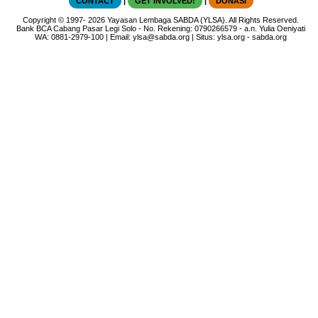
CONTACT
|
GET INVOLVED!
|
DONASI
Copyright
© 1997-
2026
Yayasan Lembaga SABDA (YLSA).
All Rights Reserved.
Bank BCA Cabang Pasar Legi Solo - No. Rekening: 0790266579 - a.n. Yulia Oeniyati
WA:
0881-2979-100
| Email:
ylsa@sabda.org
| Situs:
ylsa.org
-
sabda.org