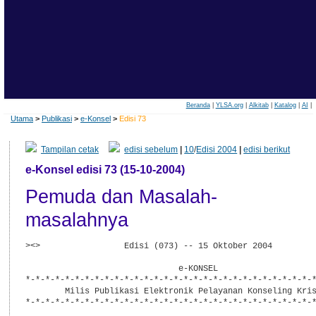
Beranda
|
YLSA.org
|
Alkitab
|
Katalog
|
AI
|
Utama
>
Publikasi
>
e-Konsel
>
Edisi 73
Tampilan cetak
edisi sebelum
|
10
/
Edisi 2004
|
edisi berikut
e-Konsel edisi 73 (15-10-2004)
Pemuda dan Masalah-
masalahnya
><>                 Edisi (073) -- 15 Oktober 2004         
                               e-KONSEL

*-*-*-*-*-*-*-*-*-*-*-*-*-*-*-*-*-*-*-*-*-*-*-*-*-*-*-*-*-*
        Milis Publikasi Elektronik Pelayanan Konseling Kris
*-*-*-*-*-*-*-*-*-*-*-*-*-*-*-*-*-*-*-*-*-*-*-*-*-*-*-*-*-*