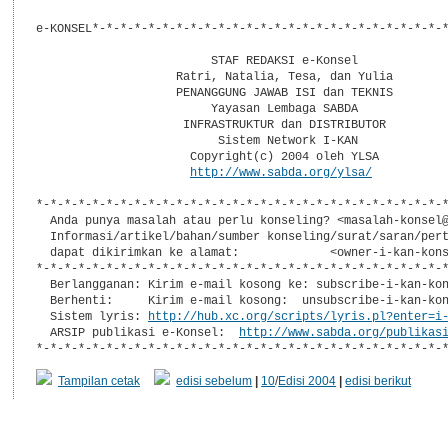
e-KONSEL*-*-*-*-*-*-*-*-*-*-*-*-*-*-*-*-*-*-*-*-*-*-*-*-*-*
                         STAF REDAKSI e-Konsel

                    Ratri, Natalia, Tesa, dan Yulia

                    PENANGGUNG JAWAB ISI dan TEKNIS

                         Yayasan Lembaga SABDA

                     INFRASTRUKTUR dan DISTRIBUTOR

                          Sistem Network I-KAN

                      Copyright(c) 2004 oleh YLSA

http://www.sabda.org/ylsa/
*-*-*-*-*-*-*-*-*-*-*-*-*-*-*-*-*-*-*-*-*-*-*-*-*-*-*-*-*-*
  Anda punya masalah atau perlu konseling? <masalah-konsel@
  Informasi/artikel/bahan/sumber konseling/surat/saran/pert
  dapat dikirimkan ke alamat:             <owner-i-kan-kons
*-*-*-*-*-*-*-*-*-*-*-*-*-*-*-*-*-*-*-*-*-*-*-*-*-*-*-*-*-*
  Berlangganan: Kirim e-mail kosong ke: subscribe-i-kan-kon
  Berhenti:     Kirim e-mail kosong:  unsubscribe-i-kan-kon
  Sistem lyris: 
http://hub.xc.org/scripts/lyris.pl?enter=i
  ARSIP publikasi e-Konsel:  
http://www.sabda.org/publikas
Tampilan cetak
edisi sebelum
|
10
/
Edisi 2004
|
edisi berikut