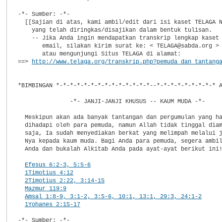
-*- Sumber: -*-

  [[Sajian di atas, kami ambil/edit dari isi kaset TELAGA N
    yang telah diringkas/disajikan dalam bentuk tulisan.

    -- Jika Anda ingin mendapatkan transkrip lengkap kaset 
       email, silakan kirim surat ke: < TELAGA@sabda.org >

       atau mengunjungi Situs TELAGA di alamat:

==> 
http://www.telaga.org/transkrip.php?pemuda_dan_tantang
*BIMBINGAN *-*-*-*-*-*-*-*-*-*-*-*-*-*--*-*-*-*-*-*-*-*-* A
               -*- JANJI-JANJI KHUSUS -- KAUM MUDA -*-

  Meskipun akan ada banyak tantangan dan pergumulan yang ha
  dihadapi oleh para pemuda, namun Allah tidak tinggal diam
  saja, Ia sudah menyediakan berkat yang melimpah melalui j
  Nya kepada kaum muda. Bagi Anda para pemuda, segera ambil
  Anda dan bukalah Alkitab Anda pada ayat-ayat berikut ini!
Efesus 6:2-3, 5:5-6
1Timotius 4:12
2Timotius 2:22, 3:14-15
Mazmur 119:9
Amsal 1:8-9, 3:1-2, 3:5-6, 10:1, 13:1, 29:3, 24:1-2
1Yohanes 2:15-17
-*- Sumber: -*-
