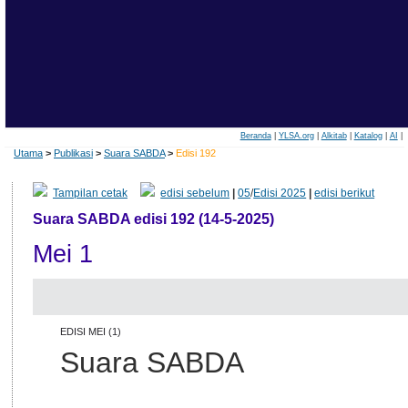
Beranda
|
YLSA.org
|
Alkitab
|
Katalog
|
AI
|
Utama
>
Publikasi
>
Suara SABDA
>
Edisi 192
Tampilan cetak
edisi sebelum
|
05
/
Edisi 2025
|
edisi berikut
Suara SABDA edisi 192 (14-5-2025)
Mei 1
EDISI MEI (1)
Suara SABDA