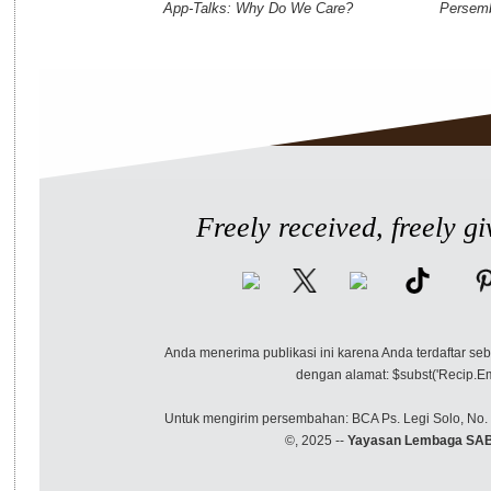
App-Talks: Why Do We Care?
Persemb
Freely received, freely gi
Anda menerima publikasi ini karena Anda terdaftar se
dengan alamat: $subst('Recip.Em
Untuk mengirim persembahan: BCA Ps. Legi Solo, No. 
©, 2025 --
Yayasan Lembaga SA