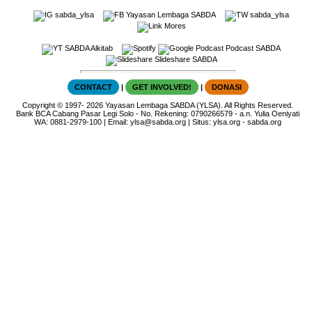
sabda_ylsa
Yayasan Lembaga SABDA
sabda_ylsa
Mores
SABDA Alkitab
Podcast SABDA
Slideshare SABDA
CONTACT
|
GET INVOLVED!
|
DONASI
Copyright
© 1997-
2026
Yayasan Lembaga SABDA (YLSA).
All Rights Reserved.
Bank BCA Cabang Pasar Legi Solo - No. Rekening: 0790266579 - a.n. Yulia Oeniyati
WA:
0881-2979-100
| Email:
ylsa@sabda.org
| Situs:
ylsa.org
-
sabda.org