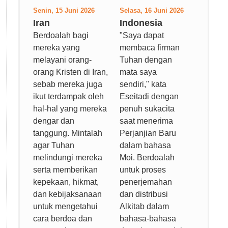
Senin, 15 Juni 2026
Selasa, 16 Juni 2026
Iran
Indonesia
Berdoalah bagi
"Saya dapat
mereka yang
membaca firman
melayani orang-
Tuhan dengan
orang Kristen di Iran,
mata saya
sebab mereka juga
sendiri," kata
ikut terdampak oleh
Eseitadi dengan
hal-hal yang mereka
penuh sukacita
dengar dan
saat menerima
tanggung. Mintalah
Perjanjian Baru
agar Tuhan
dalam bahasa
melindungi mereka
Moi. Berdoalah
serta memberikan
untuk proses
kepekaan, hikmat,
penerjemahan
dan kebijaksanaan
dan distribusi
untuk mengetahui
Alkitab dalam
cara berdoa dan
bahasa-bahasa