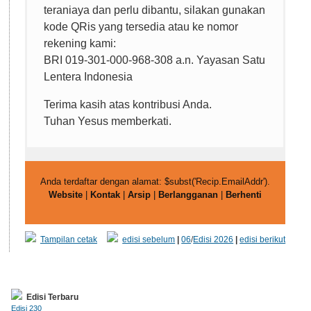
teraniaya dan perlu dibantu, silakan gunakan
kode QRis yang tersedia atau ke nomor
rekening kami:
BRI 019-301-000-968-308 a.n. Yayasan Satu
Lentera Indonesia
Terima kasih atas kontribusi Anda.
Tuhan Yesus memberkati.
Anda terdaftar dengan alamat: $subst('Recip.EmailAddr').
Website
|
Kontak
|
Arsip
|
Berlangganan
|
Berhenti
Tampilan cetak
edisi sebelum
|
06
/
Edisi 2026
|
edisi berikut
Edisi Terbaru
Edisi 230