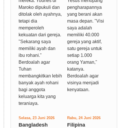
mereka. Younes di
Yesus menopang
Maroko dipukuli dan
pengharapannya
ditolak oleh ayahnya,
yang berani akan
tetapi dia
masa depan. "Visi
memperoleh
saya adalah
kekuatan dari gereja.
memiliki 40.000
"Sekarang saya
gereja yang aktif,
memiliki ayah dan
satu gereja untuk
ibu rohani."
setiap 1.000
Berdoalah agar
orang Yaman,"
Tuhan
katanya.
membangkitkan lebih
Berdoalah agar
banyak ayah rohani
visinya menjadi
bagi anggota
kenyataan.
keluarga kita yang
teraniaya.
Selasa, 23 Juni 2026
Rabu, 24 Juni 2026
Bangladesh
Filipina