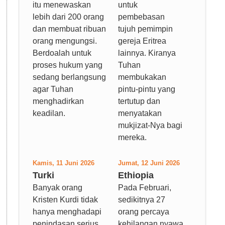
itu menewaskan
untuk
lebih dari 200 orang
pembebasan
dan membuat ribuan
tujuh pemimpin
orang mengungsi.
gereja Eritrea
Berdoalah untuk
lainnya. Kiranya
proses hukum yang
Tuhan
sedang berlangsung
membukakan
agar Tuhan
pintu-pintu yang
menghadirkan
tertutup dan
keadilan.
menyatakan
mukjizat-Nya bagi
mereka.
Kamis, 11 Juni 2026
Jumat, 12 Juni 2026
Turki
Ethiopia
Banyak orang
Pada Februari,
Kristen Kurdi tidak
sedikitnya 27
hanya menghadapi
orang percaya
penindasan serius
kehilangan nyawa