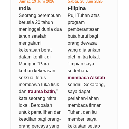
Jumat, 19 Juni 2026
Sabtu, 20 Juni 2026
India
Filipina
Seorang perempuan
Puji Tuhan atas
berusia 20 tahun
program
meninggal dunia dua
pemberantasan
tahun setelah
buta huruf bagi
mengalami
orang dewasa
kekerasan berat
yang dijalankan
dalam konflik di
oleh mitra lokal.
Manipur. "Para
"Impian saya
korban kekerasan
sederhana:
seksual terus
membaca Alkitab
membawa luka fisik
sendiri. Sekarang,
dan
trauma batin
,"
saya dapat
kata seorang mitra
perlahan-lahan
lokal. Berdoalah
membaca firman
untuk pemulihan dan
Tuhan, dan itu
keadilan bagi orang-
memberi saya
orang percaya yang
kekuatan setiap