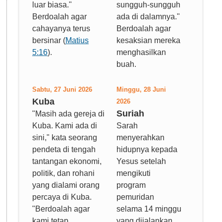
luar biasa."
sungguh-sungguh
Berdoalah agar
ada di dalamnya."
cahayanya terus
Berdoalah agar
bersinar (
Matius
kesaksian mereka
5:16
).
menghasilkan
buah.
Sabtu, 27 Juni 2026
Minggu, 28 Juni
Kuba
2026
Suriah
"Masih ada gereja di
Kuba. Kami ada di
Sarah
sini," kata seorang
menyerahkan
pendeta di tengah
hidupnya kepada
tantangan ekonomi,
Yesus setelah
politik, dan rohani
mengikuti
yang dialami orang
program
percaya di Kuba.
pemuridan
"Berdoalah agar
selama 14 minggu
kami tetap
yang dijalankan