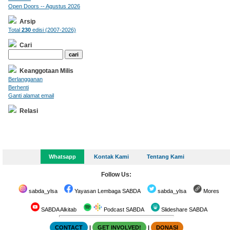
Open Doors -- Agustus 2026
Arsip
Total
230
edisi (2007-2026)
Cari
Keanggotaan Milis
Berlangganan
Berhenti
Ganti alamat email
Relasi
Whatsapp
Kontak Kami
Tentang Kami
Follow Us:
sabda_ylsa
Yayasan Lembaga SABDA
sabda_ylsa
Mores
SABDA Alkitab
Podcast SABDA
Slideshare SABDA
CONTACT
|
GET INVOLVED!
|
DONASI