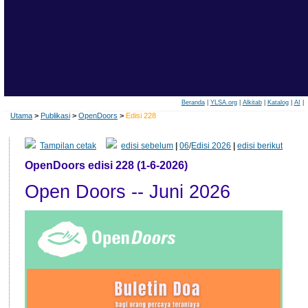
Beranda
|
YLSA.org
|
Alkitab
|
Katalog
|
AI
|
Utama
>
Publikasi
>
OpenDoors
>
Edisi 228
Tampilan cetak
edisi sebelum
|
06
/
Edisi 2026
|
edisi berikut
OpenDoors edisi 228 (1-6-2026)
Open Doors -- Juni 2026