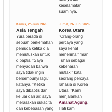
keselamatan
suaminya.
Kamis, 25 Juni 2026
Jumat, 26 Juni 2026
Asia Tengah
Korea Utara
Yura berada di
"Orang-orang
sebuah perkemahan
percaya yang
pemuda ketika dia
saya kenal
memutuskan untuk
menerima firman
dibaptis. "Saya
Tuhan sebagai
menyadari bahwa
kebenaran
saya tidak ingin
mutlak," kata
bersembunyi lagi,"
seorang percaya
katanya. "Ketika
rahasia di Korea
saya dibaptis dan
Utara. "Kami
keluar dari air, saya
menjalankan
merasakan sukacita
Amanat Agung
.
dan kebebasan yang
Hati kami