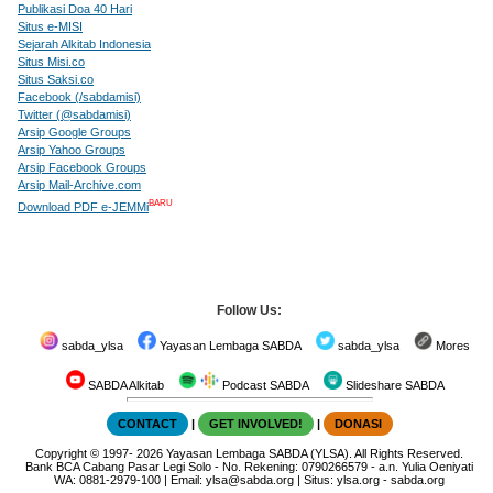
Publikasi Doa 40 Hari
Situs e-MISI
Sejarah Alkitab Indonesia
Situs Misi.co
Situs Saksi.co
Facebook (/sabdamisi)
Twitter (@sabdamisi)
Arsip Google Groups
Arsip Yahoo Groups
Arsip Facebook Groups
Arsip Mail-Archive.com
BARU
Download PDF e-JEMMi
Follow Us:
sabda_ylsa
Yayasan Lembaga SABDA
sabda_ylsa
Mores
SABDA Alkitab
Podcast SABDA
Slideshare SABDA
CONTACT
|
GET INVOLVED!
|
DONASI
Copyright
© 1997-
2026
Yayasan Lembaga SABDA (YLSA).
All Rights Reserved.
Bank BCA Cabang Pasar Legi Solo - No. Rekening: 0790266579 - a.n. Yulia Oeniyati
WA:
0881-2979-100
| Email:
ylsa@sabda.org
| Situs:
ylsa.org
-
sabda.org