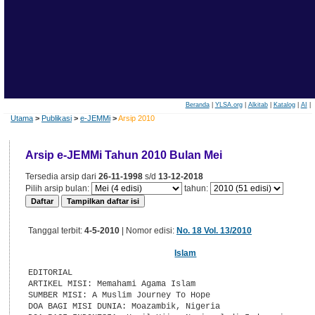
Beranda
|
YLSA.org
|
Alkitab
|
Katalog
|
AI
|
Utama
>
Publikasi
>
e-JEMMi
>
Arsip 2010
Arsip e-JEMMi Tahun 2010 Bulan Mei
Tersedia arsip dari
26-11-1998
s/d
13-12-2018
Pilih arsip bulan:
tahun:
Edisi
Tanggal terbit:
4-5-2010
| Nomor edisi:
No. 18 Vol. 13/2010
Islam
EDITORIAL

ARTIKEL MISI: Memahami Agama Islam

SUMBER MISI: A Muslim Journey To Hope

DOA BAGI MISI DUNIA: Moazambik, Nigeria
