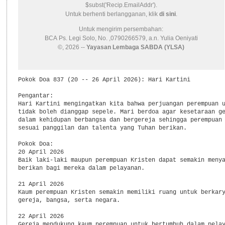
$subst('Recip.EmailAddr').
Untuk berhenti berlangganan, klik
di sini
.
Untuk mengirim persembahan:
BCA Ps. Legi Solo, No. ,0790266579, a.n. Yulia Oeniyati
©, 2026 --
Yayasan Lembaga SABDA (YLSA)
Pokok Doa 837 (20 -- 26 April 2026): Hari Kartini

Pengantar:

Hari Kartini mengingatkan kita bahwa perjuangan perempuan u
tidak boleh dianggap sepele. Mari berdoa agar kesetaraan ge
dalam kehidupan berbangsa dan bergereja sehingga perempuan 
sesuai panggilan dan talenta yang Tuhan berikan.

Pokok Doa:

20 April 2026

Baik laki-laki maupun perempuan Kristen dapat semakin menya
berikan bagi mereka dalam pelayanan.

21 April 2026

Kaum perempuan Kristen semakin memiliki ruang untuk berkary
gereja, bangsa, serta negara.

22 April 2026

Gereja mendukung kaum perempuan untuk bertumbuh dalam pelay