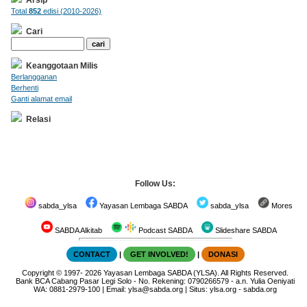
Total
852
edisi (2010-2026)
Cari
Keanggotaan Milis
Berlangganan
Berhenti
Ganti alamat email
Relasi
Follow Us:
sabda_ylsa
Yayasan Lembaga SABDA
sabda_ylsa
Mores
SABDA Alkitab
Podcast SABDA
Slideshare SABDA
CONTACT
|
GET INVOLVED!
|
DONASI
Copyright
© 1997-
2026
Yayasan Lembaga SABDA (YLSA).
All Rights Reserved.
Bank BCA Cabang Pasar Legi Solo - No. Rekening: 0790266579 - a.n. Yulia Oeniyati
WA:
0881-2979-100
| Email:
ylsa@sabda.org
| Situs:
ylsa.org
-
sabda.org