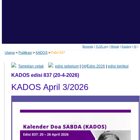
Beranda
|
YLSA.org
|
Alkitab
|
Katalog
|
AI
|
Utama
>
Publikasi
>
KADOS
>
Edisi 837
Tampilan cetak
edisi sebelum
|
04
/
Edisi 2026
|
edisi berikut
KADOS edisi 837 (20-4-2026)
KADOS April 3/2026