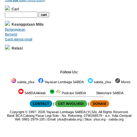
Cari
Keanggotaan Milis
Berlangganan
Berhenti
Ganti alamat email
Relasi
Follow Us:
sabda_ylsa
Yayasan Lembaga SABDA
sabda_ylsa
Mores
SABDA Alkitab
Podcast SABDA
Slideshare SABDA
CONTACT
|
GET INVOLVED!
|
DONASI
Copyright
© 1997-
2026
Yayasan Lembaga SABDA (YLSA).
All Rights Reserved.
Bank BCA Cabang Pasar Legi Solo - No. Rekening: 0790266579 - a.n. Yulia Oeniyati
WA:
0881-2979-100
| Email:
ylsa@sabda.org
| Situs:
ylsa.org
-
sabda.org