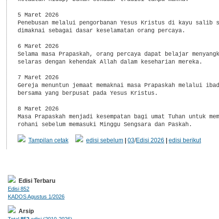
5 Maret 2026

Penebusan melalui pengorbanan Yesus Kristus di kayu salib s
dimaknai sebagai dasar keselamatan orang percaya.

6 Maret 2026

Selama masa Prapaskah, orang percaya dapat belajar menyangk
selaras dengan kehendak Allah dalam keseharian mereka.

7 Maret 2026

Gereja menuntun jemaat memaknai masa Prapaskah melalui ibad
bersama yang berpusat pada Yesus Kristus.

8 Maret 2026

Masa Prapaskah menjadi kesempatan bagi umat Tuhan untuk mem
Tampilan cetak
edisi sebelum
|
03
/
Edisi 2026
|
edisi berikut
Edisi Terbaru
Edisi 852
KADOS Agustus 1/2026
Arsip
Total
852
edisi (2010-2026)