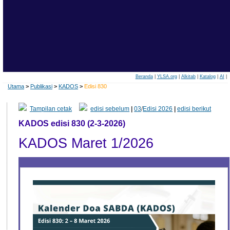
Beranda
|
YLSA.org
|
Alkitab
|
Katalog
|
AI
|
Utama
>
Publikasi
>
KADOS
>
Edisi 830
Tampilan cetak
edisi sebelum
|
03
/
Edisi 2026
|
edisi berikut
KADOS edisi 830 (2-3-2026)
KADOS Maret 1/2026