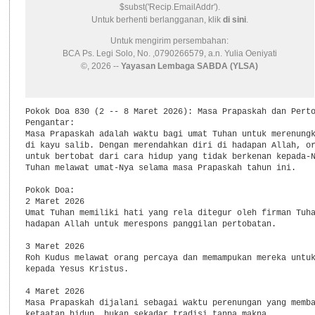
$subst('Recip.EmailAddr').
Untuk berhenti berlangganan, klik
di sini
.
Untuk mengirim persembahan:
BCA Ps. Legi Solo, No. ,0790266579, a.n. Yulia Oeniyati
©, 2026 --
Yayasan Lembaga SABDA (YLSA)
Pokok Doa 830 (2 -- 8 Maret 2026): Masa Prapaskah dan Perto
Pengantar:

Masa Prapaskah adalah waktu bagi umat Tuhan untuk merenungk
di kayu salib. Dengan merendahkan diri di hadapan Allah, or
untuk bertobat dari cara hidup yang tidak berkenan kepada-N
Tuhan melawat umat-Nya selama masa Prapaskah tahun ini.

Pokok Doa:

2 Maret 2026

Umat Tuhan memiliki hati yang rela ditegur oleh firman Tuha
hadapan Allah untuk merespons panggilan pertobatan.

3 Maret 2026

Roh Kudus melawat orang percaya dan memampukan mereka untuk
kepada Yesus Kristus.

4 Maret 2026

Masa Prapaskah dijalani sebagai waktu perenungan yang memba
ketaatan hidup, bukan sekadar tradisi tanpa makna.
