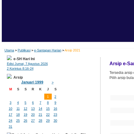
Utama
>
Publikasi
>
e-Santapan Harian
>
Arsip 2021
e-SH Hari Ini
Arsip e-S
Edisi Jumat, 7 Agustus 2026
2 Korintus 8:16-24
Tersedia arsip
Arsip
Pilih arsip bul
Januari 1999
>
Ta
M
S
S
R
K
J
S
1
2
3
4
5
6
7
8
9
10
11
12
13
14
15
16
17
18
19
20
21
22
23
24
25
26
27
28
29
30
31