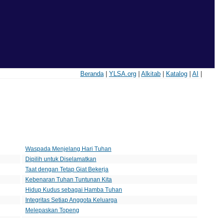
Beranda
|
YLSA.org
|
Alkitab
|
Katalog
|
AI
|
Judul
Waspada Menjelang Hari Tuhan
Dipilih untuk Diselamatkan
Taat dengan Tetap Giat Bekerja
Kebenaran Tuhan Tuntunan Kita
Hidup Kudus sebagai Hamba Tuhan
Integritas Setiap Anggota Keluarga
Melepaskan Topeng