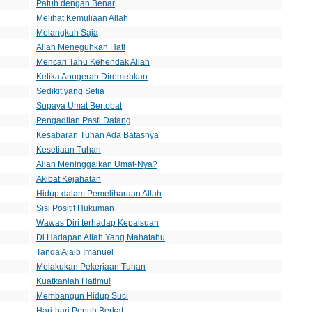
Patuh dengan Benar
Melihat Kemuliaan Allah
Melangkah Saja
Allah Meneguhkan Hati
Mencari Tahu Kehendak Allah
Ketika Anugerah Diremehkan
Sedikit yang Setia
Supaya Umat Bertobat
Pengadilan Pasti Datang
Kesabaran Tuhan Ada Batasnya
Kesetiaan Tuhan
Allah Meninggalkan Umat-Nya?
Akibat Kejahatan
Hidup dalam Pemeliharaan Allah
Sisi Positif Hukuman
Wawas Diri terhadap Kepalsuan
Di Hadapan Allah Yang Mahatahu
Tanda Ajaib Imanuel
Melakukan Pekerjaan Tuhan
Kuatkanlah Hatimu!
Membangun Hidup Suci
Hari-hari Penuh Berkat