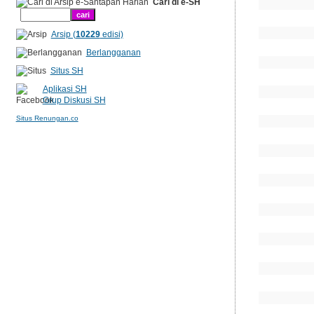
Cari di e-SH
Arsip (
10229
edisi)
Berlangganan
Situs SH
Aplikasi SH
Grup Diskusi SH
Situs Renungan.co