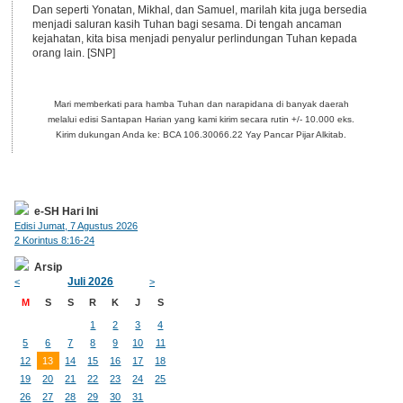
Dan seperti Yonatan, Mikhal, dan Samuel, marilah kita juga bersedia
menjadi saluran kasih Tuhan bagi sesama. Di tengah ancaman
kejahatan, kita bisa menjadi penyalur perlindungan Tuhan kepada
orang lain. [SNP]
Mari memberkati para hamba Tuhan dan narapidana di banyak daerah
melalui edisi Santapan Harian yang kami kirim secara rutin +/- 10.000 eks.
Kirim dukungan Anda ke: BCA 106.30066.22 Yay Pancar Pijar Alkitab.
e-SH Hari Ini
Edisi Jumat, 7 Agustus 2026
2 Korintus 8:16-24
Arsip
Juli 2026
<
>
M
S
S
R
K
J
S
1
2
3
4
5
6
7
8
9
10
11
12
13
14
15
16
17
18
19
20
21
22
23
24
25
26
27
28
29
30
31