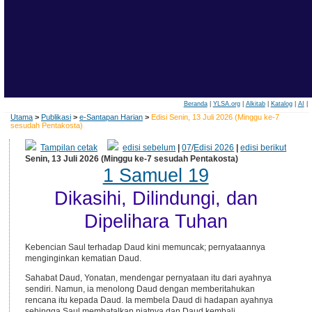
Beranda
|
YLSA.org
|
Alkitab
|
Katalog
|
AI
|
Utama
>
Publikasi
>
e-Santapan Harian
>
Edisi Senin, 13 Juli 2026 (Minggu ke-7
sesudah Pentakosta)
Tampilan cetak
edisi sebelum
|
07
/
Edisi 2026
|
edisi berikut
Senin, 13 Juli 2026 (Minggu ke-7 sesudah Pentakosta)
1 Samuel 19
Dikasihi, Dilindungi, dan
Dipelihara Tuhan
Kebencian Saul terhadap Daud kini memuncak; pernyataannya
menginginkan kematian Daud.
Sahabat Daud, Yonatan, mendengar pernyataan itu dari ayahnya
sendiri. Namun, ia menolong Daud dengan memberitahukan
rencana itu kepada Daud. Ia membela Daud di hadapan ayahnya
sehingga Saul membatalkan niatnya dan Daud kembali