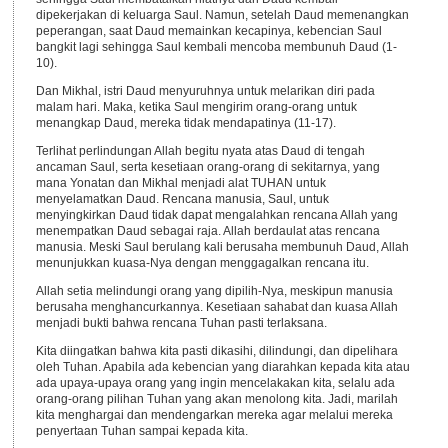
dipekerjakan di keluarga Saul. Namun, setelah Daud memenangkan
peperangan, saat Daud memainkan kecapinya, kebencian Saul
bangkit lagi sehingga Saul kembali mencoba membunuh Daud (1-
10).
Dan Mikhal, istri Daud menyuruhnya untuk melarikan diri pada
malam hari. Maka, ketika Saul mengirim orang-orang untuk
menangkap Daud, mereka tidak mendapatinya (11-17).
Terlihat perlindungan Allah begitu nyata atas Daud di tengah
ancaman Saul, serta kesetiaan orang-orang di sekitarnya, yang
mana Yonatan dan Mikhal menjadi alat TUHAN untuk
menyelamatkan Daud. Rencana manusia, Saul, untuk
menyingkirkan Daud tidak dapat mengalahkan rencana Allah yang
menempatkan Daud sebagai raja. Allah berdaulat atas rencana
manusia. Meski Saul berulang kali berusaha membunuh Daud, Allah
menunjukkan kuasa-Nya dengan menggagalkan rencana itu.
Allah setia melindungi orang yang dipilih-Nya, meskipun manusia
berusaha menghancurkannya. Kesetiaan sahabat dan kuasa Allah
menjadi bukti bahwa rencana Tuhan pasti terlaksana.
Kita diingatkan bahwa kita pasti dikasihi, dilindungi, dan dipelihara
oleh Tuhan. Apabila ada kebencian yang diarahkan kepada kita atau
ada upaya-upaya orang yang ingin mencelakakan kita, selalu ada
orang-orang pilihan Tuhan yang akan menolong kita. Jadi, marilah
kita menghargai dan mendengarkan mereka agar melalui mereka
penyertaan Tuhan sampai kepada kita.