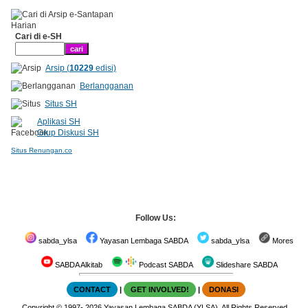
Cari di e-SH
Arsip (
10229
edisi)
Berlangganan
Situs SH
Aplikasi SH
Grup Diskusi SH
Situs Renungan.co
Follow Us:
sabda_ylsa
Yayasan Lembaga SABDA
sabda_ylsa
Mores
SABDA Alkitab
Podcast SABDA
Slideshare SABDA
CONTACT
|
GET INVOLVED!
|
DONASI
Copyright
© 1997-
2026
Yayasan Lembaga SABDA (YLSA).
All Rights Reserved.