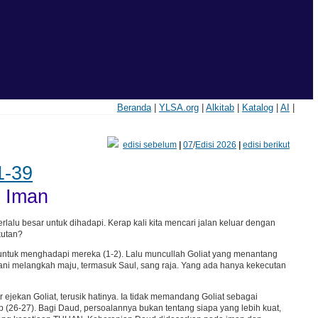
Beranda
|
YLSA.org
|
Alkitab
|
Katalog
|
AI
|
edisi sebelum
|
07
/
Edisi 2026
|
edisi berikut
1-39
i Iman
lalu besar untuk dihadapi. Kerap kali kita mencari jalan keluar dengan
kutan?
 untuk menghadapi mereka (1-2). Lalu muncullah Goliat yang menantang
erani melangkah maju, termasuk Saul, sang raja. Yang ada hanya kekecutan
kan Goliat, terusik hatinya. Ia tidak memandang Goliat sebagai
 (26-27). Bagi Daud, persoalannya bukan tentang siapa yang lebih kuat,