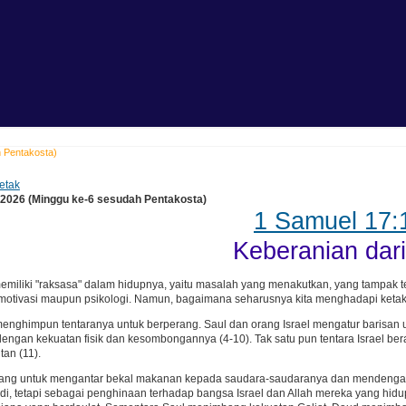
h Pentakosta)
etak
i 2026 (Minggu ke-6 sesudah Pentakosta)
1 Samuel 17:
Keberanian dar
emiliki "raksasa" dalam hidupnya, yaitu masalah yang menakutkan, yang tampak ter
 motivasi maupun psikologi. Namun, bagaimana seharusnya kita menghadapi keta
 menghimpun tentaranya untuk berperang. Saul dan orang Israel mengatur barisan
 dengan kekuatan fisik dan kesombongannya (4-10). Tak satu pun tentara Israel b
tan (11).
ang untuk mengantar bekal makanan kepada saudara-saudaranya dan mendengar eje
i, tetapi sebagai penghinaan terhadap bangsa Israel dan Allah mereka yang hidup