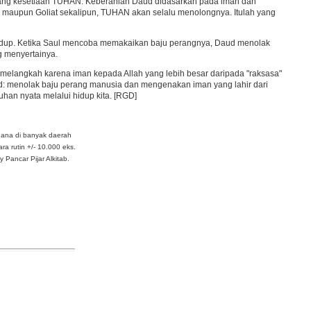
bang kesetiaan TUHAN. Keberanian Daud didasarkan pada iman dan
 maupun Goliat sekalipun, TUHAN akan selalu menolongnya. Itulah yang
hidup. Ketika Saul mencoba memakaikan baju perangnya, Daud menolak
g menyertainya.
ap melangkah karena iman kepada Allah yang lebih besar daripada "raksasa"
ud: menolak baju perang manusia dan mengenakan iman yang lahir dari
han nyata melalui hidup kita. [RGD]
dana di banyak daerah
ra rutin +/- 10.000 eks.
Pancar Pijar Alkitab.