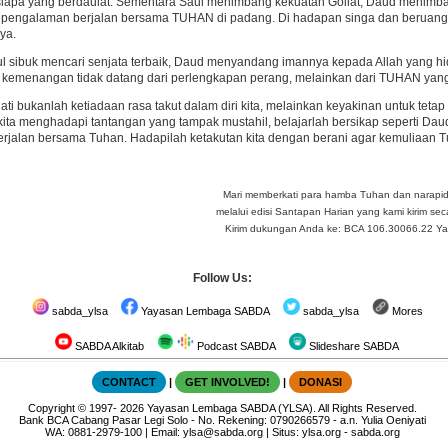
g siapa yang berdaulat. Sementara Saul menimbang kekuatan Goliat, Daud menim
ri pengalaman berjalan bersama TUHAN di padang. Di hadapan singa dan beruang
ya.
l sibuk mencari senjata terbaik, Daud menyandang imannya kepada Allah yang 
, kemenangan tidak datang dari perlengkapan perang, melainkan dari TUHAN yan
ati bukanlah ketiadaan rasa takut dalam diri kita, melainkan keyakinan untuk tet
kita menghadapi tantangan yang tampak mustahil, belajarlah bersikap seperti Da
jalan bersama Tuhan. Hadapilah ketakutan kita dengan berani agar kemuliaan Tu
Mari memberkati para hamba Tuhan dan narapi
melalui edisi Santapan Harian yang kami kirim seca
Kirim dukungan Anda ke: BCA 106.30066.22 Yay 
Follow Us:
sabda_ylsa
Yayasan Lembaga SABDA
sabda_ylsa
Mores
SABDA Alkitab
Podcast SABDA
Slideshare SABDA
CONTACT
|
GET INVOLVED!
|
DONASI
Copyright
© 1997-
2026
Yayasan Lembaga SABDA (YLSA).
All Rights Reserved.
Bank BCA Cabang Pasar Legi Solo - No. Rekening: 0790266579 - a.n. Yulia Oeniyati
WA:
0881-2979-100
| Email:
ylsa@sabda.org
| Situs:
ylsa.org
-
sabda.org