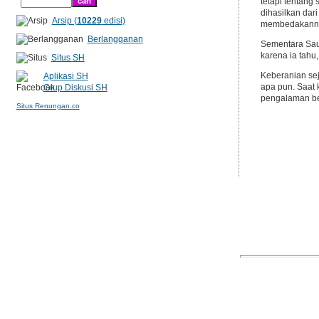
tetapi tentan
dihasilkan da
Arsip (
10229
edisi)
membedakann
Berlangganan
Sementara Sau
karena ia tahu
Situs SH
Keberanian sej
Aplikasi SH
apa pun. Saat 
Grup Diskusi SH
pengalaman ber
Situs Renungan.co