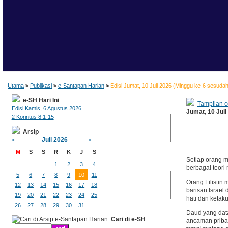
Utama
>
Publikasi
>
e-Santapan Harian
>
Edisi Jumat, 10 Juli 2026 (Minggu ke-6 sesuda
e-SH Hari Ini
Tampilan c
Edisi Kamis, 6 Agustus 2026
Jumat, 10 Jul
2 Korintus 8:1-15
Arsip
Juli 2026
<
>
M
S
S
R
K
J
S
Setiap orang m
1
2
3
4
berbagai teori
5
6
7
8
9
10
11
Orang Filistin
12
13
14
15
16
17
18
barisan Israel
19
20
21
22
23
24
25
hati dan ketaku
26
27
28
29
30
31
Daud yang dat
Cari di e-SH
ancaman pribad