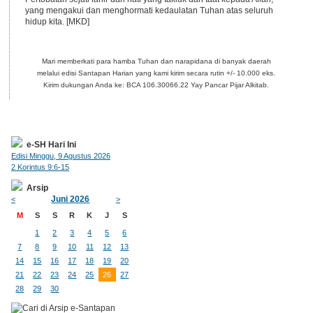
yang mengakui dan menghormati kedaulatan Tuhan atas seluruh
hidup kita. [MKD]
Mari memberkati para hamba Tuhan dan narapidana di banyak daerah
melalui edisi Santapan Harian yang kami kirim secara rutin +/- 10.000 eks.
Kirim dukungan Anda ke: BCA 106.30066.22 Yay Pancar Pijar Alkitab.
e-SH Hari Ini
Edisi Minggu, 9 Agustus 2026
2 Korintus 9:6-15
Arsip
Juni 2026
<
>
M
S
S
R
K
J
S
1
2
3
4
5
6
7
8
9
10
11
12
13
14
15
16
17
18
19
20
21
22
23
24
25
26
27
28
29
30