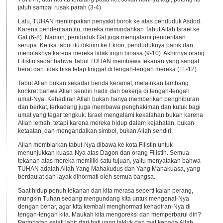
jatuh sampai rusak parah (3-4).
Lalu, TUHAN menimpakan penyakit borok ke atas penduduk Asdod.
Karena penderitaan itu, mereka memindahkan Tabut Allah Israel ke
Gat (6-8). Namun, penduduk Gat juga mengalami penderitaan
serupa. Ketika tabut itu dikirim ke Ekron, penduduknya panik dan
menolaknya karena mereka tidak ingin binasa (9-10). Akhirnya orang
Filistin sadar bahwa Tabut TUHAN membawa tekanan yang sangat
berat dan tidak bisa tetap tinggal di tengah-tengah mereka (11-12).
Tabut Allah bukan sekadar benda keramat, melainkan lambang
konkret bahwa Allah sendiri hadir dan bekerja di tengah-tengah
umat-Nya. Kehadiran Allah bukan hanya memberikan penghiburan
dan berkat, terkadang juga membawa penghakiman dan kutuk bagi
umat yang tegar tengkuk. Israel mengalami kekalahan bukan karena
Allah lemah, tetapi karena mereka hidup dalam kejahatan, bukan
ketaatan, dan mengandalkan simbol, bukan Allah sendiri.
Allah membiarkan tabut-Nya dibawa ke kota Filistin untuk
menunjukkan kuasa-Nya atas Dagon dan orang Filistin. Semua
tekanan atas mereka memiliki satu tujuan, yaitu menyatakan bahwa
TUHAN adalah Allah Yang Mahakudus dan Yang Mahakuasa, yang
berdaulat dan layak dihormati oleh semua bangsa.
Saat hidup penuh tekanan dan kita merasa seperti kalah perang,
mungkin Tuhan sedang mengundang kita untuk mengenal-Nya
dengan benar, agar kita kembali menghormati kehadiran-Nya di
tengah-tengah kita. Maukah kita mengoreksi dan memperbarui diri?
Pertobatan sejati lahir dari hati yang takluk dan taat kepada Allah,