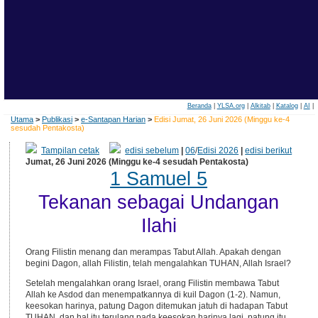
Beranda
|
YLSA.org
|
Alkitab
|
Katalog
|
AI
|
Utama
>
Publikasi
>
e-Santapan Harian
>
Edisi Jumat, 26 Juni 2026 (Minggu ke-4
sesudah Pentakosta)
Tampilan cetak
edisi sebelum
|
06
/
Edisi 2026
|
edisi berikut
Jumat, 26 Juni 2026 (Minggu ke-4 sesudah Pentakosta)
1 Samuel 5
Tekanan sebagai Undangan
Ilahi
Orang Filistin menang dan merampas Tabut Allah. Apakah dengan
begini Dagon, allah Filistin, telah mengalahkan TUHAN, Allah Israel?
Setelah mengalahkan orang Israel, orang Filistin membawa Tabut
Allah ke Asdod dan menempatkannya di kuil Dagon (1-2). Namun,
keesokan harinya, patung Dagon ditemukan jatuh di hadapan Tabut
TUHAN, dan hal itu terulang pada keesokan harinya lagi, patung itu