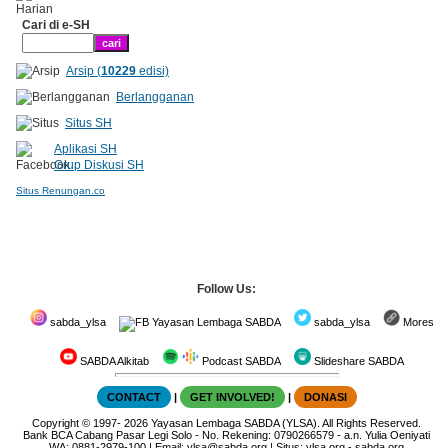
Cari di e-SH
Arsip (
10229
edisi)
Berlangganan
Situs SH
Aplikasi SH
Grup Diskusi SH
Situs Renungan.co
Follow Us:
sabda_ylsa
Yayasan Lembaga SABDA
sabda_ylsa
Mores
SABDA Alkitab
Podcast SABDA
Slideshare SABDA
CONTACT
|
GET INVOLVED!
|
DONASI
Copyright
© 1997-
2026
Yayasan Lembaga SABDA (YLSA).
All Rights Reserved.
Bank BCA Cabang Pasar Legi Solo - No. Rekening: 0790266579 - a.n. Yulia Oeniyati
WA:
0881-2979-100
| Email:
ylsa@sabda.org
| Situs:
ylsa.org
-
sabda.org