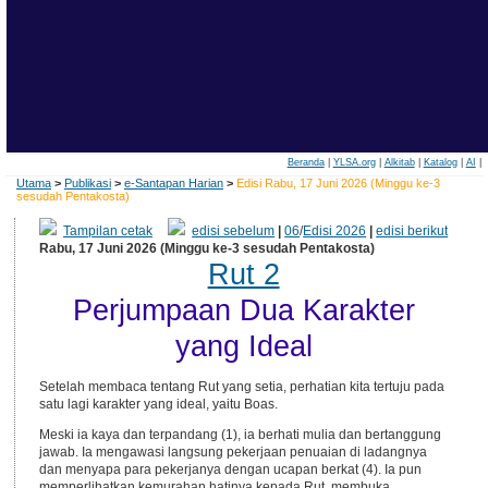
Beranda
|
YLSA.org
|
Alkitab
|
Katalog
|
AI
|
Utama
>
Publikasi
>
e-Santapan Harian
>
Edisi Rabu, 17 Juni 2026 (Minggu ke-3
sesudah Pentakosta)
Tampilan cetak
edisi sebelum
|
06
/
Edisi 2026
|
edisi berikut
Rabu, 17 Juni 2026 (Minggu ke-3 sesudah Pentakosta)
Rut 2
Perjumpaan Dua Karakter
yang Ideal
Setelah membaca tentang Rut yang setia, perhatian kita tertuju pada
satu lagi karakter yang ideal, yaitu Boas.
Meski ia kaya dan terpandang (1), ia berhati mulia dan bertanggung
jawab. Ia mengawasi langsung pekerjaan penuaian di ladangnya
dan menyapa para pekerjanya dengan ucapan berkat (4). Ia pun
memperlihatkan kemurahan hatinya kepada Rut, membuka