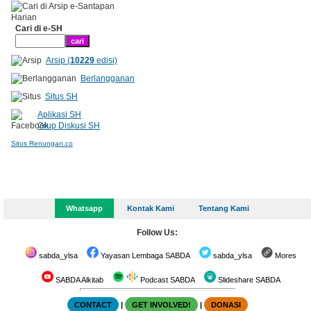
Cari di e-SH
Arsip (
10229
edisi)
Berlangganan
Situs SH
Aplikasi SH
Grup Diskusi SH
Situs Renungan.co
Whatsapp
Kontak Kami
Tentang Kami
Follow Us:
sabda_ylsa
Yayasan Lembaga SABDA
sabda_ylsa
Mores
SABDA Alkitab
Podcast SABDA
Slideshare SABDA
CONTACT
|
GET INVOLVED!
|
DONASI