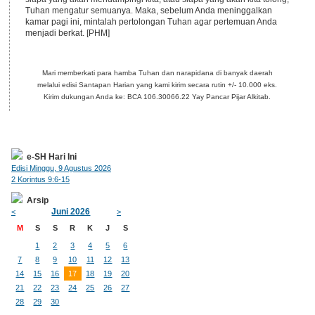
Tuhan mengatur semuanya. Maka, sebelum Anda meninggalkan
kamar pagi ini, mintalah pertolongan Tuhan agar pertemuan Anda
menjadi berkat. [PHM]
Mari memberkati para hamba Tuhan dan narapidana di banyak daerah
melalui edisi Santapan Harian yang kami kirim secara rutin +/- 10.000 eks.
Kirim dukungan Anda ke: BCA 106.30066.22 Yay Pancar Pijar Alkitab.
e-SH Hari Ini
Edisi Minggu, 9 Agustus 2026
2 Korintus 9:6-15
Arsip
Juni 2026
<
>
M
S
S
R
K
J
S
1
2
3
4
5
6
7
8
9
10
11
12
13
14
15
16
17
18
19
20
21
22
23
24
25
26
27
28
29
30