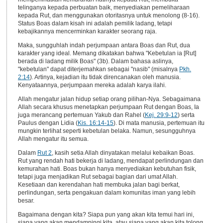
telinganya kepada perbuatan baik, menyediakan pemeliharaan
kepada Rut, dan menggunakan otoritasnya untuk menolong (8-16).
Status Boas dalam kisah ini adalah pemilik ladang, tetapi
kebajikannya mencerminkan karakter seorang raja.
Maka, sungguhlah indah perjumpaan antara Boas dan Rut, dua
karakter yang ideal. Memang dikatakan bahwa "Kebetulan ia [Rut]
berada di ladang milik Boas" (3b). Dalam bahasa aslinya,
"kebetulan" dapat diterjemahkan sebagai "nasib" (misalnya
Pkh.
2:14
). Artinya, kejadian itu tidak direncanakan oleh manusia.
Kenyataannya, perjumpaan mereka adalah karya ilahi.
Allah mengatur jalan hidup setiap orang pilihan-Nya. Sebagaimana
Allah secara khusus menetapkan perjumpaan Rut dengan Boas, Ia
juga merancang pertemuan Yakub dan Rahel (
Kej. 29:9-12
) serta
Paulus dengan Lidia (
Kis. 16:14-15
). Di mata manusia, pertemuan itu
mungkin terlihat seperti kebetulan belaka. Namun, sesungguhnya
Allah mengatur itu semua.
Dalam
Rut 2
, kasih setia Allah dinyatakan melalui kebaikan Boas.
Rut yang rendah hati bekerja di ladang, mendapat perlindungan dan
kemurahan hati. Boas bukan hanya menyediakan kebutuhan fisik,
tetapi juga menjadikan Rut sebagai bagian dari umat Allah.
Kesetiaan dan kerendahan hati membuka jalan bagi berkat,
perlindungan, serta pengakuan dalam komunitas iman yang lebih
besar.
Bagaimana dengan kita? Siapa pun yang akan kita temui hari ini,
siapa yang akan mendampingi kita, atau siapa yang akan kita tolong,