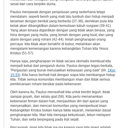
sesat dan cara berpikir dunia.
Paulus menjawab dengan penjelasan yang sederhana tetapi
mendalam: seperti benih yang mati lalu tumbuh dan hidup menjadi
tanaman dengan bentuk yang berbeda (37-38), demikian pula kita
kelak akan dibangkitkan dalam kemuliaan tubuh surgawi (39-41).
Yang akan binasa digantikan dengan yang tidak akan binasa, yang
hina dengan yang mulia, yang lemah dengan yang kuat, dan yang
alami dengan yang rohani (42-44). Inilah pengharapan orang
percaya: kita tidak akan berakhir di kubur, melainkan akan
mengalami kemenangan karena kebangkitan Tuhan kita Yesus
Kristus (51-57).
Hanya saja, pengharapan ini tidak secara otomatis membuat kita
menjadi kebal dari pengaruh dunia. Paulus dengan tegas berkata,
"Pergaulan yang buruk merusakkan kebiasaan yang baik" (lih.
1Kor.
15:33
). Kita harus berhati-hati dengan siapa kita membangun hidup
kita. Tidak semua komunitas membangun iman dan tidak semua
pembicaraan rohani berakar pada kebenaran.
Oleh karena itu, Paulus menasihati kita untuk berdiri teguh, tidak
sampai goyah, dan selalu giat (58). Kita perlu menanamkan
kebenaran firman dalam hati, menjauhkan diri dari ajaran yang
menyesatkan, dan mencari komunitas yang memperkuat iman.
Kebangkitan Kristus bukan hanya fakta sejarah, melainkan dasar
pengharapan kita. Mari kita menjaga kekudusan, tekun melayani
Tuhan, dan setia berpegang pada Injil sejati.
Percayalah, iman kita tidak sia-sia karena yang kita imani adalah