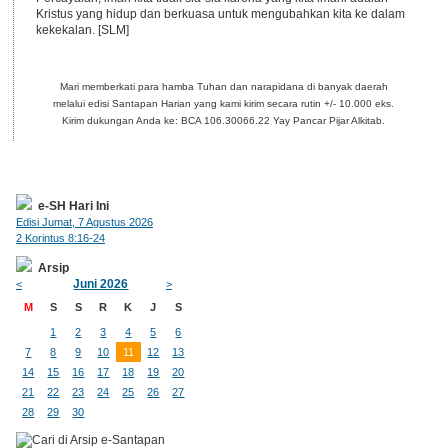
Kristus yang hidup dan berkuasa untuk mengubahkan kita ke dalam
kekekalan. [SLM]
Mari memberkati para hamba Tuhan dan narapidana di banyak daerah
melalui edisi Santapan Harian yang kami kirim secara rutin +/- 10.000 eks.
Kirim dukungan Anda ke: BCA 106.30066.22 Yay Pancar Pijar Alkitab.
e-SH Hari Ini
Edisi Jumat, 7 Agustus 2026
2 Korintus 8:16-24
Arsip
Juni 2026
<
>
M
S
S
R
K
J
S
1
2
3
4
5
6
7
8
9
10
11
12
13
14
15
16
17
18
19
20
21
22
23
24
25
26
27
28
29
30