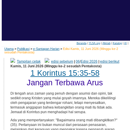
Beranda
|
YLSA.org
|
Alkitab
|
Katalog
|
AI
|
Utama
>
Publikasi
>
e-Santapan Harian
>
Edisi Kamis, 11 Juni 2026 (Minggu ke-2
sesudah Pentakosta)
Tampilan cetak
edisi sebelum
|
06
/
Edisi 2026
|
edisi berikut
Kamis, 11 Juni 2026 (Minggu ke-2 sesudah Pentakosta)
1 Korintus 15:35-58
Jangan Terbawa Arus
Di tengah arus zaman yang penuh dengan asumsi dan opini, tak
sedikit orang Kristen yang mulai goyah imannya. Mereka dikelilingi
oleh pengajaran yang terdengar rohani, tetapi menyesatkan,
termasuk anggapan bahwa kebangkitan orang mati itu tidak ada.
Jemaat di Korintus pun menghadapi hal serupa.
Ada yang mempertanyakan: "Bagaimana orang mati dibangkitkan?"
(35). Pertanyaan ini bukan muncul dari perasaan penasaran,
melainkan dari keraguan yang mengakar karena pengaruh ajaran