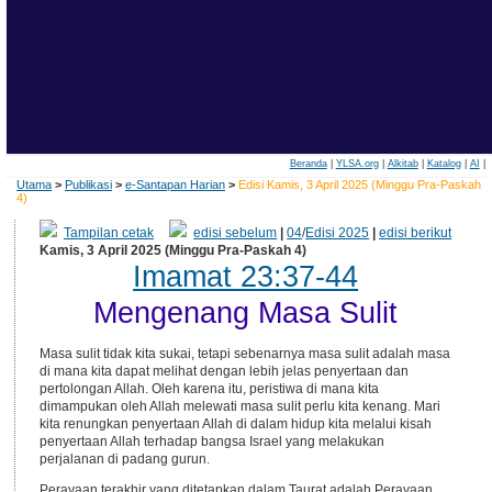
Beranda
|
YLSA.org
|
Alkitab
|
Katalog
|
AI
|
Utama
>
Publikasi
>
e-Santapan Harian
>
Edisi Kamis, 3 April 2025 (Minggu Pra-Paskah
4)
Tampilan cetak
edisi sebelum
|
04
/
Edisi 2025
|
edisi berikut
Kamis, 3 April 2025 (Minggu Pra-Paskah 4)
Imamat 23:37-44
Mengenang Masa Sulit
Masa sulit tidak kita sukai, tetapi sebenarnya masa sulit adalah masa
di mana kita dapat melihat dengan lebih jelas penyertaan dan
pertolongan Allah. Oleh karena itu, peristiwa di mana kita
dimampukan oleh Allah melewati masa sulit perlu kita kenang. Mari
kita renungkan penyertaan Allah di dalam hidup kita melalui kisah
penyertaan Allah terhadap bangsa Israel yang melakukan
perjalanan di padang gurun.
Perayaan terakhir yang ditetapkan dalam Taurat adalah Perayaan