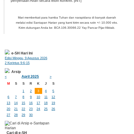
penyertaan Allah secara lebih konkret. [INT]
Mari memberkati para hamba Tuhan dan narapidana di banyak daerah
melalui edisi Santapan Harian yang kami kirim secara rutin +/- 10.000 eks.
Kirim dukungan Anda ke: BCA 106.30066.22 Yay Pancar Pijar Alkitab.
e-SH Hari Ini
Edisi Minggu, 9 Agustus 2026
2 Korintus 9:6-15
Arsip
April 2025
<
>
M
S
S
R
K
J
S
1
2
3
4
5
6
7
8
9
10
11
12
13
14
15
16
17
18
19
20
21
22
23
24
25
26
27
28
29
30
Cari di e-SH