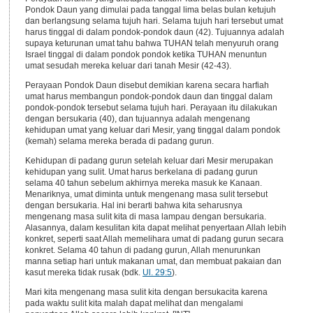
Pondok Daun yang dimulai pada tanggal lima belas bulan ketujuh
dan berlangsung selama tujuh hari. Selama tujuh hari tersebut umat
harus tinggal di dalam pondok-pondok daun (42). Tujuannya adalah
supaya keturunan umat tahu bahwa TUHAN telah menyuruh orang
Israel tinggal di dalam pondok pondok ketika TUHAN menuntun
umat sesudah mereka keluar dari tanah Mesir (42-43).
Perayaan Pondok Daun disebut demikian karena secara harfiah
umat harus membangun pondok-pondok daun dan tinggal dalam
pondok-pondok tersebut selama tujuh hari. Perayaan itu dilakukan
dengan bersukaria (40), dan tujuannya adalah mengenang
kehidupan umat yang keluar dari Mesir, yang tinggal dalam pondok
(kemah) selama mereka berada di padang gurun.
Kehidupan di padang gurun setelah keluar dari Mesir merupakan
kehidupan yang sulit. Umat harus berkelana di padang gurun
selama 40 tahun sebelum akhirnya mereka masuk ke Kanaan.
Menariknya, umat diminta untuk mengenang masa sulit tersebut
dengan bersukaria. Hal ini berarti bahwa kita seharusnya
mengenang masa sulit kita di masa lampau dengan bersukaria.
Alasannya, dalam kesulitan kita dapat melihat penyertaan Allah lebih
konkret, seperti saat Allah memelihara umat di padang gurun secara
konkret. Selama 40 tahun di padang gurun, Allah menurunkan
manna setiap hari untuk makanan umat, dan membuat pakaian dan
kasut mereka tidak rusak (bdk.
Ul. 29:5
).
Mari kita mengenang masa sulit kita dengan bersukacita karena
pada waktu sulit kita malah dapat melihat dan mengalami