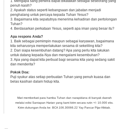
1. Mengapa sang perwira dapat dikatakan sebagai seseorang yang
penuh kasih?
2. Apakah status seperti kebangsaan dan jabatan menjadi
penghalang untuk percaya kepada Tuhan Yesus?
3. Bagaimana kita sepatutnya menerima kehadiran dan pertolongan
Tuhan?
4. Berdasarkan perkataan Yesus, seperti apa iman yang besar itu?
Apa respons Anda?
1. Baik sebagai pemimpin maupun sebagai karyawan, bagaimana
kita seharusnya memperlakukan sesama di sekeliling kita?
2. Dari siapa kesembuhan datang? Apa yang perlu kita lakukan
untuk datang kepada-Nya dan mengalami kesembuhan?
3. Apa yang dapat kita perbuat bagi sesama kita yang sedang sakit
dan menderita?
Pokok Doa:
Puji syukur atas setiap perbuatan Tuhan yang penuh kuasa dan
belas kasihan dalam hidup kita.
Mari memberkati para hamba Tuhan dan narapidana di banyak daerah
melalui edisi Santapan Harian yang kami kirim secara rutin +/- 10.000 eks.
Kirim dukungan Anda ke: BCA 106.30066.22 Yay Pancar Pijar Alkitab.