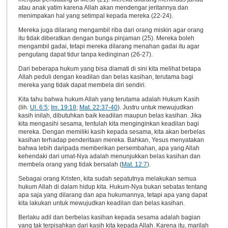
atau anak yatim karena Allah akan mendengar jeritannya dan
menimpakan hal yang setimpal kepada mereka (22-24).
Mereka juga dilarang mengambil riba dari orang miskin agar orang
itu tidak diberatkan dengan bunga pinjaman (25). Mereka boleh
mengambil gadai, tetapi mereka dilarang menahan gadai itu agar
pengutang dapat tidur tanpa kedinginan (26-27).
Dari beberapa hukum yang bisa diamati di sini kita melihat betapa
Allah peduli dengan keadilan dan belas kasihan, terutama bagi
mereka yang tidak dapat membela diri sendiri.
Kita tahu bahwa hukum Allah yang terutama adalah Hukum Kasih
(lih.
Ul. 6:5
;
Im. 19:18
;
Mat. 22:37-40
). Justru untuk mewujudkan
kasih inilah, dibutuhkan baik keadilan maupun belas kasihan. Jika
kita mengasihi sesama, tentulah kita menginginkan keadilan bagi
mereka. Dengan memiliki kasih kepada sesama, kita akan berbelas
kasihan terhadap penderitaan mereka. Bahkan, Yesus menyatakan
bahwa lebih daripada memberikan persembahan, apa yang Allah
kehendaki dari umat-Nya adalah menunjukkan belas kasihan dan
membela orang yang tidak bersalah (
Mat. 12:7
).
Sebagai orang Kristen, kita sudah sepatutnya melakukan semua
hukum Allah di dalam hidup kita. Hukum-Nya bukan sebatas tentang
apa saja yang dilarang dan apa hukumannya, tetapi apa yang dapat
kita lakukan untuk mewujudkan keadilan dan belas kasihan.
Berlaku adil dan berbelas kasihan kepada sesama adalah bagian
yang tak terpisahkan dari kasih kita kepada Allah. Karena itu, marilah