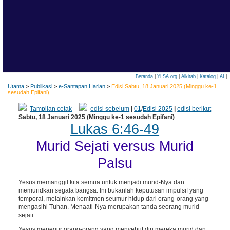
Beranda
|
YLSA.org
|
Alkitab
|
Katalog
|
AI
|
Utama
>
Publikasi
>
e-Santapan Harian
>
Edisi Sabtu, 18 Januari 2025 (Minggu ke-1
sesudah Epifani)
Tampilan cetak
edisi sebelum
|
01
/
Edisi 2025
|
edisi berikut
Sabtu, 18 Januari 2025 (Minggu ke-1 sesudah Epifani)
Lukas 6:46-49
Murid Sejati versus Murid
Palsu
Yesus memanggil kita semua untuk menjadi murid-Nya dan
memuridkan segala bangsa. Ini bukanlah keputusan impulsif yang
temporal, melainkan komitmen seumur hidup dari orang-orang yang
mengasihi Tuhan. Menaati-Nya merupakan tanda seorang murid
sejati.
Yesus menegur orang-orang yang menyebut diri mereka murid dan