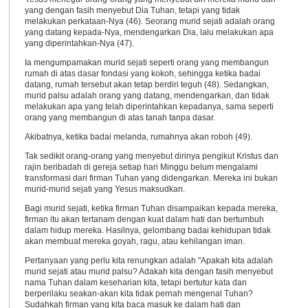
yang dengan fasih menyebut Dia Tuhan, tetapi yang tidak
melakukan perkataan-Nya (46). Seorang murid sejati adalah orang
yang datang kepada-Nya, mendengarkan Dia, lalu melakukan apa
yang diperintahkan-Nya (47).
Ia mengumpamakan murid sejati seperti orang yang membangun
rumah di atas dasar fondasi yang kokoh, sehingga ketika badai
datang, rumah tersebut akan tetap berdiri teguh (48). Sedangkan,
murid palsu adalah orang yang datang, mendengarkan, dan tidak
melakukan apa yang telah diperintahkan kepadanya, sama seperti
orang yang membangun di atas tanah tanpa dasar.
Akibatnya, ketika badai melanda, rumahnya akan roboh (49).
Tak sedikit orang-orang yang menyebut dirinya pengikut Kristus dan
rajin beribadah di gereja setiap hari Minggu belum mengalami
transformasi dari firman Tuhan yang didengarkan. Mereka ini bukan
murid-murid sejati yang Yesus maksudkan.
Bagi murid sejati, ketika firman Tuhan disampaikan kepada mereka,
firman itu akan tertanam dengan kuat dalam hati dan bertumbuh
dalam hidup mereka. Hasilnya, gelombang badai kehidupan tidak
akan membuat mereka goyah, ragu, atau kehilangan iman.
Pertanyaan yang perlu kita renungkan adalah "Apakah kita adalah
murid sejati atau murid palsu? Adakah kita dengan fasih menyebut
nama Tuhan dalam keseharian kita, tetapi bertutur kata dan
berperilaku seakan-akan kita tidak pernah mengenal Tuhan?
Sudahkah firman yang kita baca masuk ke dalam hati dan