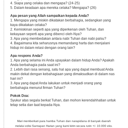
4. Siapa yang celaka dan mengapa? (24-25)
5. Dalam keadaan apa mereka celaka? Mengapa? (26)
Apa pesan yang Allah sampaikan kepada Anda?
1. Mengapa yang miskin dikatakan berbahagia, sedangkan yang
kaya dikatakan celaka?
2. Kemiskinan seperti apa yang diperkenan oleh Tuhan, dan
kekayaan seperti apa yang dibenci oleh-Nya?
3. Apa yang membedakan antara nabi Tuhan dan nabi palsu?
4. Bagaimana kita seharusnya memandang harta dan menjalani
hidup ini dalam relasi dengan orang lain?
Apa respons Anda?
1. Apa yang selama ini Anda upayakan dalam hidup Anda? Apakah
Anda berbahagia pada saat ini?
2. Lebih dari rasa senang, satu hal apa yang dapat membuat Anda
makin dekat dengan kebahagiaan yang dimaksudkan di dalam nas
hari ini?
3. Apa yang dapat Anda lakukan untuk menjadi orang yang
berbahagia menurut firman Tuhan?
Pokok Doa:
Syukur atas segala berkat Tuhan, dan mohon kerendahhatian untuk
tetap setia dan taat kepada-Nya.
Mari memberkati para hamba Tuhan dan narapidana di banyak daerah
melalui edisi Santapan Harian yang kami kirim secara rutin +/- 10.000 eks.