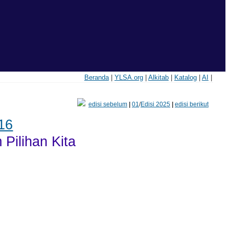
Beranda
|
YLSA.org
|
Alkitab
|
Katalog
|
AI
|
edisi sebelum
|
01
/
Edisi 2025
|
edisi berikut
16
Pilihan Kita