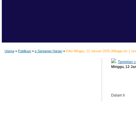
Utama
>
Publikasi
>
e-Santapan Harian
>
Edisi Minggu, 12 Januari 2025 (Minggu ke-1 ses
Tampilan c
Minggu, 12 Ja
Dalam h