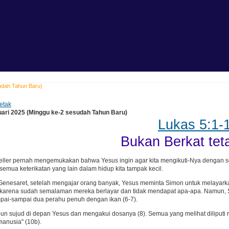
sudah Tahun Baru)
etak
uari 2025 (Minggu ke-2 sesudah Tahun Baru)
Lukas 5:1-
Bukan Berkat tet
ller pernah mengemukakan bahwa Yesus ingin agar kita mengikuti-Nya dengan sep
semua keterikatan yang lain dalam hidup kita tampak kecil.
Genesaret, setelah mengajar orang banyak, Yesus meminta Simon untuk melayarka
 karena sudah semalaman mereka berlayar dan tidak mendapat apa-apa. Namun, 
pai-sampai dua perahu penuh dengan ikan (6-7).
un sujud di depan Yesus dan mengakui dosanya (8). Semua yang melihat diliputi r
anusia" (10b).