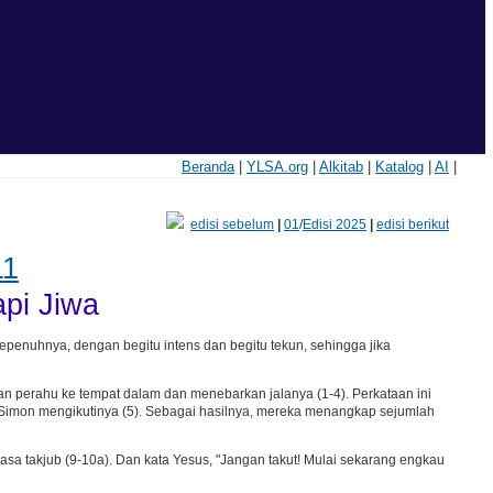
Beranda
|
YLSA.org
|
Alkitab
|
Katalog
|
AI
|
edisi sebelum
|
01
/
Edisi 2025
|
edisi berikut
11
api Jiwa
enuhnya, dengan begitu intens dan begitu tekun, sehingga jika
n perahu ke tempat dalam dan menebarkan jalanya (1-4). Perkataan ini
Simon mengikutinya (5). Sebagai hasilnya, mereka menangkap sejumlah
asa takjub (9-10a). Dan kata Yesus, "Jangan takut! Mulai sekarang engkau