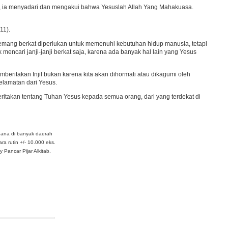
, ia menyadari dan mengakui bahwa Yesuslah Allah Yang Mahakuasa.
11).
. Memang berkat diperlukan untuk memenuhi kebutuhan hidup manusia, tetapi
mencari janji-janji berkat saja, karena ada banyak hal lain yang Yesus
mberitakan Injil bukan karena kita akan dihormati atau dikagumi oleh
elamatan dari Yesus.
ceritakan tentang Tuhan Yesus kepada semua orang, dari yang terdekat di
dana di banyak daerah
ra rutin +/- 10.000 eks.
Pancar Pijar Alkitab.