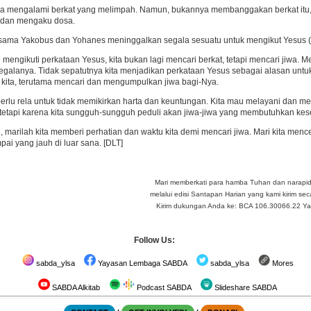
aja mengalami berkat yang melimpah. Namun, bukannya membanggakan berkat itu
d dan mengaku dosa.
rsama Yakobus dan Yohanes meninggalkan segala sesuatu untuk mengikut Yesus (
u mengikuti perkataan Yesus, kita bukan lagi mencari berkat, tetapi mencari jiwa
egalanya. Tidak sepatutnya kita menjadikan perkataan Yesus sebagai alasan untuk 
 kita, terutama mencari dan mengumpulkan jiwa bagi-Nya.
a perlu rela untuk tidak memikirkan harta dan keuntungan. Kita mau melayani dan me
tetapi karena kita sungguh-sungguh peduli akan jiwa-jiwa yang membutuhkan kes
u, marilah kita memberi perhatian dan waktu kita demi mencari jiwa. Mari kita men
mpai yang jauh di luar sana. [DLT]
Mari memberkati para hamba Tuhan dan narapi
melalui edisi Santapan Harian yang kami kirim seca
Kirim dukungan Anda ke: BCA 106.30066.22 Yay 
Follow Us:
sabda_ylsa
Yayasan Lembaga SABDA
sabda_ylsa
Mores
SABDA Alkitab
Podcast SABDA
Slideshare SABDA