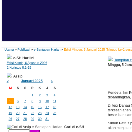
Utama
>
Publikasi
>
e-Santapan Harian
>
Edisi Minggu, 5 Januari 2025 (Minggu ke-2 se
e-SH Hari Ini
Tampilan c
Edisi Kamis, 6 Agustus 2026
Minggu, 5 Jan
2 Korintus 8:1-15
Arsip
Januari 2025
<
>
M
S
S
R
K
J
S
Pendeta Tim Ke
1
2
3
4
dibandingkan, 
5
6
7
8
9
10
11
Di tepi Danau 
12
13
14
15
16
17
18
terkesan aneh
19
20
21
22
23
24
25
besar ikan sam
26
27
28
29
30
31
Simon Petrus p
Cari di e-SH
akan menjala m