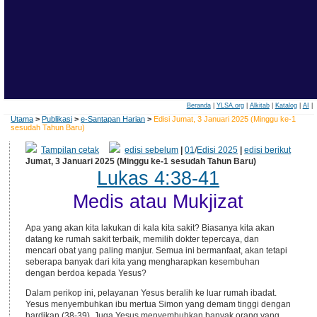
Beranda
|
YLSA.org
|
Alkitab
|
Katalog
|
AI
|
Utama
>
Publikasi
>
e-Santapan Harian
>
Edisi Jumat, 3 Januari 2025 (Minggu ke-1
sesudah Tahun Baru)
Tampilan cetak
edisi sebelum
|
01
/
Edisi 2025
|
edisi berikut
Jumat, 3 Januari 2025 (Minggu ke-1 sesudah Tahun Baru)
Lukas 4:38-41
Medis atau Mukjizat
Apa yang akan kita lakukan di kala kita sakit? Biasanya kita akan
datang ke rumah sakit terbaik, memilih dokter tepercaya, dan
mencari obat yang paling manjur. Semua ini bermanfaat, akan tetapi
seberapa banyak dari kita yang mengharapkan kesembuhan
dengan berdoa kepada Yesus?
Dalam perikop ini, pelayanan Yesus beralih ke luar rumah ibadat.
Yesus menyembuhkan ibu mertua Simon yang demam tinggi dengan
hardikan (38-39). Juga Yesus menyembuhkan banyak orang yang