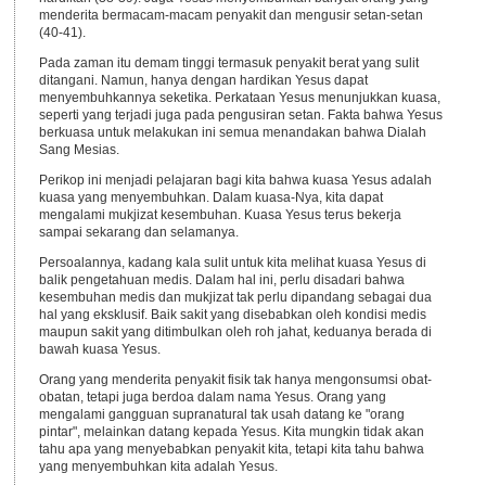
menderita bermacam-macam penyakit dan mengusir setan-setan
(40-41).
Pada zaman itu demam tinggi termasuk penyakit berat yang sulit
ditangani. Namun, hanya dengan hardikan Yesus dapat
menyembuhkannya seketika. Perkataan Yesus menunjukkan kuasa,
seperti yang terjadi juga pada pengusiran setan. Fakta bahwa Yesus
berkuasa untuk melakukan ini semua menandakan bahwa Dialah
Sang Mesias.
Perikop ini menjadi pelajaran bagi kita bahwa kuasa Yesus adalah
kuasa yang menyembuhkan. Dalam kuasa-Nya, kita dapat
mengalami mukjizat kesembuhan. Kuasa Yesus terus bekerja
sampai sekarang dan selamanya.
Persoalannya, kadang kala sulit untuk kita melihat kuasa Yesus di
balik pengetahuan medis. Dalam hal ini, perlu disadari bahwa
kesembuhan medis dan mukjizat tak perlu dipandang sebagai dua
hal yang eksklusif. Baik sakit yang disebabkan oleh kondisi medis
maupun sakit yang ditimbulkan oleh roh jahat, keduanya berada di
bawah kuasa Yesus.
Orang yang menderita penyakit fisik tak hanya mengonsumsi obat-
obatan, tetapi juga berdoa dalam nama Yesus. Orang yang
mengalami gangguan supranatural tak usah datang ke "orang
pintar", melainkan datang kepada Yesus. Kita mungkin tidak akan
tahu apa yang menyebabkan penyakit kita, tetapi kita tahu bahwa
yang menyembuhkan kita adalah Yesus.