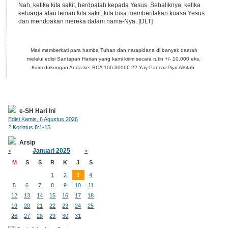
Nah, ketika kita sakit, berdoalah kepada Yesus. Sebaliknya, ketika
keluarga atau teman kita sakit, kita bisa memberitakan kuasa Yesus
dan mendoakan mereka dalam nama-Nya. [DLT]
Mari memberkati para hamba Tuhan dan narapidana di banyak daerah
melalui edisi Santapan Harian yang kami kirim secara rutin +/- 10.000 eks.
Kirim dukungan Anda ke: BCA 106.30066.22 Yay Pancar Pijar Alkitab.
e-SH Hari Ini
Edisi Kamis, 6 Agustus 2026
2 Korintus 8:1-15
Arsip
Januari 2025
<
>
M
S
S
R
K
J
S
1
2
3
4
5
6
7
8
9
10
11
12
13
14
15
16
17
18
19
20
21
22
23
24
25
26
27
28
29
30
31