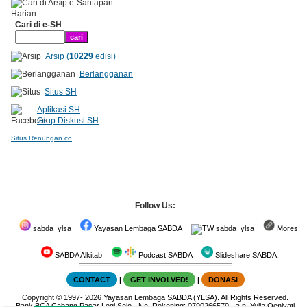
Cari di e-SH
Arsip (
10229
edisi)
Berlangganan
Situs SH
Aplikasi SH
Grup Diskusi SH
Situs Renungan.co
Follow Us:
sabda_ylsa
Yayasan Lembaga SABDA
sabda_ylsa
Mores
SABDA Alkitab
Podcast SABDA
Slideshare SABDA
CONTACT
|
GET INVOLVED!
|
DONASI
Copyright
© 1997-
2026
Yayasan Lembaga SABDA (YLSA).
All Rights Reserved.
Bank BCA Cabang Pasar Legi Solo - No. Rekening: 0790266579 - a.n. Yulia Oeniyati